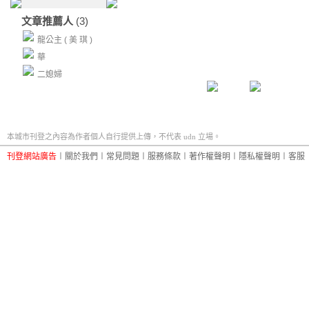
文章推薦人
(3)
龍公主 ( 美 琪 )
華
二媳婦
本城市刊登之內容為作者個人自行提供上傳，不代表 udn 立場。
刊登網站廣告
︱
關於我們
︱
常見問題
︱
服務條款
︱
著作權聲明
︱
隱私權聲明
︱
客服