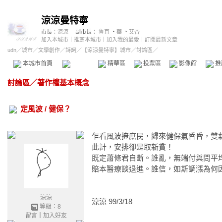
涼涼曼特寧
市長：
涼涼
副市長：
魯直
、
華
、
艾杏
加入本城市
｜
推薦本城市
｜
加入我的最愛
｜
訂閱最新文章
udn
／
城市
／
文學創作
／
詩詞
／
【涼涼曼特寧】城市
／討論區／
本城市首頁
討論區
精華區
投票區
影像館
推
討論區
／
著作權基本概念
定風波 / 健保？
乍看風波掩庶民，歸來健保氣昏昏，雙
此計，安排卻是取新貧！
既定蕭條君自斷。誰亂，無端付與問平
賠本醫療談退進。誰信，如斯調漲為何
涼涼
涼涼 99/3/18
等級：8
留言
｜
加入好友