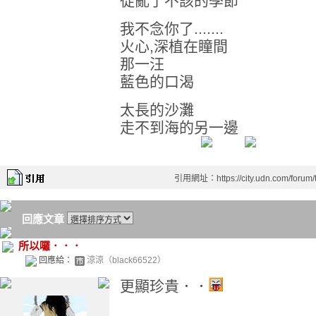
徒亂了不該的季節
我不念你了.......
火心,深植在瞳間
那一汪
藍色的口渴
太長的沙灘
走不到海的另一邊
引用網址：https://city.udn.com/forum
回應文章
所以囉．．．
回應給：
涼涼（black66522）
更顯珍貴．．