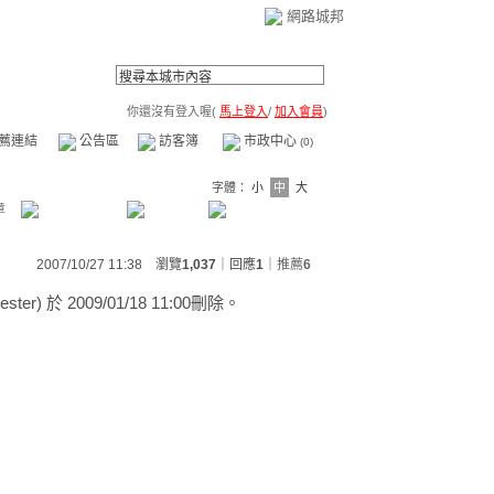
網路城邦
你還沒有登入喔(
馬上登入
/
加入會員
)
薦連結
公告區
訪客簿
市政中心
(0)
字體：
小
中
大
章
2007/10/27 11:38 瀏覽
1,037
｜回應
1
｜
推薦
6
ster) 於
2009/01/18 11:00刪除。