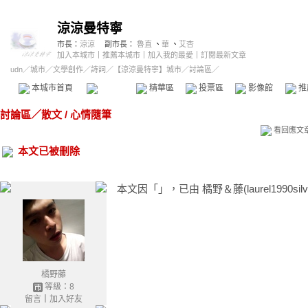
涼涼曼特寧
市長：
涼涼
副市長：
魯直
、
華
、
艾杏
加入本城市
｜
推薦本城市
｜
加入我的最愛
｜
訂閱最新文章
udn
／
城市
／
文學創作
／
詩詞
／
【涼涼曼特寧】城市
／討論區／
本城市首頁
討論區
精華區
投票區
影像館
推
討論區
／
散文 / 心情隨筆
看回應文
本文已被刪除
本文因「」，已由 橘野＆藤(laurel1990silve
橘野藤
等級：8
留言
｜
加入好友