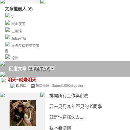
文章推薦人
(6)
Vi
飄零夜雨
二媳婦
Julia小喵
血淚縱橫的畢業證
書
涼涼
回應文章
明天~就是明天
回應給：
橘野＆藤（laurel1990silvester）
排開所有工作與家務
要去見見25年不見的老同學
就是怕這樣失去.....
我不要懊悔