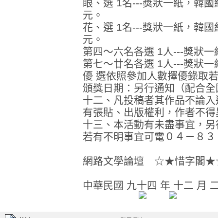
眼、選 1名---獎狀一紙，
元。
花、選 1名---獎狀一紙，
元。
第四～六名各選 1人---獎狀
第七～廿名各選 1人---獎
優 選依照參加人數擇優錄取若
頒獎日期：另行通知（配合全
十二、凡投稿者其作品不論入
有張貼、出版權利，作者不得
十三、本活動有未盡事宜，另
若有不明事宜可電０４－８３
網路文學論壇 ☆★惜字閣★
中華民國 九十四 年 十二 月 