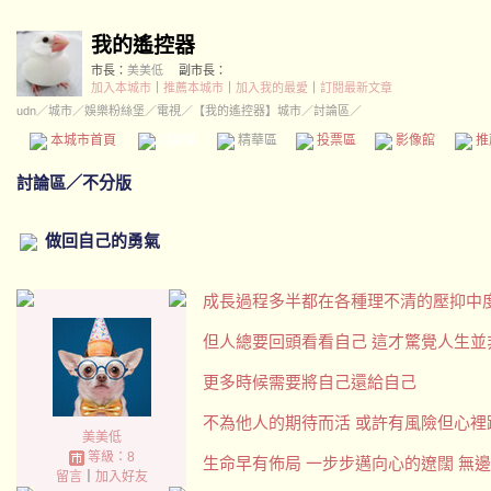
我的遙控器
市長：
美美低
副市長：
加入本城市
｜
推薦本城市
｜
加入我的最愛
｜
訂閱最新文章
udn
／
城市
／
娛樂粉絲堡
／
電視
／
【我的遙控器】城市
／討論區／
本城市首頁
討論區
精華區
投票區
影像館
推
討論區
／
不分版
做回自己的勇氣
成長過程多半都在各種理不清的壓抑中
但人總要回頭看看自己 這才驚覺人生並
更多時候需要將自己還給自己
不為他人的期待而活 或許有風險但心裡
美美低
等級：8
生命早有佈局 一步步邁向心的遼闊 無
留言
｜
加入好友