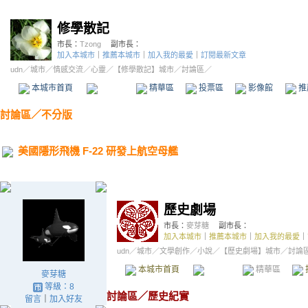
修學散記
市長：
Tzong
副市長：
加入本城市
｜
推薦本城市
｜
加入我的最愛
｜
訂閱最新文章
udn
／
城市
／
情感交流
／
心靈
／
【修學散記】城市
／討論區／
本城市首頁
討論區
精華區
投票區
影像館
推
討論區
／
不分版
美國隱形飛機 F-22 研發上航空母艦
麥芽糖
等級：8
留言
｜
加入好友