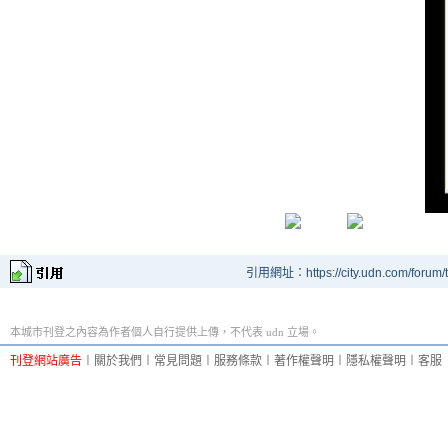
引用網址：https://city.udn.com/forum
本城市刊登之內容為作者個人自行提供上傳，不代表 udn 立場。
刊登網站廣告
︱
關於我們
︱
常見問題
︱
服務條款
︱
著作權聲明
︱
隱私權聲明
︱
客服