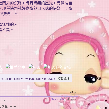
上四周的沉靜，時有時無的星光，總覺得自
。那種快樂就好像夜郎自大式的快樂。﹝夜
帝快樂﹞。
草無情的人。
是不錯。
um/trackback.jsp?no=51083&aid=4648323
▲top
Powered by
udn.com