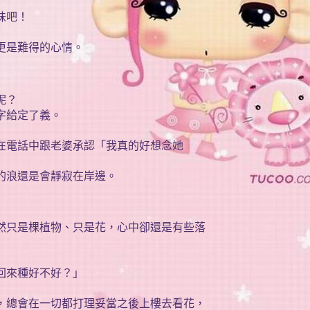
味吧！
更是難得的心情。
呢？
字給定了義。
在電話中跟老婆承認「我真的好想念她
的浪還是會靜寂在岸邊。
然只是棵植物、只是花，心中卻還是有些落
回來種好不好？」
，總會在一切都打理妥當之後上樓去看花，