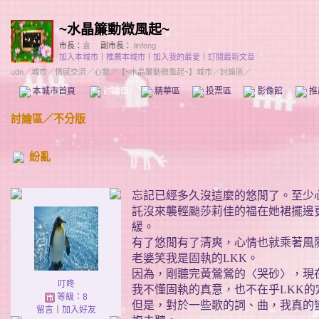
~水晶簾動微風起~
市長：
盒
副市長：
linfeng
加入本城市
｜
推薦本城市
｜
加入我的最愛
｜
訂閱最新文章
udn
／
城市
／
情感交流
／
心靈
／
【~水晶簾動微風起~】城市
／討論區／
本城市首頁
討論區
精華區
投票區
影像館
推
討論區
／
不分版
紛亂
忘記已經多久沒這麼的悠閒了。至少
託沒來襲輕颱莎莉佳的福在她裙擺邊
緩。
有了悠閒有了清爽，心情也就乘著風
老婆笑我是固執的
LKK
。
因為，剛聽完黃鶯鶯的〈哭砂〉，現
叮咚
我不懂固執的真意，也不在乎
LKK
的
等級：8
但是，對於一些歌的詞、曲，我真的
留言
｜
加入好友