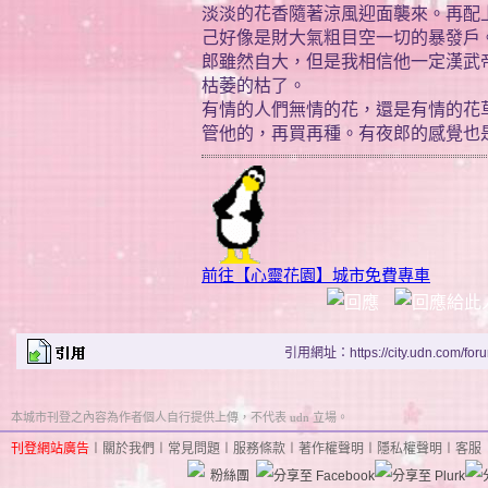
淡淡的花香隨著涼風迎面襲來。再配
己好像是財大氣粗目空一切的暴發戶
郎雖然自大，但是我相信他一定漢武
枯萎的枯了。
有情的人們無情的花，還是有情的花
管他的，再買再種。有夜郎的感覺也
前往【心靈花園】城市免費專車
引用網址：https://city.udn.com/for
本城市刊登之內容為作者個人自行提供上傳，不代表 udn 立場。
刊登網站廣告
︱
關於我們
︱
常見問題
︱
服務條款
︱
著作權聲明
︱
隱私權聲明
︱
客服
粉絲團