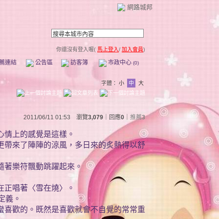
網路城邦
你還沒有登入喔(
馬上登入
/
加入會員
)
薦連結
公告區
訪客簿
市政中心
(0)
字體：
小
中
大
2011/06/11 01:53 瀏覽
3,079
｜回應
0
｜
推薦
3
心情上的感覺是這樣。
更帶來了陣陣的涼風，多日來的炙熱得以舒
隨著樂符飄動跳躍起來。
在正唱著〈雪在燒〉。
定義。
蠻喜歡的。既然是喜歡就會不自覺的常常重