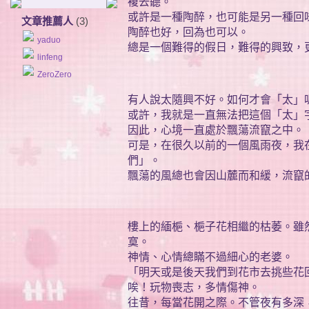
複去聽。
或許是一種陶醉，也可能是另一種回
文章推薦人
(3)
陶醉也好，回為也可以。
yaduo
總是一個難得的假日，難得的興致，
linfeng
ZeroZero
有人說太隨興不好。如何才會「太」
或許，我就是一直無法把這個「太」
因此，心境一直處於飄蕩流竄之中。
可是，在很久以前的一個風雨夜，我
們」。
飄蕩的風總也會因山麓而和緩，流竄
樓上的緬梔、梔子花相繼的枯萎。雖
寞。
神情、心情總瞞不過細心的老婆。
「明天或是後天我們到花市去挑些花
唉！玩物喪志，多情傷神。
往昔，每當花開之際。不管夜有多深