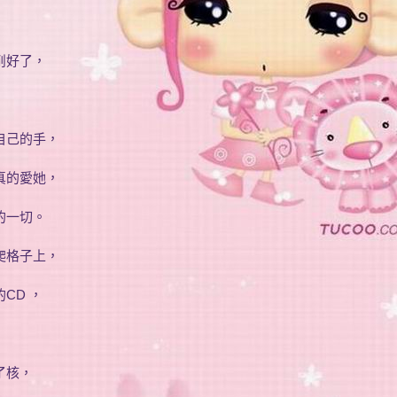
削好了，
自己的手，
真的愛她，
的一切。
爬格子上，
CD ，
了核，