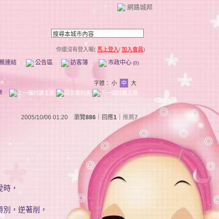
網路城邦
你還沒有登入喔(
馬上登入
/
加入會員
)
薦連結
公告區
訪客簿
市政中心
(0)
字體：
小
中
大
章
2005/10/06 01:20 瀏覽
886
｜回應
1
｜
推薦
7
愛時，
特別，逆著削，