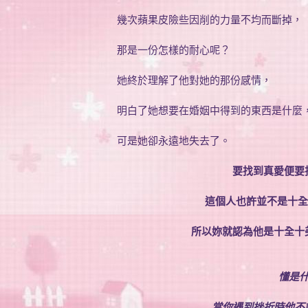
幾次蘋果皮險些因削的力量不均而斷掉，
那是一份怎樣的耐心呢？
她終於理解了他對她的那份感情，
明白了她想要在婚姻中得到的東西是什麼
可是她卻永遠地失去了。
要找到真愛便要
這個人也許並不是十全
所以妳就認為他是十全十
懂是
當你遇到挫折時他不