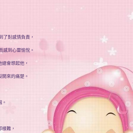
到了對感情負責，
而感到心靈愉悅。
她總會想起他，
裂開來的痛楚。
姻。
那樣難，