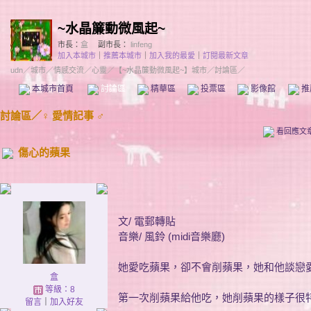
~水晶簾動微風起~
市長：
盒
副市長：
linfeng
加入本城市
｜
推薦本城市
｜
加入我的最愛
｜
訂閱最新文章
udn
／
城市
／
情感交流
／
心靈
／
【~水晶簾動微風起~】城市
／討論區／
本城市首頁
討論區
精華區
投票區
影像館
推
討論區
／
♀ 愛情記事 ♂
看回應文
傷心的蘋果
文/ 電郵轉貼
音樂/ 風鈴 (midi音樂廳)
她愛吃蘋果，卻不會削蘋果，她和他談戀
盒
等級：8
第一次削蘋果給他吃，她削蘋果的樣子很
留言
｜
加入好友