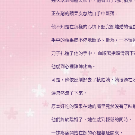
幾次話到嘴邊又咽下，他看出了她的猶豫
正在削的蘋果皮忽然自手中斷落，
他不知是在怎樣的心情下聽完她離婚的理
手中的蘋果皮不停地斷落、斷落，一不留
刀子扎進了他的手中， 血順著指頭滑落下
他感到心裡陣陣疼痛。
可是，他依然削好去了核給她，她接過在
淚忽然流了下來，
原本好吃的蘋果在她的嘴里竟然沒有了味
他們終於離婚了，她在感到輕鬆的同時，
一抹疼痛開始在她的心裡蔓延開來，