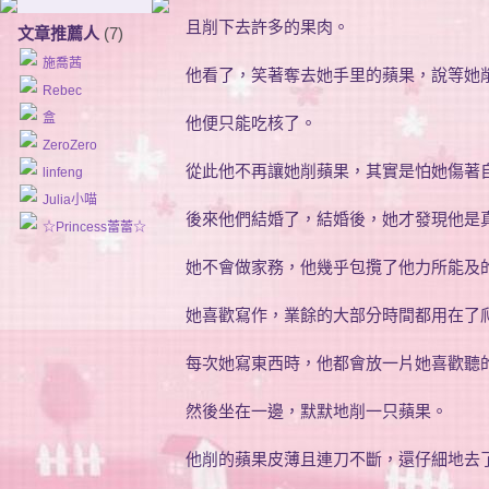
且削下去許多的果肉。
文章推薦人
(7)
施喬茜
他看了，笑著奪去她手里的蘋果，說等她
Rebec
盒
他便只能吃核了。
ZeroZero
從此他不再讓她削蘋果，其實是怕她傷著
linfeng
Julia小喵
後來他們結婚了，結婚後，她才發現他是
☆Princess蕾蕾☆
她不會做家務，他幾乎包攬了他力所能及
她喜歡寫作，業餘的大部分時間都用在了
每次她寫東西時，他都會放一片她喜歡聽的
然後坐在一邊，默默地削一只蘋果。
他削的蘋果皮薄且連刀不斷，還仔細地去