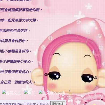
就而會娓娓解說事理給你聽，
和妳一般見事而大吵大鬧，
見面時他也深信妳，
愉快而且會告訴你，
惱但不會輕易告訴你，
多少的體諒多少愛心，
也許很難但要有信心，
自己做一個懂他的人 。
/trackback.jsp?no=51083&aid=1404337