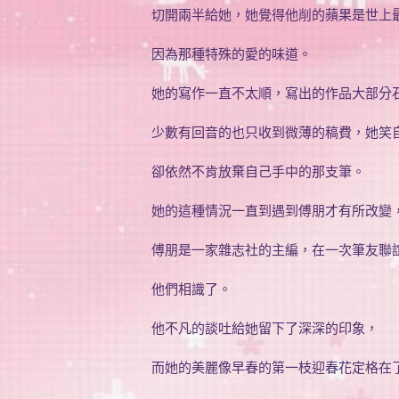
切開兩半給她，她覺得他削的蘋果是世上
因為那種特殊的愛的味道。
她的寫作一直不太順，寫出的作品大部分
少數有回音的也只收到微薄的稿費，她笑
卻依然不肯放棄自己手中的那支筆。
她的這種情況一直到遇到傅朋才有所改變
傅朋是一家雜志社的主編，在一次筆友聯
他們相識了。
他不凡的談吐給她留下了深深的印象，
而她的美麗像早春的第一枝迎春花定格在