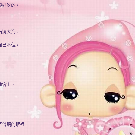
最好吃的，
石沉大海，
自己不值，
，
誼會上，
了傅朋的眼裡，