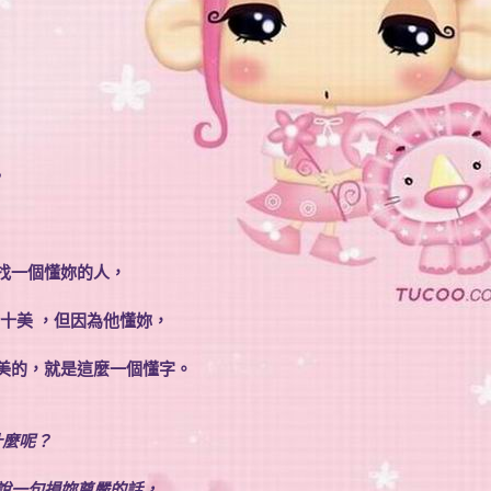
，
找一個懂妳的人，
十美 ，但因為他懂妳，
美的，就是這麼一個懂字。
什麼呢？
說一句損妳尊嚴的話，