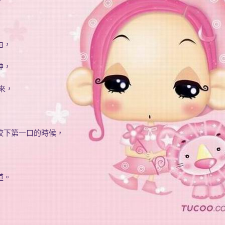
，
由，
神，
來，
咬下第一口的時候，
道。