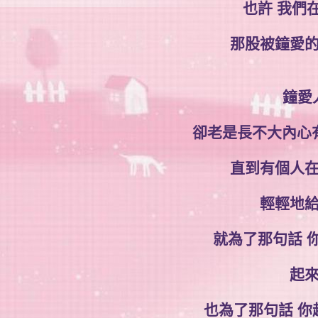
也許 我們
那股被鐘愛
鐘愛
卻老是長不大內心有點
直到有個人
輕輕地
就為了那句話 
起
也為了那句話 你