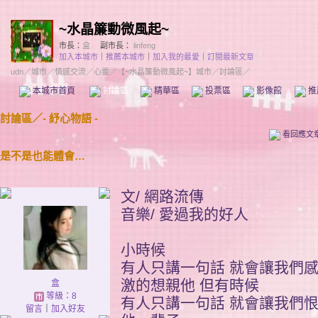
~水晶簾動微風起~
市長：
盒
副市長：
linfeng
加入本城市
｜
推薦本城市
｜
加入我的最愛
｜
訂閱最新文章
udn
／
城市
／
情感交流
／
心靈
／
【~水晶簾動微風起~】城市
／討論區／
本城市首頁
討論區
精華區
投票區
影像館
推
討論區
／
- 紓心物語 -
看回應文
是不是也能體會…
文/ 網路流傳
音樂/ 愛過我的好人
小時候
有人只講一句話 就會讓我們
激的想親他 但有時候
盒
等級：8
有人只講一句話 就會讓我們
留言
｜
加入好友