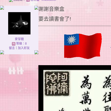
謝謝音樂盒
要去讀書會了!
麥芽糖
等級：8
留言
｜
加入好友