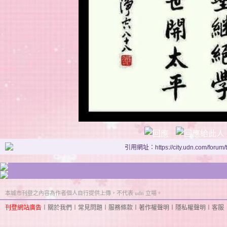
引用網址：https://city.udn.com/forum
本城市刊登之內容為作者個人自行提供上傳，不代表 udn 立場。
刊登網站廣告
︱
關於我們
︱
常見問題
︱
服務條款
︱
著作權聲明
︱
隱私權聲明
︱
客服