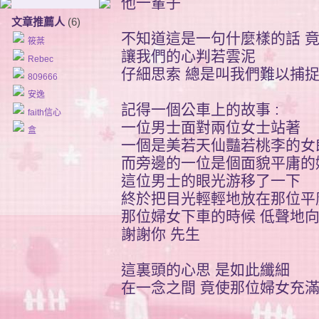
他一輩子
文章推薦人
(6)
不知道這是一句什麼樣的話 
筱棻
讓我們的心判若雲泥
Rebec
仔細思索 總是叫我們難以捕
809666
安逸
記得一個公車上的故事 :
faith信心
一位男士面對兩位女士站著
盒
一個是美若天仙豔若桃李的女
而旁邊的一位是個面貌平庸的
這位男士的眼光游移了一下
終於把目光輕輕地放在那位平
那位婦女下車的時候 低聲地向那
謝謝你 先生
這裏頭的心思 是如此纖細
在一念之間 竟使那位婦女充