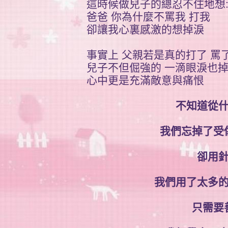
這時候做兒子的總忍不住地想
爸爸 你為什麼不罵我 打我
卻讓我心裏感激的想掉淚
事實上 父親若是真的打了 罵
兒子不但倔強的 一滴眼淚也
心中更是充滿敵意與痛恨
不知道從
我們忘掉了受
卻用
我們用了太多
只需要