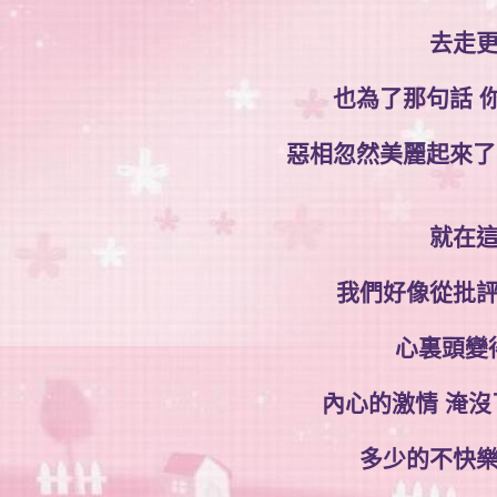
去走
也為了那句話 
惡相忽然美麗起來了
就在
我們好像從批
心裏頭變
內心的激情 淹
多少的不快