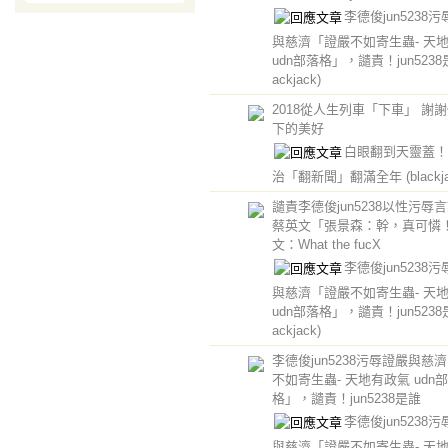
李德俊jun5238
與慈濟「證嚴不如寄生蟲- 天
udn部落格」，譴責！jun523
ackjack)
2018從人生列車「下車」 謝
下的美好
白眼翻到天靈蓋！
治「翻新聞」翻滿全年
(blackj
譴責李德俊jun5238以性污辱
蔡英文「張景森：幹，真可憐！
文：What the fucX
李德俊jun5238
與慈濟「證嚴不如寄生蟲- 天
udn部落格」，譴責！jun523
ackjack)
李德俊jun5238污辱證嚴與慈
不如寄生蟲- 天地有政氣 udn
格」，譴責！jun5238是誰
李德俊jun5238
與慈濟「證嚴不如寄生蟲- 天