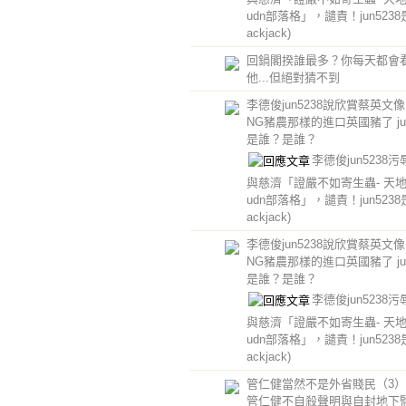
udn部落格」，譴責！jun523
ackjack)
回鍋閣揆誰最多？你每天都會
他...但絕對猜不到
李德俊jun5238說欣賞蔡英文像F
NG豬農那樣的進口英國豬了 jun
是誰？是誰？
李德俊jun5238
與慈濟「證嚴不如寄生蟲- 天
udn部落格」，譴責！jun523
ackjack)
李德俊jun5238說欣賞蔡英文像F
NG豬農那樣的進口英國豬了 jun
是誰？是誰？
李德俊jun5238
與慈濟「證嚴不如寄生蟲- 天
udn部落格」，譴責！jun523
ackjack)
管仁健當然不是外省賤民（3
管仁健不自殺聲明與自封地下