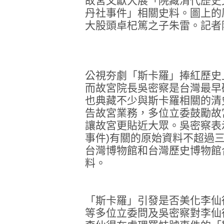
故宮文獻大展「院藏清代歷史
丹社事件」相關史料。圖上的
大股頭卓杞篤之子朱雷。記者
公視夯劇「斯卡羅」捧紅歷史
而故宮院長吳密察是台灣最早
也典藏不少與斯卡羅相關的清
告故宮業務，多位立委鼓勵故
讓故宮更貼近大眾。吳密察表
事件)有關的原始資料不超過
台灣博物館和台灣歷史博物館
料。
「斯卡羅」引發是否美化李仙
等多位立委問及吳密察對李仙