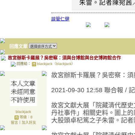
朱雷。記者陳宛茜
談
管
仁
健
回應文章
故宮辦斯卡羅展？吳密察：須與台博館與台史博跨館合作
回應給：
blackjack（blackjack）
故宮辦斯卡羅展？吳密察：須
2021-09-30 12:58 聯合
故宮文獻大展「院藏清代歷史
丹社事件」相關史料。圖上的
blackjack
等級：8
大股頭卓杞篤之子朱雷。記者
留言
｜
加入好友