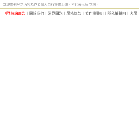
本城市刊登之內容為作者個人自行提供上傳，不代表 udn 立場。
刊登網站廣告
︱
關於我們
︱
常見問題
︱
服務條款
︱
著作權聲明
︱
隱私權聲明
︱
客服