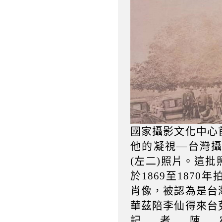
國家攝影文化中心
他的凝視—台灣
(左二)照片。這
於1869至187
肖像，被認為是台
華茲陪李仙得來台
記者陳