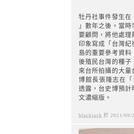
牡丹社事件發生在
」數年之後。當時
要顧問，將他處理
印象寫成「台灣紀
島的重要參考資料
後殖民台灣的種子
來台所拍攝的大量
博館長張隆志在「
透露，台史博預計
文濃縮版。
blackjack
於
2021
/
09
/