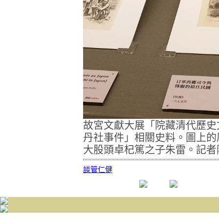
故宮文獻大展「院藏清代歷史
丹社事件」相關史料。圖上的
大股頭卓杞篤之子朱雷。記者
談
管
仁
健