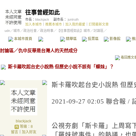
往事曾經如此
市長：
blackjack
副市長：
juntruth
加入本城市
｜
推薦本城市
｜
加入我的最愛
｜
訂閱最新文章
udn
／
城市
／
政治社會
／
政治時事
／
【往事曾經如此】城市
／討論區／
本城市首頁
討論區
精華區
投票區
影像館
推
討論區
／
仇中反華是台灣人的天然成分
看回應文
斯卡羅吹起台史小說熱 但歷史小說不該有「蝶妹」？
斯卡羅吹起台史小說熱 但歷
2021-09-27 02:05 聯
blackjack
公視夯劇「斯卡羅」上周寫
等級：8
留言
｜
加入好友
「羅妹號事件」的熱議，也