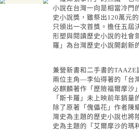
小說在台灣一向是相當冷門的
史小說獎，雖祭出120萬元
只頒出一次首獎。擔任五屆
形塑與閱讀歷史小說的社會
羅」為台灣歷史小說開創新
兼營新書和二手書的TAAZ
兩位主角—李仙得著的「台
必麒麟著作「歷險福爾摩沙
「斯卡羅」未上映前年銷量
除了原著「傀儡花」作者陳
灣史為主題的歷史小說也將
史為主題的「艾爾摩沙的瑪利