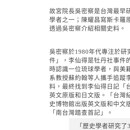
故宮院長吳密察是台灣最早
學者之一；陳耀昌寫斯卡羅
透過吳密察介紹相關史料。
吳密察於1980年代專注於
件」，李仙得是牡丹社事件
時認識一位琉球學者，與美
系教授蘇約翰等人攜手追蹤
料，最終找到李仙得日記「
英文原版和日文版。「台灣紀
史博物館出版英文版和中文
「南台灣踏查首記」。
「歷史學者研究了