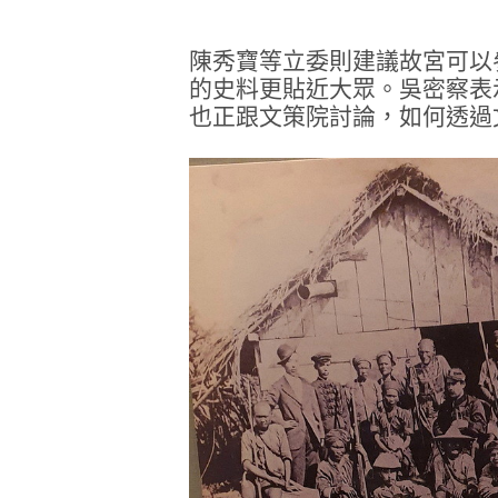
陳秀寶等立委則建議故宮可以
的史料更貼近大眾。吳密察表
也正跟文策院討論，如何透過