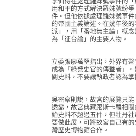
李仙得在處理羅妹號事件的「
用和平的方式解決羅妹號紛爭
件。但他依據處理羅妹號事件
的帝國主義論述。在幾年後的
派」，用「番地無主論」概念
為「征台論」的主要人物。
立委張廖萬堅指出，外界有聲
成為「綠營史官的傳聲者」。
關史料，不要讓執政者認為掌
吳密察則說，故宮的展覽只能
透露，故宮典藏跟斯卡羅相關
始史料不超過五件，但牡丹社
要做此展，可將故宮自己有的
灣歷史博物館合作。