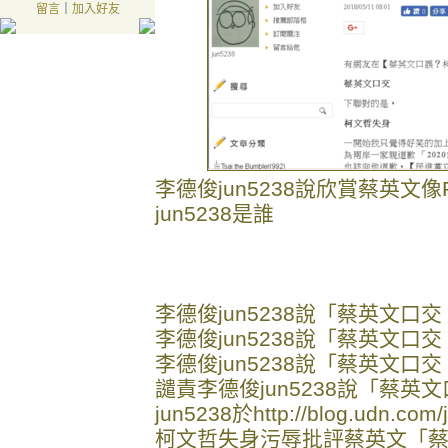
留言
｜
加入好友
李德俊jun5238說欣賞蔡英文
jun5238是誰
李德俊jun5238說「蔡英文口交
李德俊jun5238說「蔡英文口交
李德俊jun5238說「蔡英文口交
譴責李德俊jun5238說「蔡英
jun5238於http://blog.udn.
柯文哲失身污辱批評蔡英文「蔡