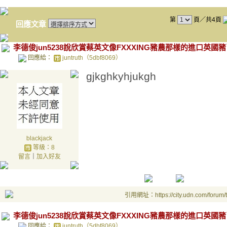
第
頁／共4頁
回應文章
李德俊jun5238說欣賞蔡英文像FXXXING豬農那樣的進口英國豬了 
回應給：
juntruth（5dbf8069）
gjkghkyhjukgh
blackjack
等級：8
留言
｜
加入好友
引用網址：https://city.udn.com/forum
李德俊jun5238說欣賞蔡英文像FXXXING豬農那樣的進口英國豬了 
回應給：
juntruth（5dbf8069）