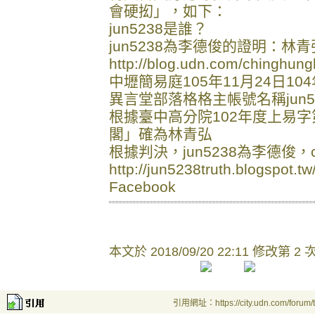
會硬抝」，如下：
jun5238是誰？
jun5238為李德俊的證明：林
http://blog.udn.com/chi
中壢簡易庭105年11月24日1
異言堂部落格格主帳號名稱jun5
根據臺中高分院102年度上易字
閣」確為林青弘
根據判決，jun5238為李德俊，c
http://jun5238truth.blogspot.t
Facebook
本文於
2018/09/20 22:11 修改第 2 
引用網址：https://city.udn.com/forum