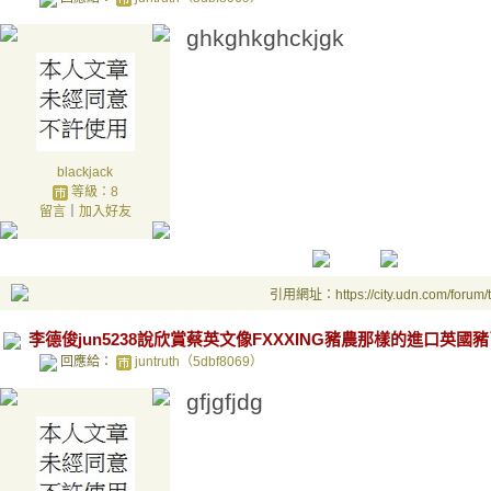
ghkghkghckjgk
blackjack
等級：8
留言
｜
加入好友
引用網址：https://city.udn.com/forum
李德俊jun5238說欣賞蔡英文像FXXXING豬農那樣的進口英國豬了 
回應給：
juntruth（5dbf8069）
gfjgfjdg