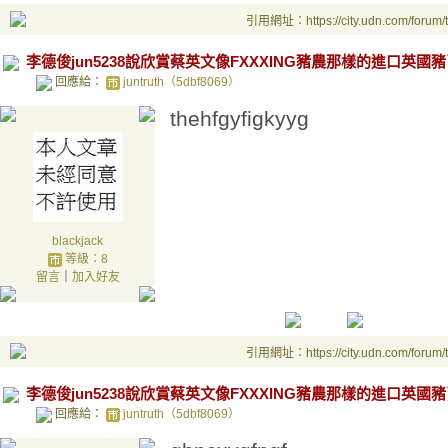
引用網址：https://city.udn.com/forum
李德俊jun5238說欣賞蔡英文像FXXXING豬農那樣的進口英國豬了 
回應給：
juntruth（5dbf8069）
thehfgyfigkyyg
blackjack
等級：8
留言
｜
加入好友
引用網址：https://city.udn.com/forum
李德俊jun5238說欣賞蔡英文像FXXXING豬農那樣的進口英國豬了 
回應給：
juntruth（5dbf8069）