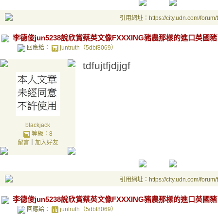
引用網址：https://city.udn.com/forum
李德俊jun5238說欣賞蔡英文像FXXXING豬農那樣的進口英國豬了 
回應給：
juntruth（5dbf8069）
tdfujtfjdjjgf
blackjack
等級：8
留言
｜
加入好友
引用網址：https://city.udn.com/forum
李德俊jun5238說欣賞蔡英文像FXXXING豬農那樣的進口英國豬了 
回應給：
juntruth（5dbf8069）