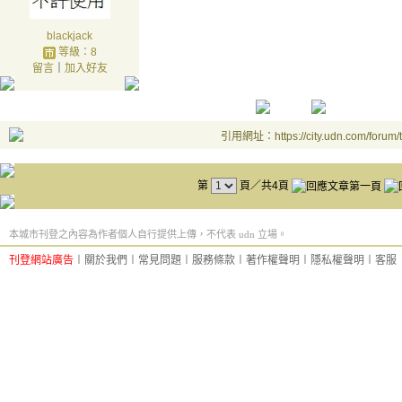
blackjack
等級：8
留言
｜
加入好友
引用網址：https://city.udn.com/forum
第
頁／共4頁
本城市刊登之內容為作者個人自行提供上傳，不代表 udn 立場。
刊登網站廣告
︱
關於我們
︱
常見問題
︱
服務條款
︱
著作權聲明
︱
隱私權聲明
︱
客服