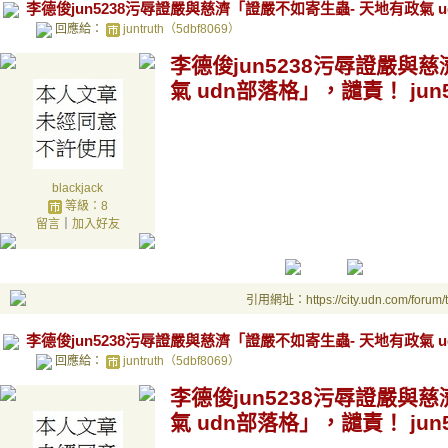
李德俊jun5238污辱證嚴與慈濟「證嚴不如寄生蟲- 天地有政氣 ud
回應給：
juntruth（5dbf8069）
李德俊jun5238污辱證嚴與
氣 udn部落格」，譴責！ jun52
blackjack
等級：8
留言
｜
加入好友
引用網址：https://city.udn.com/forum
李德俊jun5238污辱證嚴與慈濟「證嚴不如寄生蟲- 天地有政氣 ud
回應給：
juntruth（5dbf8069）
李德俊jun5238污辱證嚴與
氣 udn部落格」，譴責！ jun523