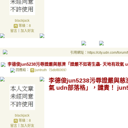
blackjack
等級：8
留言
｜
加入好友
引用網址：https://city.udn.com/forum
李德俊jun5238污辱證嚴與慈濟「證嚴不如寄生蟲- 天地有政氣 ud
回應給：
juntruth（5dbf8069）
李德俊jun5238污辱證嚴與
氣 udn部落格」，譴責！ jun5
blackjack
等級：8
留言
｜
加入好友