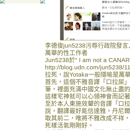
李德俊jun5238污辱行政院發
萬華的性工作者
Jun5238於” I am not a CANAR
http://blog.udn.com/jun52
拉死，說Yotaka一般隱喻是
首先，這個不雅音譯「口拉屎」
筆，裡面充滿中國文化無止盡
這樣宅神就可以心領神會而記
至於本人東施效顰的音譯「口
說，翻譯最好能信達雅，丹尼
取其前二，唯將不雅改成不祥
死樣活氣剛剛好。