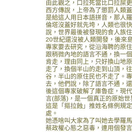
由此觀之，口拉死當比口拉屎
西方傳說，上帝為了懲罰人類
是給這人用日本語拼音，那人
倫塔沒蓋好就先垮，人類也很
說，世界最後被發現的食人族
20世紀還沒被人類開發，後來島
專家要去研究，從沿海聘的原
跟稍微內地的語言不通，換一
肯走，理由同上，只好換山地
走了，換個半山的走到山頂，
谷，半山的原住民也不走了。
去，他們說，除了語言不通，
後這個專家破解了庫魯症，現
言(部落)，是一個真正的原始世
這是「摳拉蝕」推姓名條例規
處。
她憑啥叫大家為了叫她去學羅
蔡政權心態之惡毒，連用個發言人都像