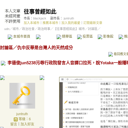
往事曾經如此
市長：
blackjack
副市長：
juntruth
加入本城市
｜
推薦本城市
｜
加入我的最愛
｜
訂閱最新文章
udn
／
城市
／
政治社會
／
政治時事
／
【往事曾經如此】城市
／討論區／
本城市首頁
討論區
精華區
投票區
影像館
推
討論區
／
仇中反華是台灣人的天然成分
看回應文
李德俊jun5238污辱行政院發言人音譯口拉死，說Yotaka一般隱
juntruth
等級：6
留言
｜
加入好友