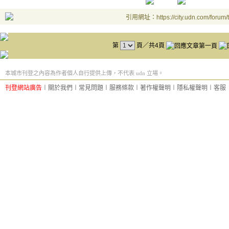
引用網址：https://city.udn.com/forum
第
頁／共4頁
本城市刊登之內容為作者個人自行提供上傳，不代表 udn 立場。
刊登網站廣告
︱
關於我們
︱
常見問題
︱
服務條款
︱
著作權聲明
︱
隱私權聲明
︱
客服