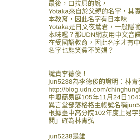
最後，口拉屎的說，
Yotaka來自於父親的名字，其
本教育，因此名字有日本味
Yotaka是日文夜鶯君，一般
本味喔？那UDN網友用中文音
在受國語教育，因此名字才有
名字也能笑貧不笑娼？
…
譴責李德俊！
jun5238為李德俊的證明：林
http://blog.udn.com/chi
中壢簡易庭105年11月24日1
異言堂部落格格主帳號名稱jun5
根據臺中高分院102年度上易字
閣」確為林青弘
jun5238是誰