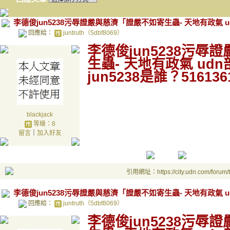
李德俊jun5238污辱證嚴與慈濟「證嚴不如寄生蟲- 天地有政氣 ud
回應給：
juntruth（5dbf8069）
李德俊jun5238污
生蟲- 天地有政氣 ud
jun5238是誰？516136
blackjack
等級：8
留言
｜
加入好友
引用網址：https://city.udn.com/forum
李德俊jun5238污辱證嚴與慈濟「證嚴不如寄生蟲- 天地有政氣 ud
回應給：
juntruth（5dbf8069）
李德俊jun5238污