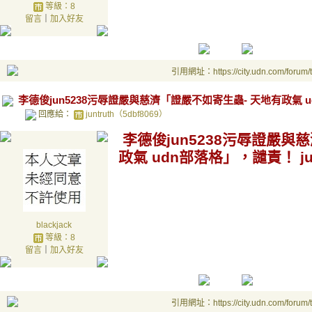
等級：8
留言
｜
加入好友
引用網址：https://city.udn.com/forum
李德俊jun5238污辱證嚴與慈濟「證嚴不如寄生蟲- 天地有政氣 ud
回應給：
juntruth（5dbf8069）
李德俊jun5238污辱證嚴與
政氣 udn部落格」，譴責！ ju
blackjack
等級：8
留言
｜
加入好友
引用網址：https://city.udn.com/forum