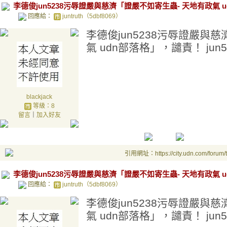
李德俊jun5238污辱證嚴與慈濟「證嚴不如寄生蟲- 天地有政氣 ud
回應給：
juntruth（5dbf8069）
李德俊jun5238污辱證嚴與
氣 udn部落格」，譴責！ jun5
blackjack
等級：8
留言
｜
加入好友
引用網址：https://city.udn.com/forum
李德俊jun5238污辱證嚴與慈濟「證嚴不如寄生蟲- 天地有政氣 ud
回應給：
juntruth（5dbf8069）
李德俊jun5238污辱證嚴與
氣 udn部落格」，譴責！ jun5