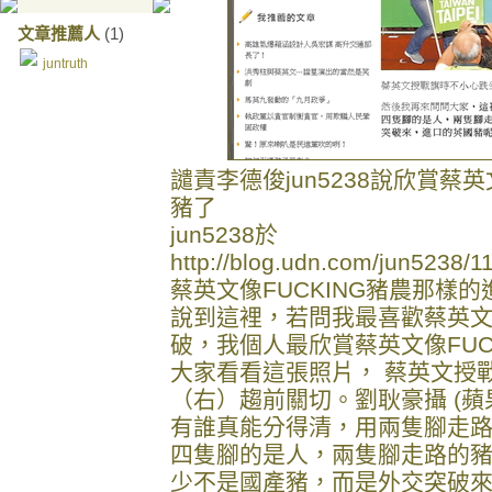
文章推薦人
(1)
juntruth
譴責李德俊jun5238說欣賞蔡
豬了
jun5238於
http://blog.udn.com/jun5238
蔡英文像FUCKING豬農那樣
說到這裡，若問我最喜歡蔡英
破，我個人最欣賞蔡英文像FUC
大家看看這張照片， 蔡英文授
（右）趨前關切。劉耿豪攝 (蘋
有誰真能分得清，用兩隻腳走
四隻腳的是人，兩隻腳走路的豬
少不是國產豬，而是外交突破來，