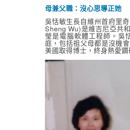
母兼父職：沒心思導正她
吳恬敏生長自維州首府里奇蒙
Sheng Wu)是維吉尼亞
瑩是電腦軟體工程師。吳
庭，包括祖父母都是沒機會
美國取得博士，終身熱愛鑽