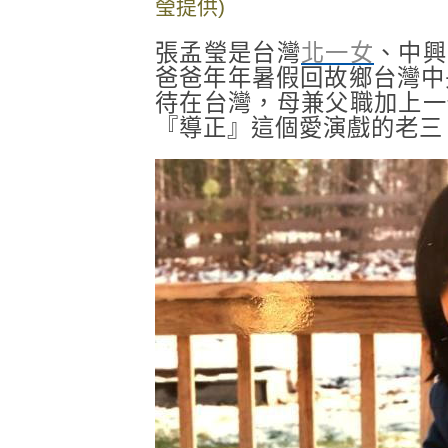
瑩提供)
張孟瑩是台灣
北一女
、中興
爸爸年年暑假回故鄉台灣中
待在台灣，母兼父職加上一
『導正』這個愛演戲的老三