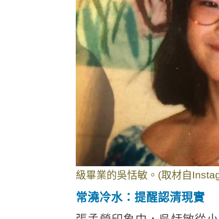
級畢業的吳恬敏。(取材自Instag
常澆冷水：提醒認清現實
張孟瑩印象中，吳恬敏從小