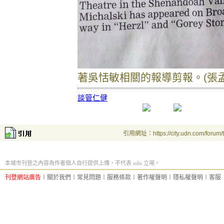
著吳恬敏相關的報導剪報。(張孟
談
管
仁
健
引用網址：https://city.udn.com/forum
本城市刊登之內容為作者個人自行提供上傳，不代表 udn 立場。
刊登網站廣告
︱
關於我們
︱
常見問題
︱
服務條款
︱
著作權聲明
︱
隱私權聲明
︱
客服