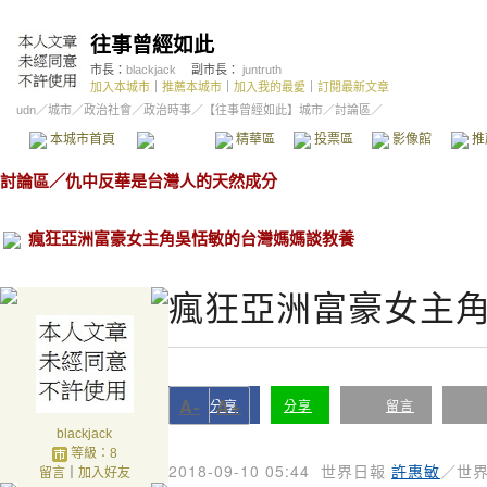
往事曾經如此
市長：
blackjack
副市長：
juntruth
加入本城市
｜
推薦本城市
｜
加入我的最愛
｜
訂閱最新文章
udn
／
城市
／
政治社會
／
政治時事
／
【往事曾經如此】城市
／討論區／
本城市首頁
討論區
精華區
投票區
影像館
推
討論區
／
仇中反華是台灣人的天然成分
瘋狂亞洲富豪女主角吳恬敏的台灣媽媽談教養
瘋狂亞洲富豪女主
A-
A+
分享
分享
留言
blackjack
等級：8
2018-09-10 05:44
世界日報
許惠敏
／世
留言
｜
加入好友