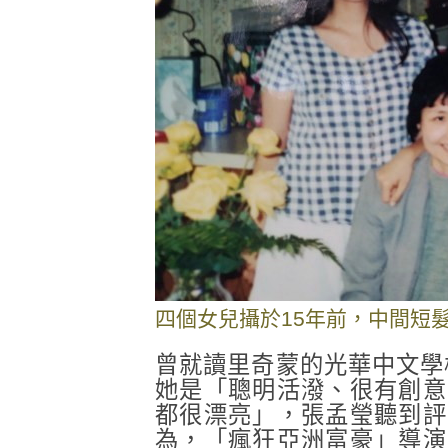
四個女兒攝於15年前，中間短髮
曾就讀里奇蒙的光華中文學校，
她是「聰明活潑、很有創意
都很漂亮」，張孟瑩聽到評
為，「瘋狂亞洲富豪」導演