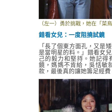
（左一）勇於挑戰，她在「菜鳥
錯看女兒：一度阻撓試鏡
「長了個東方面孔，又是矮
是當明星的料。」錯看女兒
己的毅力和堅持。她記得有
鏡，媽媽不肯給，吳恬敏
款，最後真的讓她籌足經費