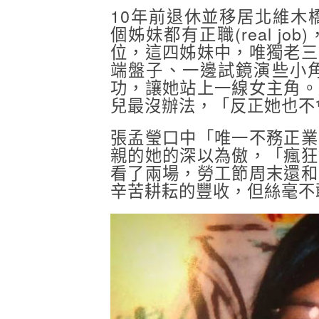
10年前退休並移居北維木橋鎮
個姊妹都有正職(real 
位，這四姊妹中，唯獨老三
端盤子、一邊試鏡演些小
功，讓她站上一線女主角。
兒最沒辦法，「反正她也不
張孟瑩口中「唯一不務正業
親的她的深以為傲，「瘋狂
看了兩場，勞工節周末還和
辛苦耕耘的豐收，但絲毫不