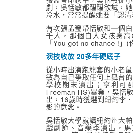
劇，吳恬敏都躍躍欲試，她
冷水，常常提醒她要「認清
有次張孟瑩帶恬敏和一個白
千人，那個白人女孩身高
「You got no chance 
演技收放 20多年硬底子
從小時出演跑龍套的小老鼠
敏為自己爭取任何上舞台的
學校期末演出；亨利可郡道格拉
Freeman HS)畢業
出，16歲時獲選到
紐約
李
影的意念。
吳恬敏大學就讀紐約州大帕
戲劇節、音樂季演出，馬克