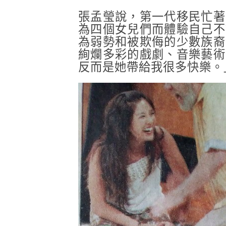
張孟瑩說，第一代移民忙著
為四個女兒們而體驗自己不
為弱勢和被欺侮的少數族裔
絢爛多彩的戲劇、音樂藝術
反而是她帶給我很多快樂。