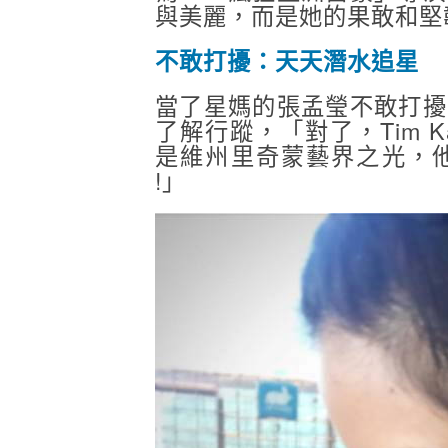
與美麗，而是她的果敢和堅
不敢打擾：天天潛水追星
當了星媽的張孟瑩不敢打擾
了解行蹤，「對了，Tim Ka
是維州里奇蒙藝界之光，
!」