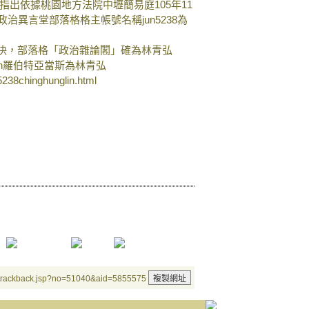
in/85060912指出依據桃園地方法院中壢簡易庭105年11
政治異言堂部落格格主帳號名稱jun5238為
判決，部落格「政治雜論閣」確為林青弘
glin羅伯特亞當斯為林青弘
n5238chinghunglin.html
/trackback.jsp?no=51040&aid=5855575