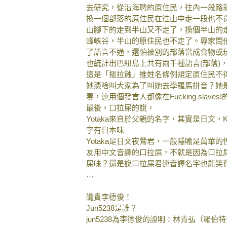
去研究，從沿海聘的原住民，往內一段路
換一個部落的原住民在往山中走一段也不
山腳下的走到半山又不走了，換個半山的
峰峽谷，半山的原住民也不走了。專家問
了語言不通，還怕被別的部落當成食物或
也統計出巴紐島上共有兩千種語言(部落)
這是「摳拉蝕」推姓名條例規定原住民不
她憑啥叫大家為了叫她去學羅馬拼音？她
毒，連用個發言人都像在Fucking slaves
最後，口拉屎的說，
Yotaka來自於父親的名字，其實是日文，
字有日本味
Yotaka是日文夜鶯君，一般隱喻是萬華
友用中文音譯的口拉屎，不就是因為口拉
屎味？還是說口拉屎君連音譯名字也能笑
…
譴責李德俊！
Jun5238是誰？
jun5238為李德俊的證明：林青弘（羅伯