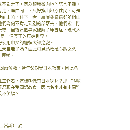
就不肯走了，因為跟稍微內地的語言不通，
肯走，理由同上，只好換山地原住民，可是
走到山頂，往下一看，層層疊疊還好多個山
他們為何不肯走到別的部落去，他們說，除
玩物。最後這個專家破解了庫魯症，現代人
，是一個真正的原始世界。
得使用中文的邏輯大謬之處。
是天皇老子嗎？由此可見蔡政權心態之惡
!的模樣。
Kolas解釋，當年父親受日本教育，因此名
的性工作者，這樣叫做有日本味喔？那UDN網
屎君現在受國語教育，因此名字才有中國狗
貧不笑娼？
特亞當斯） 於