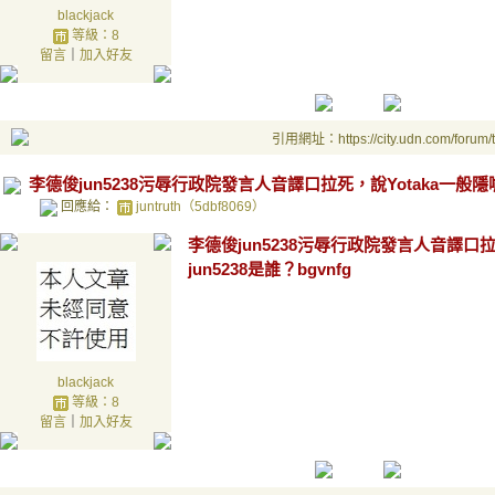
blackjack
等級：8
留言
｜
加入好友
引用網址：https://city.udn.com/forum
李德俊jun5238污辱行政院發言人音譯口拉死，說Yotaka一般隱
回應給：
juntruth（5dbf8069）
李德俊jun5238污辱行政院發言人音譯口
jun5238是誰？bgvnfg
blackjack
等級：8
留言
｜
加入好友