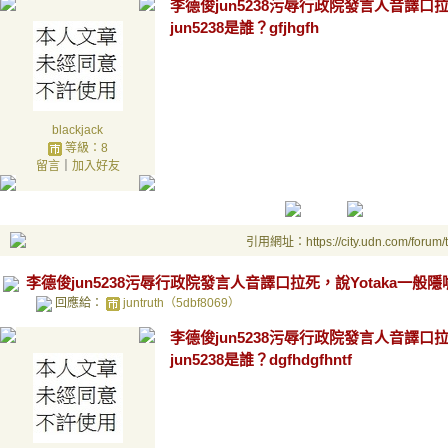
李德俊jun5238污辱行政院發言人音譯口
jun5238是誰？gfjhgfh
blackjack
等級：8
留言
｜
加入好友
引用網址：https://city.udn.com/forum
李德俊jun5238污辱行政院發言人音譯口拉死，說Yotaka一般隱
回應給：
juntruth（5dbf8069）
李德俊jun5238污辱行政院發言人音譯口
jun5238是誰？dgfhdgfhntf