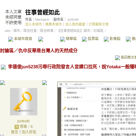
往事曾經如此
市長：
blackjack
副市長：
juntruth
加入本城市
｜
推薦本城市
｜
加入我的最愛
｜
訂閱最新文章
udn
／
城市
／
政治社會
／
政治時事
／
【往事曾經如此】城市
／討論區／
本城市首頁
討論區
精華區
投票區
影像館
推
討論區
／
仇中反華是台灣人的天然成分
看回應文
李德俊jun5238污辱行政院發言人音譯口拉死，說Yotaka一般隱
juntruth
等級：6
留言
｜
加入好友