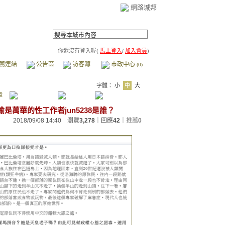
網路城邦
你還沒有登入喔(
馬上登入
/
加入會員
)
薦連結
公告區
訪客簿
市政中心
(0)
字體：
小
中
大
章
喻是萬華的性工作者jun5238是誰？
2018/09/08 14:40 瀏覽
3,278
｜回應
42
｜
推薦
0