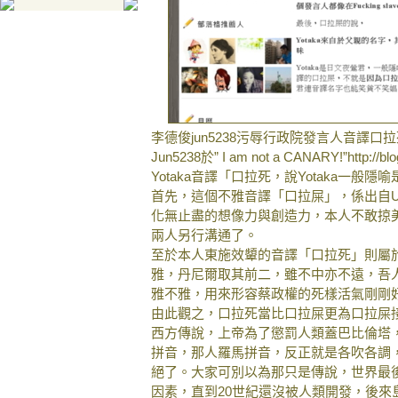
李德俊jun5238污辱行政院發言人音譯口
Jun5238於” I am not a CANARY!”http://b
Yotaka音譯「口拉死，說Yotaka一般
首先，這個不雅音譯「口拉屎」，係出自
化無止盡的想像力與創造力，本人不敢掠
兩人另行溝通了。
至於本人東施效顰的音譯「口拉死」則屬
雅，丹尼爾取其前二，雖不中亦不遠，吾
雅不雅，用來形容蔡政權的死樣活氣剛剛
由此觀之，口拉死當比口拉屎更為口拉屎
西方傳說，上帝為了懲罰人類蓋巴比倫塔
拼音，那人羅馬拼音，反正就是各吹各調
絕了。大家可別以為那只是傳說，世界最
因素，直到20世紀還沒被人類開發，後來