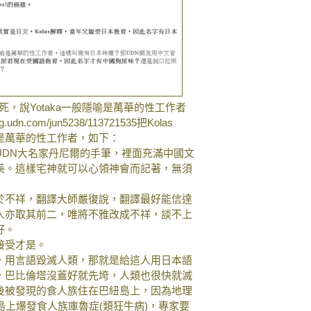
拉死，說Yotaka一般隱喻是萬華的性工作者
log.udn.com/jun5238/113721535把Kolas
隱喻是萬華的性工作者，如下：
UDN大名家丹尼爾的手筆，裡面充滿中國文
美。這樣宅神就可以心領神會而記著，無須
於不祥，翻譯大師嚴復說，翻譯最好能信達
人亦取其前二，唯將不雅改成不祥，談不上
好。
接受才是。
，用言語毀滅人類，那就是給這人用日本語
，巴比倫塔沒蓋好就先垮，人類也很快就滅
後被發現的食人族住在巴紐島上，因為地理
島上爆發食人族庫魯症(類狂牛病)，專家要