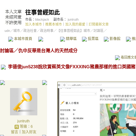
往事曾經如此
市長：
blackjack
副市長：
juntruth
加入本城市
｜
推薦本城市
｜
加入我的最愛
｜
訂閱最新文章
udn
／
城市
／
政治社會
／
政治時事
／
【往事曾經如此】城市
／討論區／
本城市首頁
討論區
精華區
投票區
影像館
推
討論區
／
仇中反華是台灣人的天然成分
看回應文
李德俊jun5238說欣賞蔡英文像FXXXING豬農那樣的進口英國豬了 
juntruth
等級：6
留言
｜
加入好友