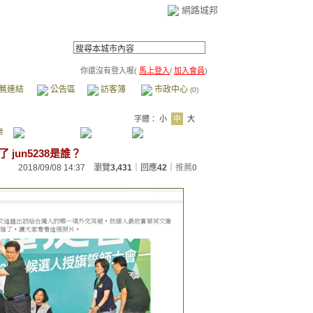
網路城邦
你還沒有登入喔(
馬上登入
/
加入會員
)
薦連結
公告區
訪客簿
市政中心
(0)
字體：
小
中
大
章
jun5238是誰？
2018/09/08 14:37 瀏覽
3,431
｜回應
42
｜
推薦
0