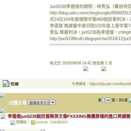
Jun5238李德俊的證明：林青弘（羅伯特
http://blog.udn.com/chinghungl
月24日104年度壢簡字第868號民事判決，
李德俊 根據臺中高分院102年度上易字第
青弘 根據判決，jun5238為李德俊，ching
http://jun5238truth.blogspot.tw/2016/12/ju
本文於
2018/09/08 14:42 修改第 2 次
引用網址：https://city.udn.com/forum
第
頁／共5頁
回應文章
李德俊jun5238說欣賞蔡英文像FXXXING豬農那樣的進口英國豬了 
回應給：
juntruth（5dbf8069）