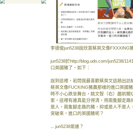
李德俊jun5238說欣賞蔡英文像FXXXI
jun5238於http://blog.udn.com/jun
口英國豬了，如下：
說到這裡，若問我最喜歡蔡英文這趟出訪
蔡英文像FUCKING豬農那樣的進口英國
時不小心跌坐舞台，姚文智（右）趨前關切
家，這裡有誰真能分得清，用兩隻腳走路
是人，兩隻腳走路的豬，抑或是人不是人，
突破來，進口的英國豬呢？
... jun5238是誰？