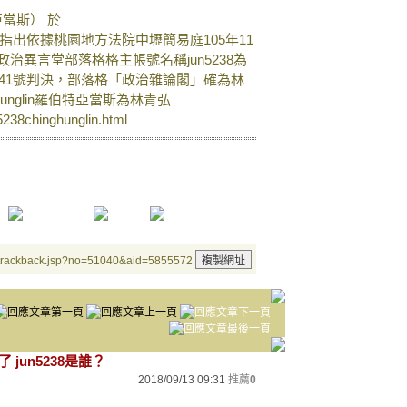
亞當斯） 於
in/85060912指出依據桃園地方法院中壢簡易庭105年11
政治異言堂部落格格主帳號名稱jun5238為
741號判決，部落格「政治雜論閣」確為林
hunglin羅伯特亞當斯為林青弘
n5238chinghunglin.html
/trackback.jsp?no=51040&aid=5855572
jun5238是誰？
2018/09/13 09:31
推薦
0