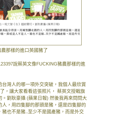
NG豬農那樣的進口英國豬了
5238/114123397說蔡英文像FUCKING豬農那樣的進
給台灣人的哪一項外交突破，我個人最欣賞
豬了，讓大家看看這張照片， 蔡英文授戰旗
。劉耿豪攝 (蘋果日報) 然後我再來問問大
的人，用四隻腳的那頭是豬，還是四隻腳的
豬也不是豬..至少不是國產豬，而是外交