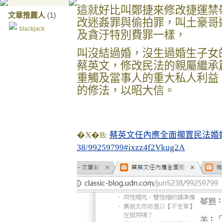
這就好比叫鄭捷來修改捷運禁
文章推薦人
(1)
改迷姦罪與偷拍罪，叫土豪哥
blackjack
及貪汙特別費罪一樣，
叫沒結過婚，沒生過婚生子女
蔡英文，修改民法的親屬繼承
重觸及當事人的重大私人利益
的修法，以昭大信。
�X�B:
蔡英文任內應全面擱置民法婚姻與
38/99259799#ixzz4f2Vkug2A