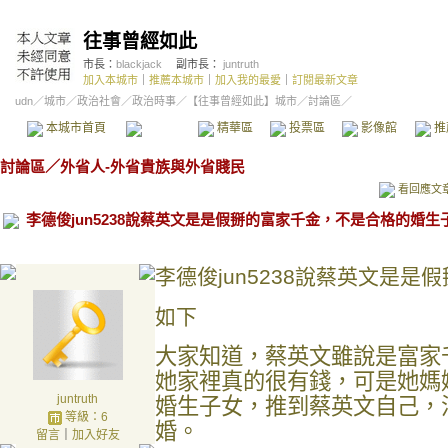
往事曾經如此
市長：
blackjack
副市長：
juntruth
加入本城市
｜
推薦本城市
｜
加入我的最愛
｜
訂閱最新文章
udn
／
城市
／
政治社會
／
政治時事
／
【往事曾經如此】城市
／討論區／
本城市首頁
討論區
精華區
投票區
影像館
推
討論區
／
外省人-外省貴族與外省賤民
看回應文
李德俊jun5238說蔡英文是是假掰的富家千金，不是合格的婚生
李德俊jun5238說蔡英文是
如下
大家知道，蔡英文雖說是富家
她家裡真的很有錢，可是她媽
juntruth
婚生子女，推到蔡英文自己，
等級：6
婚。
留言
｜
加入好友