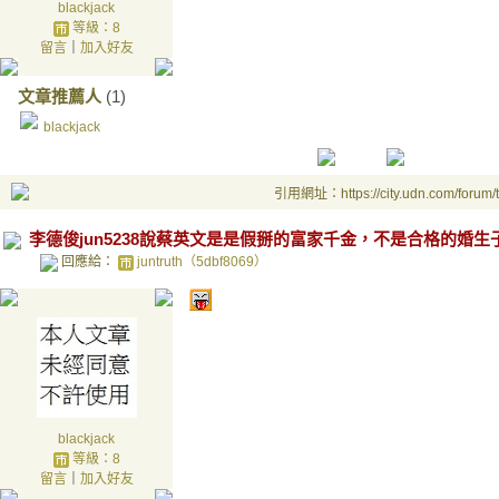
blackjack
等級：8
留言
｜
加入好友
文章推薦人
(1)
blackjack
引用網址：https://city.udn.com/forum
李德俊jun5238說蔡英文是是假掰的富家千金，不是合格的婚生
回應給：
juntruth（5dbf8069）
blackjack
等級：8
留言
｜
加入好友