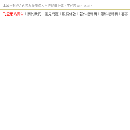
本城市刊登之內容為作者個人自行提供上傳，不代表 udn 立場。
刊登網站廣告
︱
關於我們
︱
常見問題
︱
服務條款
︱
著作權聲明
︱
隱私權聲明
︱
客服