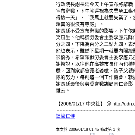
行政院長謝長廷今天上午宣布將辭職
宣布辭職，下午就巡視為失業勞工媒
得這一天」，「我馬上就要失業了，
還真的很沒有尊嚴」。
謝長廷不受宣布辭職的影響，下午依
笑風生。他稱讚勞委會主委李應元降
分之四，下降為百分之三點九四，表
他也表示，雖然下星期一就要內閣總
很優秀，希望類似勞委會主委李應元
謝揆說，以往他在高雄市長任內也積
嚴，回到家都會讓老婆唸，孩子父親
隊的努力，每創造一個工作機會，就
謝長廷最後與勞委會職訓局同仁合影
離去。
【2006/01/17 中央社】 ＠ http://udn.
談
管
仁
健
本文於
2006/01/18 01:45 修改第 1 次