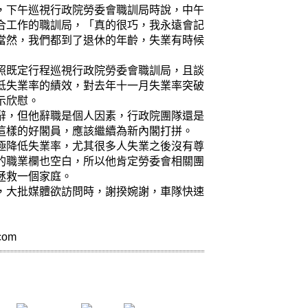
，下午巡視行政院勞委會職訓局時說，中午
合工作的職訓局，「真的很巧，我永遠會記
當然，我們都到了退休的年齡，失業有時候
照既定行程巡視行政院勞委會職訓局，且談
低失業率的績效，對去年十一月失業率突破
示欣慰。
辭，但他辭職是個人因素，行政院團隊還是
這樣的好閣員，應該繼續為新內閣打拼。
極降低失業率，尤其很多人失業之後沒有尊
的職業欄也空白，所以他肯定勞委會相關團
拯救一個家庭。
，大批媒體欲訪問時，謝揆婉謝，車隊快速
com