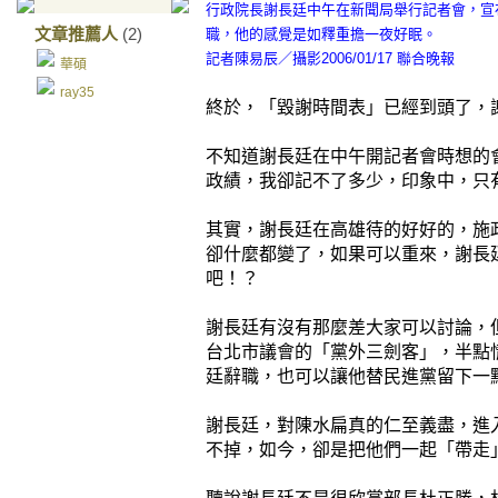
行政院長謝長廷中午在新聞局舉行記者會，宣
文章推薦人
(2)
職，他的感覺是如釋重擔一夜好眠。
記者陳易辰／攝影2006/01/17 聯合晚報
華碩
ray35
終於，「毀謝時間表」已經到頭了，
不知道謝長廷在中午開記者會時想的
政績，我卻記不了多少，印象中，只
其實，謝長廷在高雄待的好好的，施
卻什麼都變了，如果可以重來，謝長
吧！？
謝長廷有沒有那麼差大家可以討論，
台北市議會的「黨外三劍客」，半點情
廷辭職，也可以讓他替民進黨留下一
謝長廷，對陳水扁真的仁至義盡，進
不掉，如今，卻是把他們一起「帶走