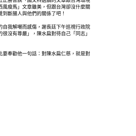
杜正勝曾說「國文科選讀的文章跟台灣環境
西風瘦馬」文章雖美，但跟台灣卻沒什麼關
覺到斷腸人與他們的關係了吧！
的自我解嘲而感傷，謝長廷下午巡視行政院
的很沒有尊嚴」，陳水扁對待自己「同志」
此要奉勸他一句話：對陳水扁仁慈，就是對