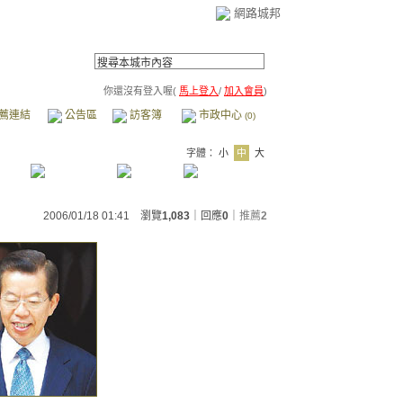
網路城邦
你還沒有登入喔(
馬上登入
/
加入會員
)
薦連結
公告區
訪客簿
市政中心
(0)
字體：
小
中
大
2006/01/18 01:41 瀏覽
1,083
｜回應
0
｜
推薦
2