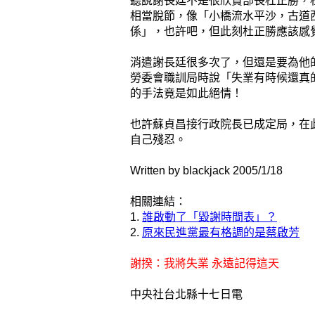
聽說謝長廷不是很欣賞部長杜正勝，
相當脫節，像「小橋流水平沙，古道
係」，也許吧，但此刻杜正勝應該感
消遣謝長廷很多次了，但還是要為他
勞委會職訓局時說「失業有時候還真
的手法竟是如此絕情！
也許蘇貞昌接行政院長已成定局，在
自己殘忍。
Written by blackjack 2005/1/18
相關連結：
1.
誰啟動了「毀謝時間表」？
2.
原來民進黨最有格調的是蔡啟芳
謝揆：我將失業 永遠記得這天
中央社台北縣十七日電