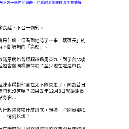
布下週一率內閣總辭，他感謝陳總統昨晚同意他辭
謝長廷，下台一鞠躬。
會是什麼，但看到他唸了一串「落落長」的
有不斷坍塌的「高劫」。
政滿意度也曾經超越過馬英九，到了台北後
廷還會做同樣選擇嗎？至少現在還是市長
但陳水扁對他實在太不夠意思了，同為昔日
誼也沒有嗎？如果去年12月3日就讓謝長
點身影…
入行政院沒帶什麼班底，想換一些閣員卻換
」，情何以堪？