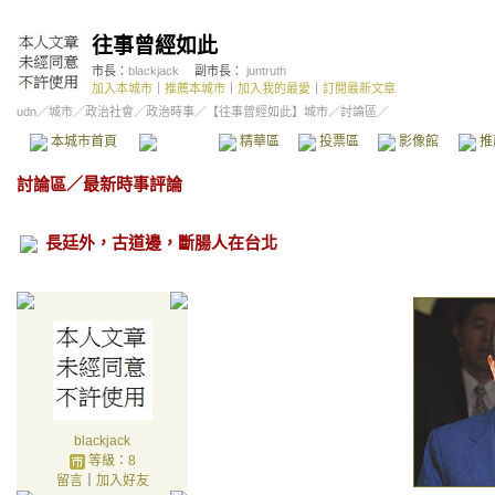
往事曾經如此
市長：
blackjack
副市長：
juntruth
加入本城市
｜
推薦本城市
｜
加入我的最愛
｜
訂閱最新文章
udn
／
城市
／
政治社會
／
政治時事
／
【往事曾經如此】城市
／討論區／
本城市首頁
討論區
精華區
投票區
影像館
推
討論區
／
最新時事評論
長廷外，古道邊，斷腸人在台北
blackjack
等級：8
留言
｜
加入好友