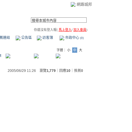
網路城邦
你還沒有登入喔(
馬上登入
/
加入會員
)
薦連結
公告區
訪客簿
市政中心
(0)
字體：
小
中
大
章
2005/06/29 11:26 瀏覽
1,779
｜回應
10
｜
推薦
0