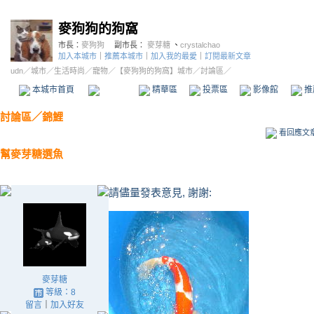
麥狗狗的狗窩
市長：
麥狗狗
副市長：
麥芽糖
、
crystalchao
加入本城市
｜
推薦本城市
｜
加入我的最愛
｜
訂閱最新文章
udn
／
城市
／
生活時尚
／
寵物
／
【麥狗狗的狗窩】城市
／討論區／
本城市首頁
討論區
精華區
投票區
影像館
推
討論區
／
錦鯉
看回應文
幫麥芽糖選魚
請儘量發表意見, 謝謝:
麥芽糖
等級：8
留言
｜
加入好友