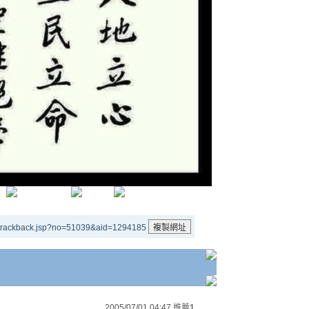
/trackback.jsp?no=51039&aid=1294185
2005/07/01 04:47
推薦
1