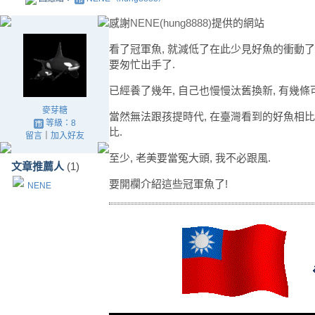
感謝
NENE(hung8888)
提供的網站
看了冠軍魚, 就減低了在此少見好魚的衝動了
要匆忙出手了.
已經養了幾年, 自己也慢慢汰舊換新, 有幾條
麥芽糖
當然無法跟孩提時代, 在臺灣看到的好魚相比
等級：8
比.
留言
｜
加入好友
至少, 老美要當冤大頭, 我不必跟風.
文章推薦人
(1)
要開欄介紹這些冠軍魚了!
NENE