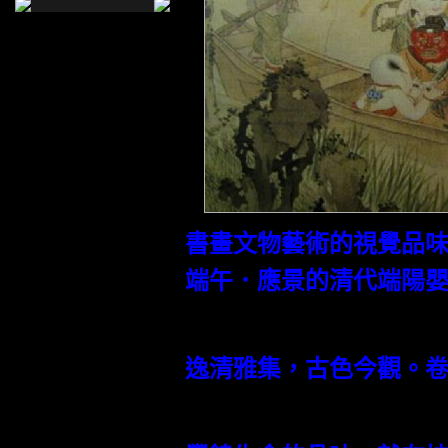
書畫文物藝術的視覺品
端午．應景的清代端陽
逸清雅集，古色今觀。