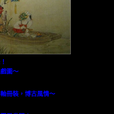
味！
嬰戲圖～
卷軸冊裝，博古風情
～