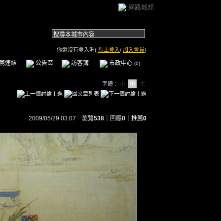
網路城邦
你還沒有登入喔(
馬上登入
/
加入會員
)
薦連結
公告區
訪客簿
市政中心
(0)
字體：
小
中
大
2009/05/29 03:07 瀏覽
538
｜回應
0
｜
推薦
0