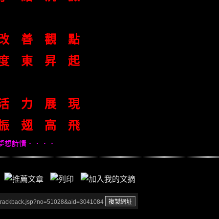
改 善 觀 點
度 東 昇 起
 活 力 展 現
振 翅 高 飛
般的夢想詩情．．．．
/trackback.jsp?no=51028&aid=3041084