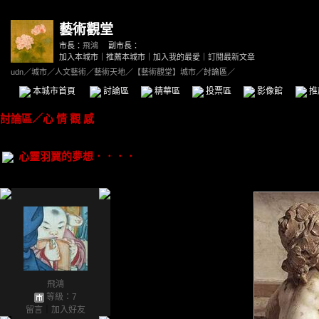
藝術觀堂
市長：
飛鴻
副市長：
加入本城市
｜
推薦本城市
｜
加入我的最愛
｜
訂閱最新文章
udn
／
城市
／
人文藝術
／
藝術天地
／
【藝術觀堂】城市
／討論區／
本城市首頁
討論區
精華區
投票區
影像館
推
討論區
／
心 情 觀 感
心靈羽翼的夢想．．．．
飛鴻
等級：7
留言
｜
加入好友