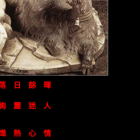
落 日 餘 暉
絢 麗 迷 人
熾 熱 心 情