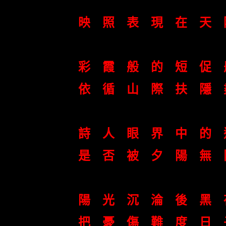
映 照 表 現 在 天 
彩 霞 般 的 短 促 
依 循 山 際 扶 隱 
詩 人 眼 界 中 的
是 否 被 夕 陽 無 
陽 光 沉 淪 後 黑 
把 憂 傷 難 度 日 