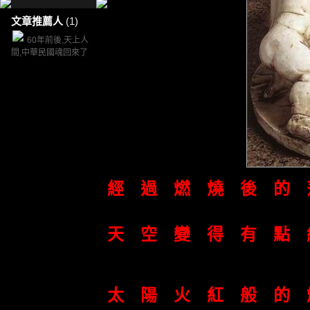
文章推薦人
(1)
60年前後,天上人
間,中華民國魂回來了
經 過 燃 燒 後 的 
天 空 變 得 有 點 
太 陽 火 紅 般 的 