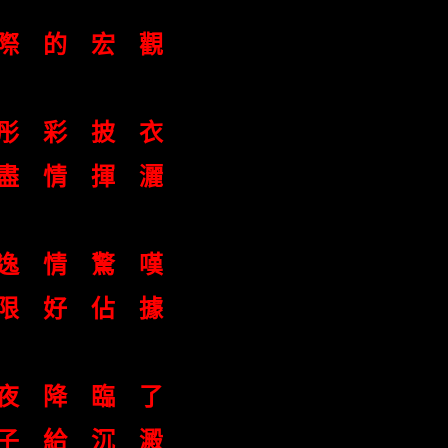
際 的 宏 觀
彤 彩 披 衣
盡 情 揮 灑
 逸 情 驚 嘆
限 好 佔 據
夜 降 臨 了
子 給 沉 澱