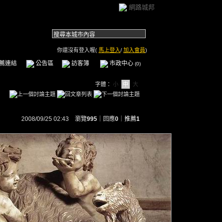
網路城邦
你還沒有登入喔(
馬上登入
/
加入會員
)
薦連結
公告區
訪客簿
市政中心
(0)
字體：
小
中
大
2008/09/25 02:43 瀏覽
995
｜回應
0
｜
推薦
1