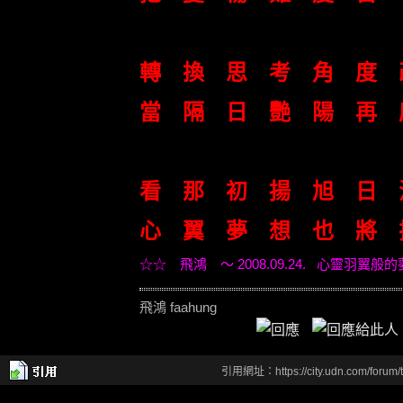
轉 換 思 考 角 度 
當 隔 日 艷 陽 再 
看 那 初 揚 旭 日
心 翼 夢 想 也 將 
☆☆ 飛鴻 ～ 2008.09.24. 心靈羽翼
飛鴻 faahung
引用網址：https://city.udn.com/forum