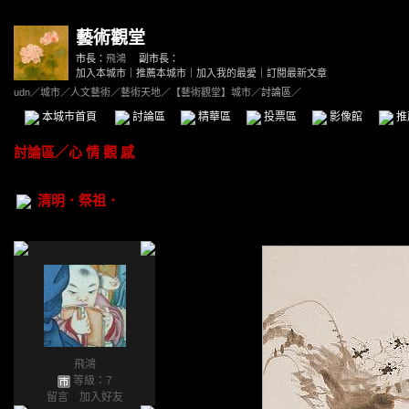
藝術觀堂
市長：
飛鴻
副市長：
加入本城市
｜
推薦本城市
｜
加入我的最愛
｜
訂閱最新文章
udn
／
城市
／
人文藝術
／
藝術天地
／
【藝術觀堂】城市
／討論區／
本城市首頁
討論區
精華區
投票區
影像館
推
討論區
／
心 情 觀 感
清明．祭祖．
飛鴻
等級：7
留言
｜
加入好友