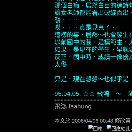
那個白痴．居然白目的連詩
讓女老師都能看出破綻百出
襲．．．
哎．．．真是見鬼了．
這樣的事．居然～也會發生
以前國中的我．是模範生．
如果．是現在的學生．早就
反正．國中時．成績一像優
太傷．
只是．現在想想～也似乎是
95.04.05. ☆☆ 飛鴻 ～
飛鴻 faahung
本文於
2006/04/06 00:48 修改第