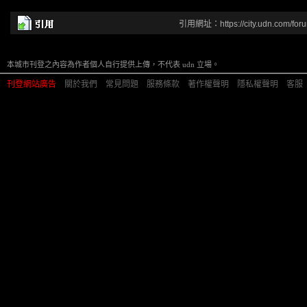
引用網址：https://city.udn.com/for
本城市刊登之內容為作者個人自行提供上傳，不代表 udn 立場。
刊登網站廣告
︱
關於我們
︱
常見問題
︱
服務條款
︱
著作權聲明
︱
隱私權聲明
︱
客服