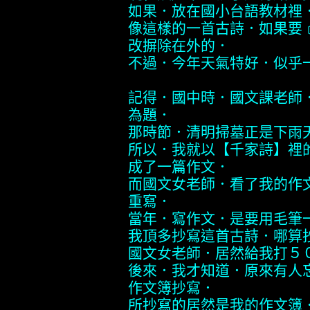
如果．放在國小台語教材裡
像這樣的一首古詩．如果要
改摒除在外的．
不過．今年天氣特好．似乎
記得．國中時．國文課老師
為題．
那時節．清明掃墓正是下雨
所以．我就以【千家詩】裡
成了一篇作文．
而國文女老師．看了我的作
重寫．
當年．寫作文．是要用毛筆
我頂多抄寫這首古詩．哪算
國文女老師．居然給我打５
後來．我才知道．原來有人
作文簿抄寫．
所抄寫的居然是我的作文簿