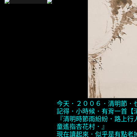
今天．２００６．清明節．
記得．小時候．有背一首【
『清明時節雨紛紛．路上行
童遙指杏花村．』
現在讀起來．似乎是有點老