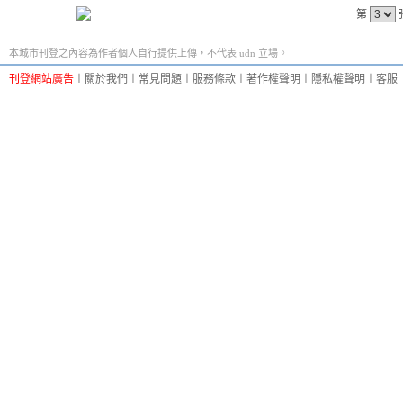
第
本城市刊登之內容為作者個人自行提供上傳，不代表 udn 立場。
刊登網站廣告
︱
關於我們
︱
常見問題
︱
服務條款
︱
著作權聲明
︱
隱私權聲明
︱
客服