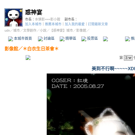
惑神宴
市長：
水憐影===影小蹤
副市長：
加入本城市
｜
推薦本城市
｜
加入我的最愛
｜
訂閱最新文章
udn
／
城市
／
文學創作
／
小說
／
【惑神宴】城市
／影像館／
本城市首頁
討論區
精華區
投票區
影像館
推
影像館
／
＊白衣生日茶會＊
第
美到不行啊~~~~~XD