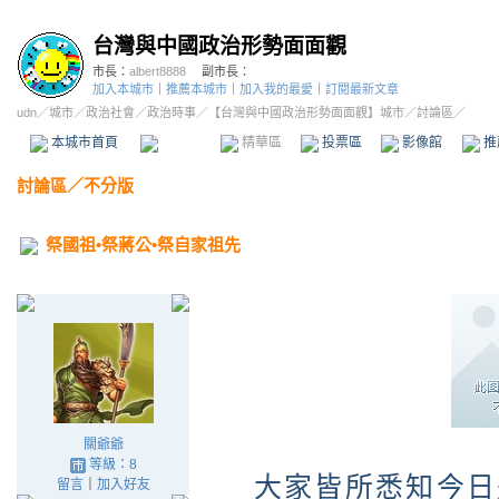
台灣與中國政治形勢面面觀
市長：
albert8888
副市長：
加入本城市
｜
推薦本城市
｜
加入我的最愛
｜
訂閱最新文章
udn
／
城市
／
政治社會
／
政治時事
／
【台灣與中國政治形勢面面觀】城市
／討論區／
本城市首頁
討論區
精華區
投票區
影像館
推
討論區
／
不分版
祭國祖•祭蔣公•祭自家祖先
關爺爺
等級：8
大家皆所悉知今日
留言
｜
加入好友