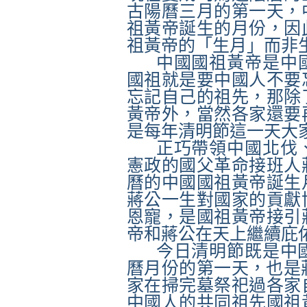
古陽曆三月的第一天，
祖黃帝誕生的月份，因
祖黃帝的「生月」而非
中國國祖黃帝是中
國祖就是要中國人不要
忘記自己的祖先，那除
黃帝外，當然各家還要
是每年清明節這一天大
正巧帶領中國北伐
憲政的國父革命接班人
曆的中國國祖黃帝誕生
蔣公一生對國家的貢獻
恩寵，是國祖黃帝接引
帝和蔣公在天上繼續庇
今日清明節既是中國
曆月份的第一天，也是蔣
家在掃完墓祭祀過各家
中國人的共同祖先國祖