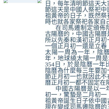
日，每年清明節這天大
節這天是中國人祭祀中
祖黃帝的日子，既然祭
時也就各家祭祀各家自
在司馬遷制定頒佈
古陽曆的，中國古陽曆
所以先秦和漢初正月初
一個正月初一還是立春
太陽一周為一年，陰曆
年，地球繞太陽一周是3
354
日，於是陰曆一年比
陰曆為什麼每三年要加
節正月初一也就因此不
曆正月初一都不固定在
中國古陽曆是以一年
初一，驚蟄是二月初一
祖黃帝誕生日子依中國
現在變成司馬遷陰曆的