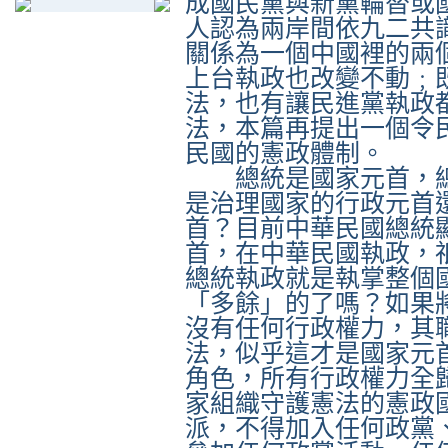
成國民黨與新黨輪替或
人認為兩岸間依九二共
關係為一個中國裡的兩
上台執政也改變不動﹔
法，也有讓民進黨執政
法，本篇再提出一個令
民國的憲政體制。
總統是國家元首，總
是治理國家的行政元首
首？目前中華民國總統
首，在中華民國執政，
總統執政就是執掌整個
「多餘」的了嗎？如果
沒有任何行政權力，其
法，似乎這才是國家元
角色，所有行政權力全
家組織守護憲法的憲政
派，不得加入任何政黨