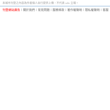
本城市刊登之內容為作者個人自行提供上傳，不代表 udn 立場。
刊登網站廣告
︱
關於我們
︱
常見問題
︱
服務條款
︱
著作權聲明
︱
隱私權聲明
︱
客服