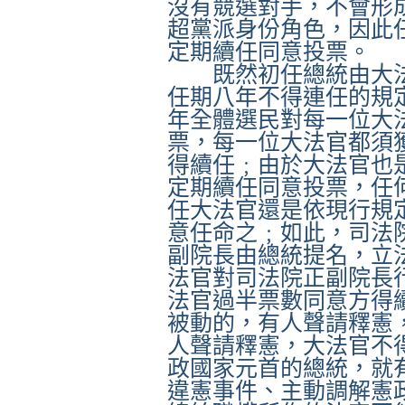
沒有競選對手，不會形
超黨派身份角色，因此
定期續任同意投票。
既然初任總統由大
任期八年不得連任的規
年全體選民對每一位大
票，每一位大法官都須
得續任﹔由於大法官也
定期續任同意投票，任
任大法官還是依現行規
意任命之﹔如此，司法
副院長由總統提名，立
法官對司法院正副院長
法官過半票數同意方得
被動的，有人聲請釋憲
人聲請釋憲，大法官不
政國家元首的總統，就
違憲事件、主動調解憲