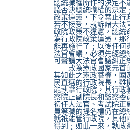
總統職權所作的決定不
議否決總統職權的決定
政策違憲，下令禁止行
若不接受，就訴諸大法
政院政策不違憲，總統
為行政院政策違憲，那
能再施行了﹔以後任何
法官會議，必須先經總
可聲請大法官會議糾正
改為憲政國家元首
其如此之憲政職權，國
民直選的行政院長，雖
能執掌行政院，其行政
察院正副院長和監察委
初任大法官、考試院正
員等職的提名權仍在總
就祇能管行政院，其他
得到﹔如此一來，執政