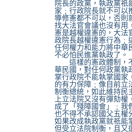
院長的政黨，執政黨祇
家﹔行政院長就不可以
導修憲都不可以，否則
找大法官會議也沒有用
憲是越權違憲的，大法
政院長越權違憲行為﹔
任何權力和能力將中華
不必怕民進黨執政了。
這樣的憲政體制，
華民國，對任何政黨執
掌行政院不能執掌國家
的有力保障﹔像目前立
制衡總統，如此維持民
上立法院又沒有彈劾權
成了「殘障國會」﹔我
也不得不承認國父五權
如果改成執政黨就祇能
但受立法院制衡，且又