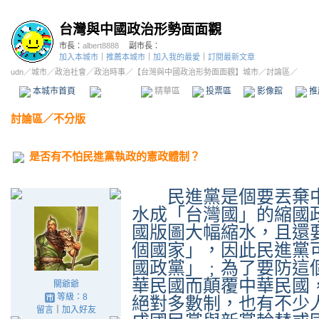
台灣與中國政治形勢面面觀
市長：
albert8888
副市長：
加入本城市
｜
推薦本城市
｜
加入我的最愛
｜
訂閱最新文章
udn
／
城市
／
政治社會
／
政治時事
／
【台灣與中國政治形勢面面觀】城市
／討論區／
本城市首頁
討論區
精華區
投票區
影像館
推
討論區
／
不分版
是否有不怕民進黨執政的憲政體制？
民進黨是個要丟棄中
水成「台灣國」的縮國
國版圖大幅縮水，且還
個國家」，因此民進黨
國政黨」﹔為了要防這
華民國而顛覆中華民國
關爺爺
等級：8
絕對多數制，也有不少
留言
｜
加入好友