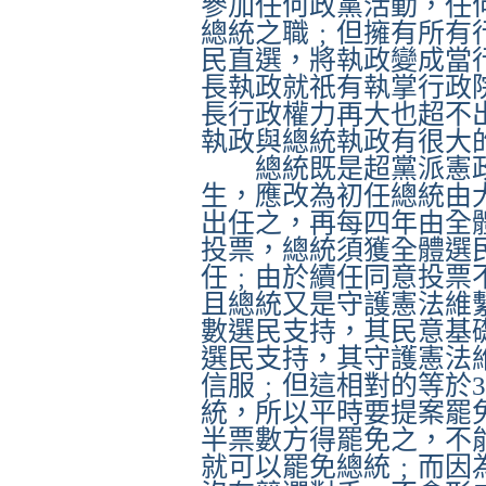
參加任何政黨活動，任
總統之職﹔但擁有所有
民直選，將執政變成當
長執政就祇有執掌行政
長行政權力再大也超不
執政與總統執政有很大
總統既是超黨派憲
生，應改為初任總統由
出任之，再每四年由全
投票，總統須獲全體選
任﹔由於續任同意投票
且總統又是守護憲法維
數選民支持，其民意基
選民支持，其守護憲法
信服﹔但這相對的等於
統，所以平時要提案罷
半票數方得罷免之，不
就可以罷免總統﹔而因