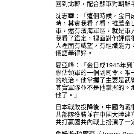
回到北韓，配合蘇軍對朝鮮
沈志華：「這個時候，金日
時，其實我看了看，推薦金
軍，還有濱海軍區，就是軍
我看了鑑定，裡面對他評價
人裡面有威望，有組織能力
俄語學得好。
夏亞峰：「金日成1945年
聯佔領軍的一個副司令。唯
的統治。他掌握了主要是武
其實軍隊並不是他掌握的。
他了。」
日本戰敗投降後，中國內戰
共部隊獲勝並在中國大陸建
共打贏國共內戰上扮演了一
詹姆斯•珀爾森（James P