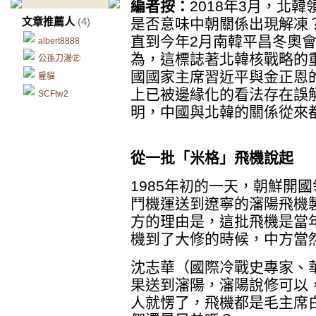
編者按：
2018年3月，北
文章推薦人
(4)
是否意味中朝關係出現解凍
直到今年2月南韓平昌冬奧
albert8888
為，這標誌著北韓核戰略的
公孫刀湯㊣
國國家主席習近平與金正恩
雇貓
上已被邊緣化的看法存在誤
SCFtw2
明，中國與北韓的關係從來
從一批「米格」飛機說起
1985年初的一天，朝鮮開
鬥機運送到遼寧的瀋陽飛機
方的理由是，這批飛機是當
機到了大修的時候，中方當
沈志華（國際冷戰史專家、
果送到瀋陽，瀋陽說修可以
人就愣了，飛機都是毛主席