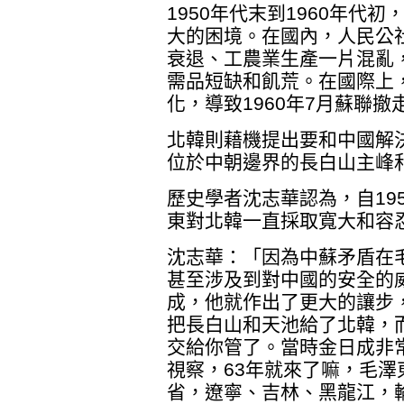
1950年代末到1960年代
大的困境。在國內，人民公
衰退、工農業生產一片混亂
需品短缺和飢荒。在國際上
化，導致1960年7月蘇聯
北韓則藉機提出要和中國解
位於中朝邊界的長白山主峰
歷史學者沈志華認為，自19
東對北韓一直採取寬大和容
沈志華：「因為中蘇矛盾在
甚至涉及到對中國的安全的
成，他就作出了更大的讓步
把長白山和天池給了北韓，
交給你管了。當時金日成非
視察，63年就來了嘛，毛
省，遼寧、吉林、黑龍江，