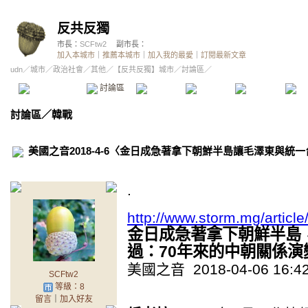
反共反獨
市長：
SCFtw2
副市長：
加入本城市
｜
推薦本城市
｜
加入我的最愛
｜
訂閱最新文章
udn
／
城市
／
政治社會
／
其他
／
【反共反獨】城市
／討論區／
本城市首頁
討論區
精華區
投票區
影像館
推
討論區
／
韓戰
美國之音2018-4-6〈金日成急著拿下朝鮮半島讓毛澤東與統
.
http://www.storm.mg/articl
金日成急著拿下朝鮮半島
過：70年來的中朝關係演
美國之音 2018-04-06 16:4
SCFtw2
等級：8
留言
｜
加入好友