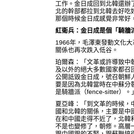
工作。金日成回到北韓還辦
北的幹部都拉到北韓去好吃
那個時候金日成感覺非常好
紅衛兵：金日成是個「騎牆
1966年，毛澤東發動文化
關係也再次跌入低谷。
珀爾森：「文革或許導致中
及以外的絕大多數國家都召
公開詆毀金日成，號召朝鮮
要是因為北韓當時在中蘇分
是騎牆派（fence-sitter）。
夏亞峰：「到文革的時候，
國和北韓的關係，主要是中
在和中國走得不近了，北韓
不是也變修了，朝修。高層
跟中國跟的不緊，跟蘇聯搞