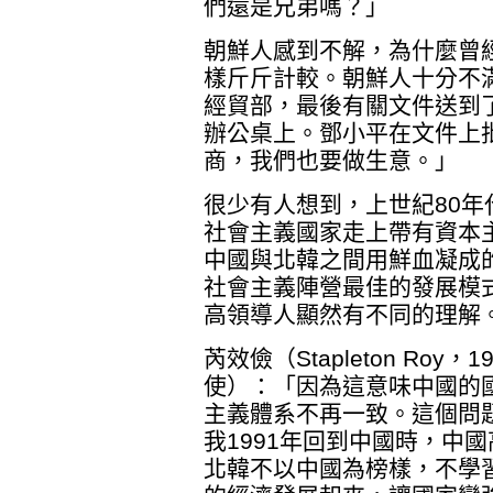
們還是兄弟嗎？」
朝鮮人感到不解，為什麼曾
樣斤斤計較。朝鮮人十分不
經貿部，最後有關文件送到
辦公桌上。鄧小平在文件上
商，我們也要做生意。」
很少有人想到，上世紀80
社會主義國家走上帶有資本
中國與北韓之間用鮮血凝成
社會主義陣營最佳的發展模
高領導人顯然有不同的理解
芮效儉（Stapleton Roy
使）：「因為這意味中國的
主義體系不再一致。這個問
我1991年回到中國時，中
北韓不以中國為榜樣，不學