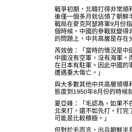
戰爭初期，北韓打得非常順
後僅一個多月就佔領了朝鮮
戰局在麥克阿瑟將軍9月份
個時候，中國的參戰就變得
的問題上，中共高層是存在
芮效儉：「當時的情況是中
中國沒有空軍，沒有海軍。
在日本有駐軍。因此中國的
遭遇重大傷亡。」
與大多數其他中共高層領導
態度到1950年8月份的時
夏亞峰：「毛認為，如果不
北來打，還不如先打。打完
可能是比較積極。」
但對於毛而言，出兵朝鮮半