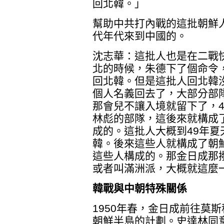
回北韓。」
幫助中共打內戰的這批朝鮮
代年代來到中國的。
沈志華：這批人也是在二戰
北的時候，朱德下了個命令
回北韓。但是這批人回北韓
個人名義回去了，大部分部
那會兒不讓入境就留下了，
林彪的部隊，這後來就構成
成的。這批人大概到49年夏
韓。後來這些人就構成了朝
這些人構成的。那金日成那
或者叫滿洲派，大概就這麼
韓戰與中朝特殊關係
1950年春，金日成前往莫
朝鮮半島的計劃。史達林同