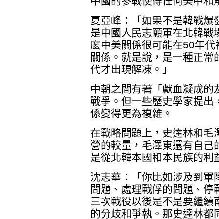
中國的參戰使得任何美中和
夏亞峰：「如果不是韓戰爆
是中國人民志願軍在北韓戰
麼中美關係很可能在50年
關係。就是說，是一種正常
代才出現解凍。」
中朝之間有著「獻血凝成的
戰爭。但一些歷史學家提出
係變得更為複雜。
在戰略問題上，史達林和毛
營的較量，毛澤東還有自己
是從北韓本國和本民族的利
沈志華：「你比如涉及到軍
問題、處理戰俘的問題、停
三次戰役以後是不是要繼續
的分歧和爭執。那史達林都