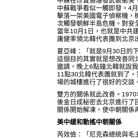
中蘇在珍寶島爆發武裝衝突
中蘇戰爭看似一觸即發。4
擊落一架美國電子偵察機，
次觸發朝鮮半島危機。對安
當年10月1日，也就是中共
庸健率領北韓代表團到北京
夏亞峰：「就是9月30日的
這個目的其實就是想改善同
邀請，晚上6點鐘北韓就說
11點30北韓代表團就到了
場的城樓進行了很好的交談
雙方的關係就此改善。197
後金日成秘密去北京進行了
關係開始解凍，使中朝關係
美中緩和動搖中朝關係
芮效儉：「尼克森總統與毛主席