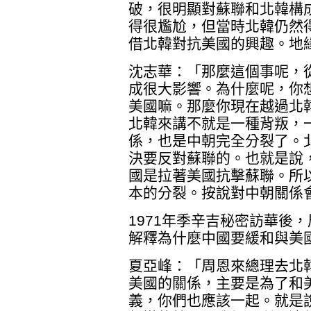
破，很明顯對蘇聯和北韓構
得很尷尬，但當時北韓仍然
借北韓對抗美國的興趣。地
沈志華：「那麼這個事呢，
成很大影響。為什麼呢，你
美國嘛。那麼你現在越過北
北韓來講不就是一種背叛，
係，也是中朝完全分裂了。
決要反對蘇聯的。也就是說
國是拉著美國抗擊蘇聯。所
本的分裂。按說對中朝關係
1971年季辛吉秘密訪華後
解釋為什麼中國要緩和與美
夏亞峰：「周恩來總理去北
美國的關係，主要是為了和
義，你們也應該一起。就是