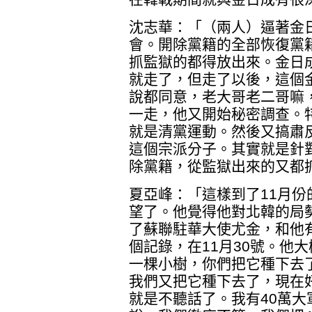
沈志華：「（兩人）逼著金
會。開除黨籍的全部恢復黨
抓監獄的都得放出來。金日
就走了，但走了以後，這個
說都同意，老大哥老二哥嘛
一走，他又開始秘密調查。
就是清黨運動。然後又搞肅
這個宗派分子。其實就是針
除黨籍，從監獄出來的又都
夏亞峰：「這樣到了11月
望了。他覺得他對北韓的局
了蘇聯駐華大使尤金，和他
個記錄，在11月30號。他
一棵小樹，你們把它種下去
我們又把它種下去了，現在
就是不聽話了。我有40萬