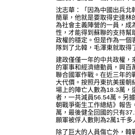
沈志華：「因為中國出兵北
簡單，他就是要取得史達林
為社會主義陣營的一員，成
性，才能得到蘇聯的支持幫
政權的穩定。但是作為一個客
隊到了北韓，毛澤東就取得
建政僅僅一年的中共政權，
的軍事和經濟總動員，興百
聯合國軍作戰。在近三年的
大代價。按照丹東抗美援朝
場上的陣亡人數為18.3萬
者，一共減員56.54萬。
朝戰爭衛生工作總結》報告，
萬，最後健全回國的只有37
願軍被俘人數則為2萬1千多
除了巨大的人員傷亡外，韓