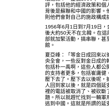
評，包括他的經濟政策和個
背後是蘇聯和中國的影響。
則他們會對自己的施政構成
1956年6月1日到7月19
後大約50天不在北韓。在
部就加緊活動，搞串聯，甚
館。
夏亞峰：「等金日成回來以
央全會，一些反對金日成的
包括朴一禹啊，這些人都公
的支持者更多，包括崔庸健
壓下去了。壓下去以後呢，
人回到家以後，就是四個延
裡的電話被取消了、被砍斷
題。所以就趕忙找到一輛軍
逃到中國。這就是所謂的延