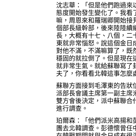
沈志華：「但是他們跑過來
態度開始發生變化了。我看
嘛，周恩來和羅瑞卿開始接
個部長級幹部，後來陸陸續
長，大概有十七、八個，二
東就非常惱怒。說這個金日
對他不滿，不滿嘛算了，既
穩固的就拉倒了。但是現在
就非常生氣。就給蘇聯寫了
夫了，你看看北韓這事怎麼
蘇聯方面接到毛澤東的告狀
派部長會議主席第一副主席
雙方會後決定，派中蘇聯合
進行調查。
珀爾森：「他們派米高揚和
團去北韓調查。彭德懷曾任
在韓戰期間就與金日成有很