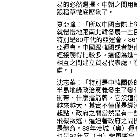
易的必然選擇。中朝之間用
跟稻草徹底壓彎了。
夏亞峰：「所以中國實際上從
就慢慢地跟南北韓發展一些
特別是80年代的亞運會，86
亞運會。中國跟韓國或者說
經接觸得比較多。這個為進
相互之間建立貿易代表處，
處。」
沈志華：「特別是中韓關係
半島地緣政治意義發生了變
衝帶、什麼擋箭牌，它沒這
越來越大，其實不僅僅是經
起點，政府之間當然是有一
飛機叛逃，逼迫著政府之間
是體育。88年漢城（奧）運
也是92年又（申）辦奧運