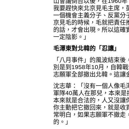
山會議倒台以後，在1960
我要趕快來北京見毛主席，
一個機會主義分子、反黨分子
京見毛的時候，毛就把責任
的話，才會出現。所以這確
一定陰影。」
毛澤東對北韓的「忍讓」
「八月事件」的風波結束後
別是到1958年10月，自
志願軍全部撤出北韓。這讓
沈志華：「沒有一個人像毛
軍隊40萬人在那兒，本來
本來就是合法的，人又沒讓
你主動把它撤回來，就是收
常明白，如果志願軍不撤走
的。」