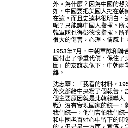
外。為什麼？因為中國的想
如，中國要把美國人拖在朝
在這。而且史達林很明白，
呢？只能讓中國人指揮。所
韓軍隊也得彭德懷指揮。所
很大的傷害，心理、情感上
1953年7月，中朝軍隊和
國付出了慘重代價，保住了
固」的友誼表像下，中朝兩
離。
沈志華：「我看的材料，19
外交部給中央寫了個報告，
個主要原因就是北韓領導人
戰）沒有實現國家的統一，
我們統一，他們害怕我們統
和中國老百姓心中留下的印
的。但是另一方面，宣傳，