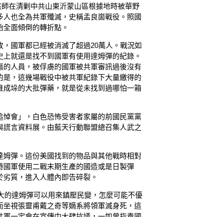
。該師在清剿中共山東沂蒙山區根據地時被華野
多人也全為共軍殲滅，史稱孟良崮戰役。照國
始全面傾倒的轉折點。
敗，國軍都已經被消滅了超過20萬人。戰況如
史上就還是找不到國軍有使用達姆彈的紀錄。
傷的人員，被俘虜的國軍被共軍審訊過後沒有
的是，這幾場戰役中被共軍紀錄下大量繳得的
堆成垛的大批彈藥，就是從未找到過哪怕一箱
追悼會」，白色恐怖受害者家屬的前國民黨黨
與謊言資料展。由藍天行動聯盟總召集人武之
達姆彈。這份美國找到的物品與其他戰時相對
時國軍使用二戰末期生產的國造或是日製彈
於劣質，進入人體內即告碎裂。
強大的達姆彈可以用來鎮壓民變，怎麼可能不優
而坐視張靈甫戴之奇等嫡系將領軍滅身死，這
共軍一定會在宣傳中大肆抗議，一如曾指責國