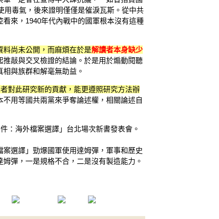
場使用毒氣，後來證明僅僅是催淚瓦斯。從中共
看來，1940年代內戰中的國軍根本沒有這種
資料尚未公開，而麻煩在於是
解讀者本身缺少
起推敲與交叉檢證的結論。於是用於煽動閱聽
真相與族群和解毫無助益。
學者對此研究新的貢獻，能更遵照研究方法辦
本不用等國共兩黨來爭奪論述權，相關論述自
二八事件：海外檔案選譯」台北場次新書發表會。
檔案選譯」勁爆國軍使用達姆彈，軍事和歷史
達姆彈，一是規格不合，二是沒有製造能力。