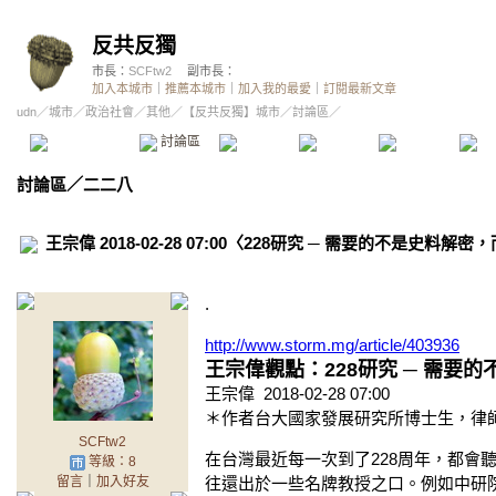
反共反獨
市長：
SCFtw2
副市長：
加入本城市
｜
推薦本城市
｜
加入我的最愛
｜
訂閱最新文章
udn
／
城市
／
政治社會
／
其他
／
【反共反獨】城市
／討論區／
本城市首頁
討論區
精華區
投票區
影像館
推
討論區
／
二二八
王宗偉 2018-02-28 07:00〈228研究 ─ 需要的不是史料
.
http://www.storm.mg/article/403936
王宗偉觀點：228研究 ─ 需要
王宗偉 2018-02-28 07:00
＊作者台大國家發展研究所博士生，律
SCFtw2
在台灣最近每一次到了228周年，都會
等級：8
留言
｜
加入好友
往還出於一些名牌教授之口。例如中研