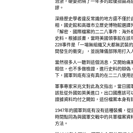
治浙，硬要把隔了一年多的起復扭曲為這
謬。
深綠歷史學者違反常識的地方還不僅於此
相，國史館和高雄市立歷史博物館選譯
「解密．國際檔案的二二八事件：海外
史料。根據該書，當時美國領事館在該
228事件是「一場無組織又大都無武裝
間發生的衝突」，並說陳儀部隊用打入
當然很多人一聽到這個消息，又開始痛
相信，也不多做檢證，進行史料的辯偽
下，國軍到底有沒有真的在二二八使用
軍事專家宋兆文對此為文指出，當日國
該批從外國如英美進口，出口國應該可
證據資料均付之闕如，這份檔案本身有
1947年的國軍到底有沒有這種裝備，
時間點同為與國軍交戰中的共軍檔案資
方法。