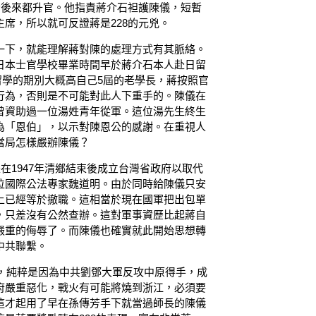
者後來都升官。他指責蔣介石袒護陳儀，短暫
席，所以就可反證蔣是228的元兇。
一下，就能理解蔣對陳的處理方式有其脈絡。
日本士官學校畢業時間早於蔣介石本人赴日留
留學的期別大概高自己5屆的老學長，蔣按照官
行為，否則是不可能對此人下重手的。陳儀在
曾資助過一位湯姓青年從軍。這位湯先生終生
為「恩伯」，以示對陳恩公的感謝。在重視人
當局怎樣嚴辦陳儀？
在1947年清鄉結束後成立台灣省政府以取代
位國際公法專家魏道明。由於同時給陳儀只安
上已經等於撤職。這相當於現在國軍把出包單
，只差沒有公然查辦。這對軍事資歷比起蔣自
嚴重的侮辱了。而陳儀也確實就此開始思想轉
中共聯繫。
席，純粹是因為中共劉鄧大軍反攻中原得手，成
府嚴重惡化，戰火有可能將燒到浙江，必須要
這才起用了早在孫傳芳手下就當過師長的陳儀