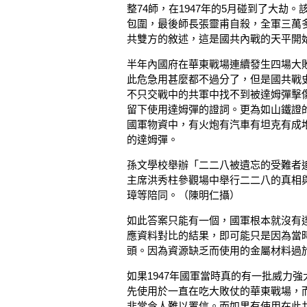
整74師，在1947年的5月碰到了大劫
包圍，最後師長張靈甫自殺，全軍三萬
共雙方的敘述，這是國共內戰的天平開
半年內國府在華東戰場連續發生四場大
此危急用甚麼都不過分了，但是國共戰
不只交戰中的共軍中找不到被達姆彈擊
留下使用達姆彈的證詞。更為如山鐵證
國軍物資中，有火炮有汽車有坦克有成
的達姆彈。
孫文學校舉辦「二二八被遺忘的受難者
主席洪秀柱參觀場中舉行二二八的真相
璋等陪同。（陳明仁攝）
如此答案只能有一個，國軍根本就沒有
應資料對比的結果，即可能只是因為當
頭。因為資源缺乏而使用的金屬材料過
如果1947年國軍當時真的有一批威力
先使用於一直在吃大敗仗的華東戰場，
非常令人難以置信。而如果有使用在此