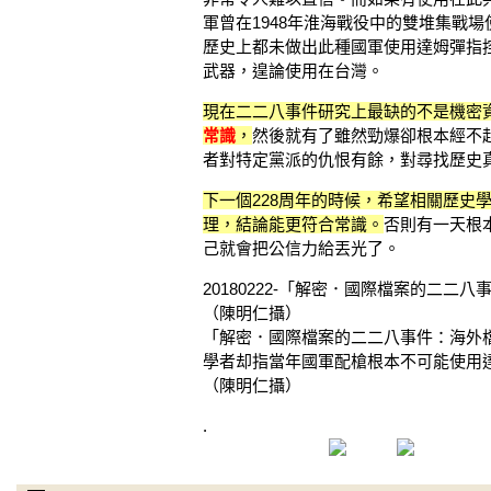
軍曾在1948年淮海戰役中的雙堆集戰
歷史上都未做出此種國軍使用達姆彈指控
武器，遑論使用在台灣。
現在二二八事件研究上最缺的不是機密
常識
，
然後就有了雖然勁爆卻根本經不
者對特定黨派的仇恨有餘，對尋找歷史
下一個228周年的時候，希望相關歷史
理，結論能更符合常識。
否則有一天根
己就會把公信力給丟光了。
20180222-「解密．國際檔案的二
（陳明仁攝）
「解密．國際檔案的二二八事件：海外
學者却指當年國軍配槍根本不可能使用
（陳明仁攝）
.