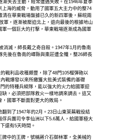
逐漸失去主動，經常遭遇失敗。在1946年夏季
京上海的威脅，動用了國軍五大主力中的整74
北肅清在華東戰場盤據已久的新四軍後，蘇皖兩
解放軍，逐漸被壓迫北上，退向最後的根據地山
國軍一個巨大的打擊，華東戰場逐漸成為國軍
師被消滅，師長戴之奇自殺。1947年1月的魯南
縱隊先後在魯南的嶧縣與棗莊遭全殲，整26師長
的戰利品收穫頗豐，除了48門105榴彈砲以
後在內戰爆發以來所繳獲大批美式裝備的基礎
多門的特種兵縱隊，能以強大的火力給國軍迎
短缺，必須把部隊救火一樣地調來調去。這又
會，國軍不斷面對更大的敗局。
到了1947年的2月。23日山東萊蕪戰役結
俘兵團司令李仙洲以下5.6萬人，給國軍極大
剩下還有5天時間。
王牌中的王牌，號稱蔣介石御林軍，全美械的