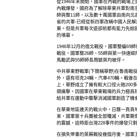
從1946年末開始，國軍在內戰的戰場上
內戰爆發，國府為了解除華東共軍對南
師與整11師，以及數十萬國軍由南向
省的共軍-已經從新四軍改稱中國人民
東。但是共軍每次退卻前都有能力先給
的墳墓。
1946年12月的宿北戰役，國軍整編69
戰役，國軍整26師、55師與第一快速
馬勵武與55師師長周毓英均被俘。
中共華東野戰軍(下簡稱華野)在魯南戰役
外，還有坦克24輛，汽車470輛。戰
上，華野成立了擁有較大口徑火砲200
頭痛擊。因國軍在華東戰場的兵力極爲
給共軍在運動中襲擊消滅國軍創造了機
在華東地區連天的戰火中，日曆一頁頁地翻
束，國軍第十兵團被全部殲滅，共軍斃傷
的震撼，這時距台灣228事件的爆發只
在損失慘重的萊蕪戰役幾個月後，國軍