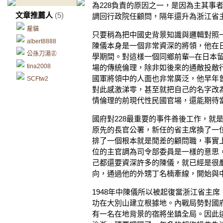
為228負責的原因之一，是因為主其事
文章推薦人
(5)
調回行政院任顧問，隔年還升為浙江省主
雇貓
只要稍為把中國史背景知識與邏輯對照
albert8888
陳儀本身是一個非常資深的將領，他在
公孫刀湯㊣
學期間。對這樣一個同鄉前輩─在日本
tina2008
場的傳統倫理，除非如後來的通敵投敵
國軍將領中的人面也非常廣泛，他早年
SCFtw2
對此感激涕零，甚至就把自己的名字改
情倫理的前現代性民國官場，還能期待
國府對228最重要的事件善後工作，就是
原先的長官公署，新任的省主席換了一
排了一個根本就是閒差的顧問職，事實
位的主官調為司令部委員是一樣的意思
己都還要資深許多的陳儀，就已經是很
向，通過他的外甥丁名楠牽線，開始與
1948年中陳儀所以被起復當浙江省主
功在大別山建立根據地。內戰局勢對國
有一名在地背景的宿將坐鎮全局。因此