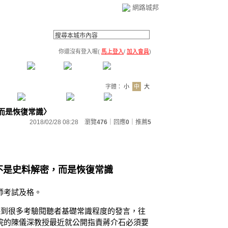
網路城邦
你還沒有登入喔(
馬上登入
/
加入會員
)
薦連結
公告區
訪客簿
市政中心
(0)
字體：
小
中
大
解密，而是恢復常識〉
2018/02/28 08:28 瀏覽
476
｜回應
0
｜
推薦
5
的不是史料解密，而是恢復常識
師考試及格。
聽到很多考驗閱聽者基礎常識程度的發言，往
院的陳儀深教授最近就公開指責蔣介石必須要