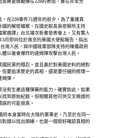
是蔣要獎勵陳在228的表現，實在非常荒
，在228事件71週年的前夕，為了重建真
外國的解密檔案，在國史館長吳密察所主持
檔案選譯」台北場次新書發表會上，又有驚人
年3月即向位於南京的美國大使館報告，指出
的台灣人民，與中國陸軍部隊支持的陳儀政府
人體以後會爆炸的達姆彈攻擊台灣人民。
罵國民黨的殘忍。並且基於對美國史料的絕對
。但要追求歷史的真相，還是要仔細的梳理一
達姆彈。
軍沒有生產這種彈藥的能力，確實如此。如果
以找到原始紀錄。但相關其他可供交叉檢證的
錯誤的可能很高。
從國府本身當時在大陸的軍事史，乃至於在同一
料對證以找出頭緒，也是一個很好確認真相的