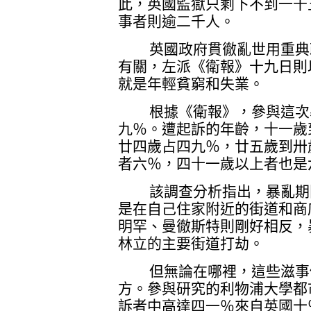
此，英國監獄只剩下不到一千
事者則逾二千人。
英國政府貫徹亂世用重典政
有關，左派《衛報》十九日則
就是年輕貧窮和失業。
根據《衛報》，參與這次暴
九％。遭起訴的年齡，十一歲
廿四歲占四九％，廿五歲到卅
者六％，四十一歲以上者也是
該調查分析指出，暴亂期間
是在自己住家附近的街道和商
明罕、曼徹斯特則剛好相反，
林立的主要街道打劫。
但無論在哪裡，這些滋事份
方。參與研究的利物浦大學都
訴者中高達四一％來自英國十