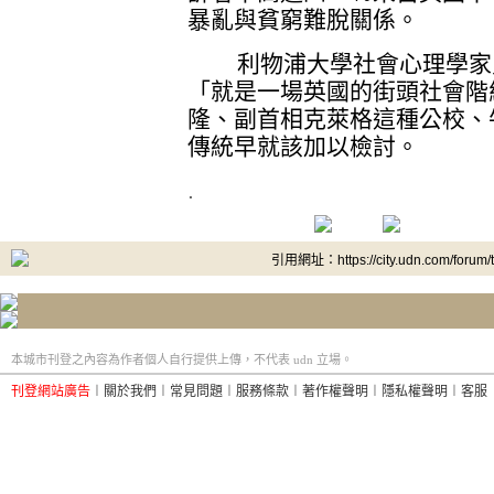
暴亂與貧窮難脫關係。
利物浦大學社會心理學家史
「就是一場英國的街頭社會階
隆、副首相克萊格這種公校、
傳統早就該加以檢討。
.
引用網址：https://city.udn.com/forum
本城市刊登之內容為作者個人自行提供上傳，不代表 udn 立場。
刊登網站廣告
︱
關於我們
︱
常見問題
︱
服務條款
︱
著作權聲明
︱
隱私權聲明
︱
客服