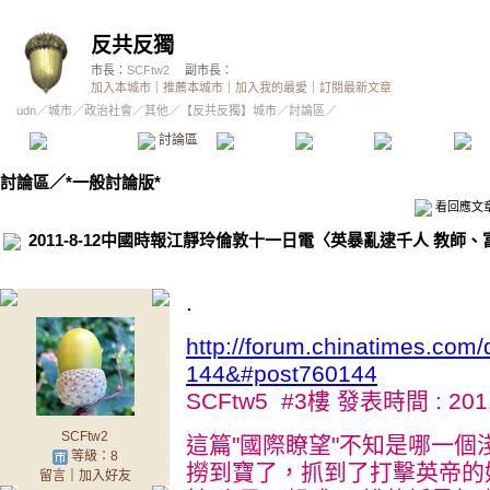
反共反獨
市長：
SCFtw2
副市長：
加入本城市
｜
推薦本城市
｜
加入我的最愛
｜
訂閱最新文章
udn
／
城市
／
政治社會
／
其他
／
【反共反獨】城市
／討論區／
本城市首頁
討論區
精華區
投票區
影像館
推
討論區
／
*一般討論版*
看回應文
2011-8-12中國時報江靜玲倫敦十一日電〈英暴亂逮千人 教師
.
http://forum.chinatimes.co
144&#post760144
SCFtw5 #3樓 發表時間 : 2011-
SCFtw2
這篇"國際瞭望"不知是哪一
等級：8
撈到寶了，抓到了打擊英帝的
留言
｜
加入好友