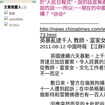
於"人民日報式"，說的話是
文章推薦人
(3)
說的話~~~所以~~~現在的
構？ ^@@^
雇貓
albert8888
------------------------------------
SCFtw2
http://news.chinatimes.com
73.html
英暴亂逮千人 教師、富家
2011-08-12 中國時報 
英國連續六天暴動，上千名
宵達旦加班審案。令人詫異的
從教師、富家女、文化工作者
不一而足。
數日來，警方在倫敦拘捕了
十一人遭到起訴；在中英格蘭
徹斯特和雪爾佛德也有一百人
因應突然而至的大批起訴案