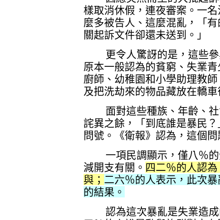
樣取消休假，連夜審案。一名
麼多被告人、這麼混亂，「有
關起訴文件卻還未送到。」
更令人驚訝的是，這些參與
原本一般認為的貧窮、失業青
廚師、幼稚園和小學助理教師
及把洗劫來的物品藏放在轎車
面對這些種族、年齡、社會
詫異之餘，「到底誰是暴民？
問號。《衛報》認為，這個問
一項民調顯示，僅八％的受
減開支有關。
四二％的人認為
與；
二六％的人表示，此次暴
的結果。
認為這次暴亂是失業造成的