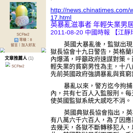
http://news.chinatimes.com
17.html
英暴亂滋事者 年輕失業男居
2011-08-20 中國時報 
SCFtw2
等級：8
英國大暴亂後，監獄出現
留言
｜
加入好友
獄長協會十九日警告，英格蘭
文章推薦人
(1)
內爆滿，呼籲政府速謀對策。
輕失業的貧窮男性為主，十八
SCFtw2
先前英國政府強調暴亂與貧窮
暴亂以來，警方迄今拘捕了
內，共有七百人入監服刑。每
使英國監獄系統大感吃不消。
英國典獄長協會指出，英格
有八萬六千六百人，為了因應
去幾天，各獄不斷轉移犯人，