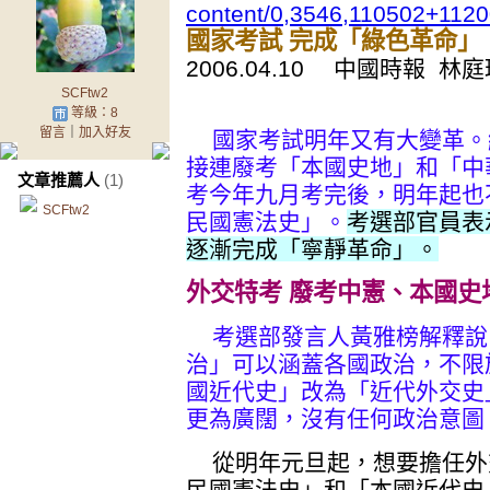
content/0,3546,110502+112
國家考試 完成「綠色革命」
2006.04.10 中國時報 林
SCFtw2
等級：8
留言
｜
加入好友
國家考試明年又有大變革。
接連廢考「本國史地」和「中
文章推薦人
(1)
考今年九月考完後，明年起也
SCFtw2
民國憲法史」。
考選部官員表
逐漸完成「寧靜革命」。
外交特考 廢考中憲、本國史
考選部發言人黃雅榜解釋說
治」可以涵蓋各國政治，不限
國近代史」改為「近代外交史
更為廣闊，沒有任何政治意圖
從明年元旦起，想要擔任外
民國憲法史」和「本國近代史