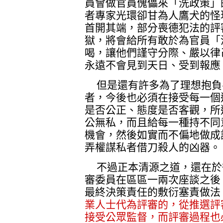
員會做官員傀儡來「洗政策」
者專家光環卻甘為人鷹犬的怪
首開其端，部分喪德犯法的評
獄，將會給所有敢於為官員「
喝，讓他們謹守分際、嚴以律
永遠不會見到天日、受到報應
但是還有許多為了理想抱負
者，今後也必須在接受每一個
是否公正、態度是否客觀，所
公無私，而且給每一種持不同
機會，然後如實而不偏地做成
弄權謀私者借刀殺人的凶器。
不過正本清源之道，還在於
審委員在區區一兩次座談之後
最終決策責任的敷衍塞責做法
業人士代為評審的，從推選評
接受公眾監督，而評審過程也