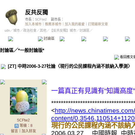
反共反獨
市長：
SCFtw2
副市長：
加入本城市
｜
推薦本城市
｜
加入我的最愛
｜
訂閱最新文章
udn
／
城市
／
政治社會
／
其他
／
【反共反獨】城市
／討論區／
本城市首頁
討論區
精華區
投票區
影像館
推
討論區
／
*一般討論版*
看回應文
[ZT] 中時2006-3-27社論〈現行的公民課程內涵不該納入學測〉
一篇真正有見識有“知識高度
**********************************
<
http://news.chinatimes.com/
content/0,3546,110514+112
SCFtw2
現行的公民課程內涵不該納
等級：8
留言
｜
加入好友
2006.03.27 中國時報 中