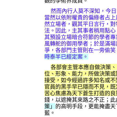
觀的學術界成員。
然而內行人莫不深知，今日
當然以依附權貴的偏綠者占上
然立場者，觀其平日言行，對
法。因此，主其事者稍用點心
其預設立場暗合符節的學者專
風轉舵的御用學者；於是滿場
爭，各部門主管則在一旁偷笑
時泰半已經定案。
各部會主管本應自做決策、
位、形象、能力，所做決策或
接受，如今經過許多知名或不
官員的黑手早已隱而不見，既
苦心焦慮為天下蒼生打造的良
錢，以遮掩其來路之不正；此
策」
的高明手段，更能掩盡天
藍。