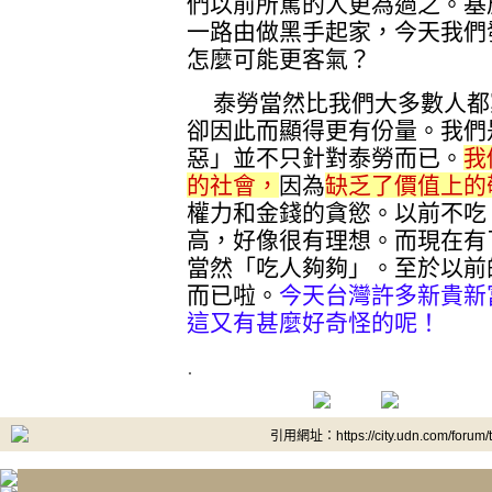
們以前所罵的人更為過之。基
一路由做黑手起家，今天我們
怎麼可能更客氣？
泰勞當然比我們大多數人都
卻因此而顯得更有份量。我們
惡」並不只針對泰勞而已。
我
的社會，
因為
缺乏了價值上的
權力和金錢的貪慾。以前不吃
高，好像很有理想。而現在有
當然「吃人夠夠」。至於以前
而已啦。
今天台灣許多新貴新
這又有甚麼好奇怪的呢！
.
引用網址：https://city.udn.com/forum