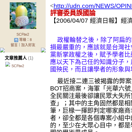
<
http://udn.com/NEWS/OPIN
評審委員誤國論
【2006/04/07 經濟日報】
SCFtw2
政權輪替之後，除了阿扁的
等級：8
留言
｜
加入好友
損最嚴重的，應該就是台灣社
黨新掌政權之後，賦予學者比
文章推薦人
(1)
應以天下為己任的知識分子，
SCFtw2
國殃民，而且讓學者的形象與
最近接二連三被揭露的弊案如
BOT招商案，海軍「光華六
全民關注最後卻讓民眾大失所
查」；其中的主角固然都是相
筆，巨椽一揮即判定哪家廠商
者，卻全都是各個專案小組中
的，至少在大眾心目中，都是