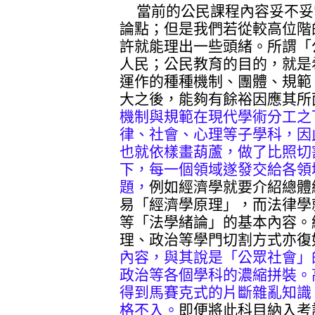
當前的公民課程內容妥不妥
論點；但是我們若從較高位階
許就能理出一些頭緒。所謂「
人民；公民教育的目的，就是
運作的種種機制、團體、規範
大之後，能夠有餘裕因應其所
機制與規範在現代學術分工之
律、社會、心理等子學科，因
也就依樣畫葫蘆，做了比照切
下，每一個領域遂發交給各領
題，
例如經濟學就要介紹總體
易「經濟學原理」，而法律學
等「法學緒論」的基本內容。
理、政治等學門切割方式亦復
內容，與其說是「公眾社會」
政治等各個學科的濃縮拼裝。
得到馬賽克式的片斷雜亂知識
格不入。
即便將此科目納入考