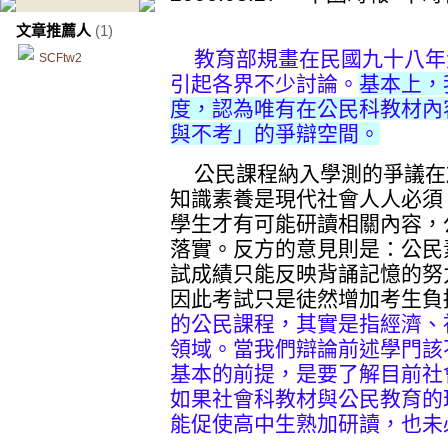
文章推薦人
(1)
教育部規畫在民國九十八年
SCFtw2
引起各界不少討論。
基本上，
度，認為唯有在公民科教材內
與不考」的爭辯空間。
公民課程納入學測的爭議在
知識素養是現代社會人人必須
學生才有可能研讀相關內容，
落實。反方的意見則是：公民
試成績只能反映背誦記憶的努
因此考試只是徒然增加考生負
的公民課程，其實是指經濟、
領域。當我們辯論前述學門該
基本的前提，是要了解目前社
如果社會科教材與公民教育的
能促使高中生熟加研讀，也未