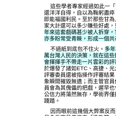
這些學者專家經過如此一「
還洋洋自得，自以為鞠躬盡瘁
即能福國利民。至於那些甘為
家大計還可以多少賺些好處，
年來這套戲碼甚少被人拆穿，
亦多盼常受青睞，形成一個共
不過紙到底包不住火。
多年
萬台灣人民的決策，就在這些
會揮揮手不帶走一片雲彩的評
於爆發了諸如ETC、高捷、
評審委員還被指操作評審結果
象瞬間摧毀無遺；而主管官員
員會為其傀儡的把戲，遲早也
公信力將蕩然無存，學術界僅
踐踏。
因而眼前這幾個大弊案反而