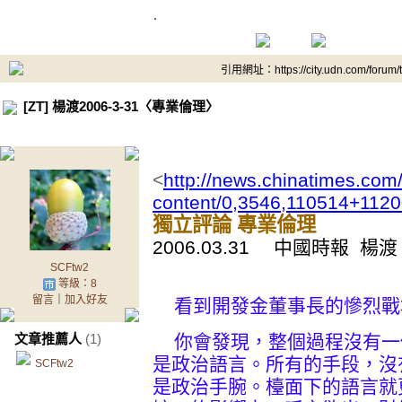
.
引用網址：https://city.udn.com/forum
[ZT] 楊渡2006-3-31〈專業倫理〉
<
http://news.chinatimes.com/
content/0,3546,110514+112
獨立評論 專業倫理
2006.03.31 中國時報 楊渡
SCFtw2
等級：8
留言
｜
加入好友
看到開發金董事長的慘烈戰
文章推薦人
(1)
你會發現，整個過程沒有一
是政治語言。所有的手段，沒
SCFtw2
是政治手腕。檯面下的語言就