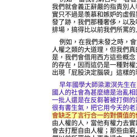
我們就會義正辭嚴的指責別人
實只不過是羡慕和嫉妒的虛假
發了跡，我們那種奢侈，以及
排場，搞得比以前我們所罵的
例如，在我們未發之時，會
人權之類的大道理，但我們真
是，我們會借用西方這些概念
的存在，因而這仍是一種對權
出現「屁股決定腦袋」這樣的
早年國學大師梁漱溟先生在
國人的社會為甚麼總是治亂相
一批人還是在反芻著被打倒的
很有書生氣，把它用今天的老
會缺乏了言行合一的對價值的
由人權的人，當他有權力去實
會去打壓自由人權；那些由窮