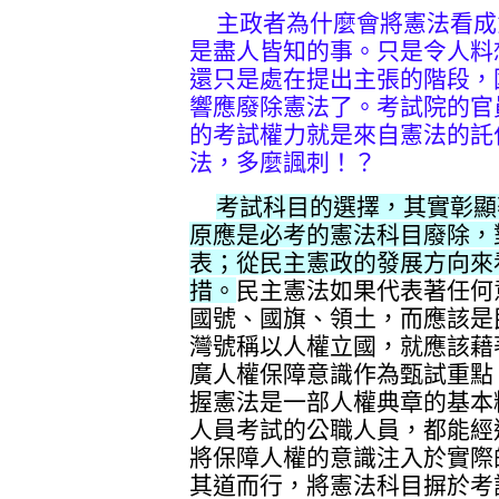
主政者為什麼會將憲法看成
是盡人皆知的事。只是令人料
還只是處在提出主張的階段，
響應廢除憲法了。考試院的官
的考試權力就是來自憲法的託
法，多麼諷刺！？
考試科目的選擇，其實彰顯
原應是必考的憲法科目廢除，
表；從民主憲政的發展方向來
措。
民主憲法如果代表著任何
國號、國旗、領土，而應該是
灣號稱以人權立國，就應該藉
廣人權保障意識作為甄試重點
握憲法是一部人權典章的基本
人員考試的公職人員，都能經
將保障人權的意識注入於實際
其道而行，將憲法科目摒於考