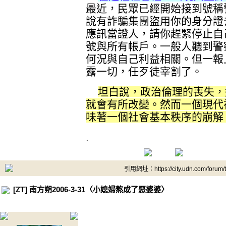
最近，民眾已經開始接到號稱
說有詐騙集團盜用你的身分證
應訊當證人，請你趕緊停止自
號與所有帳戶。一般人聽到警
何況與自己利益相關。但一報
露一切，任歹徒宰割了。
坦白說，政治倫理的喪失，
就會有所改變。然而一個現代
味著一個社會基本秩序的崩解
.
引用網址：https://city.udn.com/forum
[ZT] 南方朔2006-3-31〈小媳婦熬成了惡婆婆〉