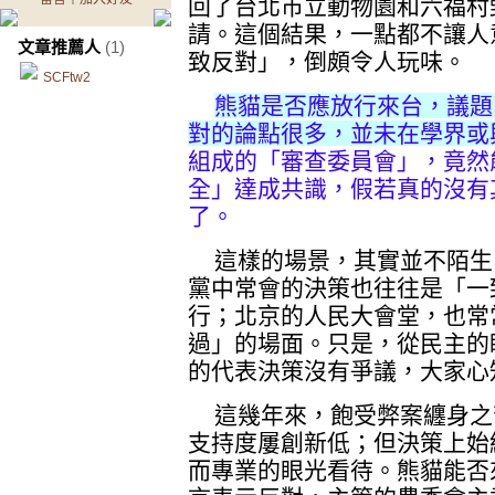
回了台北市立動物園和六福村
請。這個結果，一點都不讓人
文章推薦人
(1)
致反對」，倒頗令人玩味。
SCFtw2
熊貓是否應放行來台，議題
對的論點很多，並未在學界或
組成的「審查委員會」，竟然
全」達成共識，假若真的沒有
了。
這樣的場景，其實並不陌生
黨中常會的決策也往往是「一
行；北京的人民大會堂，也常
過」的場面。只是，從民主的
的代表決策沒有爭議，大家心
這幾年來，飽受弊案纏身之
支持度屢創新低；但決策上始
而專業的眼光看待。熊貓能否