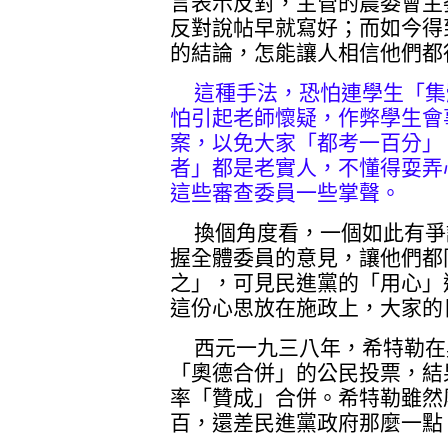
言表示反對，主管的農委會主
反對說帖早就寫好；而如今得
的結論，怎能讓人相信他們都
這種手法，恐怕連學生「集
怕引起老師懷疑，作弊學生會
案，以免大家「都考一百分」
者」都是老實人，不懂得耍弄
這些審查委員一些掌聲。
換個角度看，一個如此有爭
握全體委員的意見，讓他們都
之」，可見民進黨的「用心」
這份心思放在施政上，大家的
西元一九三八年，希特勒在
「奧德合併」的公民投票，結
率「贊成」合併。希特勒雖然
百，還差民進黨政府那麼一點