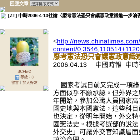
回應文章
[ZT] 中時2006-4-13社論〈廢考憲法恐只會讓憲政意識進一步淪
<
http://news.chinatimes.com/
content/0,3546,110514+112
廢考憲法恐只會讓憲政意識
2006.04.13 中國時報 中
SCFtw2
等級：8
留言
｜
加入好友
國家考試日前又完成一項綠
方面似乎不願承認。但外界之
年開始，參加公職人員國家高
國史地與本國憲法，這些科目
也決定，從明年開始，外交特
國憲法史。根據考選部的說法
外交史」可讓外交官知識層面
政治意圖。