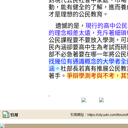
動，能有健全的了解，進而養
才是理想的公民教育。
遺憾的是，
現行的高中公民
的理念相差太遠，充斥著細瑣
公民課程要不要放入學測，可
民內涵卻要高中生為考試而研
部不必急著要在哪一年將公民
找幾位有通識概念的大學者全
涵。
杜部長若真有推展公民教
著手。
爭辯學測考與不考，其
.
引用網址：https://city.udn.com/forum