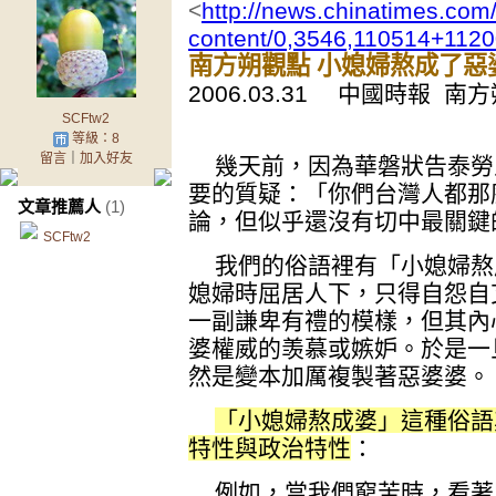
<
http://news.chinatimes.com/
content/0,3546,110514+112
南方朔觀點 小媳婦熬成了惡
2006.03.31 中國時報 南
SCFtw2
等級：8
留言
｜
加入好友
幾天前，因為華磐狀告泰勞
要的質疑：「你們台灣人都那
文章推薦人
(1)
論，但似乎還沒有切中最關鍵
SCFtw2
我們的俗語裡有「小媳婦熬
媳婦時屈居人下，只得自怨自
一副謙卑有禮的模樣，但其內
婆權威的羡慕或嫉妒。於是一
然是變本加厲複製著惡婆婆。
「小媳婦熬成婆」這種俗語
特性與政治特性
：
例如，當我們窮苦時，看著