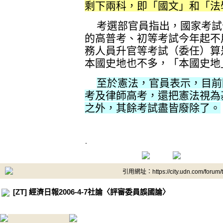
剩下兩科，即「國文」和「法
考選部官員指出，國家考試
的高普考、初等考試今年起不
務人員升官等考試（委任）算
本國史地也不多，「本國史地
至於憲法，官員表示，目前
考及律師高考，還把憲法視為
之外，其餘考試盡皆廢除了。
.
引用網址：https://city.udn.com/forum
[ZT] 經濟日報2006-4-7社論〈評審委員誤國論〉