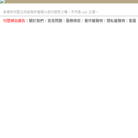
本城市刊登之內容為作者個人自行提供上傳，不代表 udn 立場。
刊登網站廣告
︱
關於我們
︱
常見問題
︱
服務條款
︱
著作權聲明
︱
隱私權聲明
︱
客服