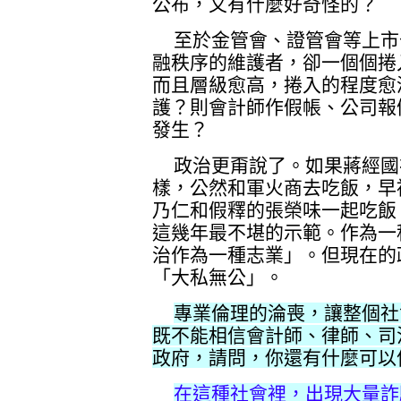
公布，又有什麼好奇怪的？
至於金管會、證管會等上市
融秩序的維護者，卻一個個捲
而且層級愈高，捲入的程度愈
護？則會計師作假帳、公司報
發生？
政治更甭說了。如果蔣經國
樣，公然和軍火商去吃飯，早
乃仁和假釋的張榮味一起吃飯
這幾年最不堪的示範。作為一
治作為一種志業」。但現在的
「大私無公」。
專業倫理的淪喪，讓整個社
既不能相信會計師、律師、司
政府，請問，你還有什麼可以
在這種社會裡，出現大量詐