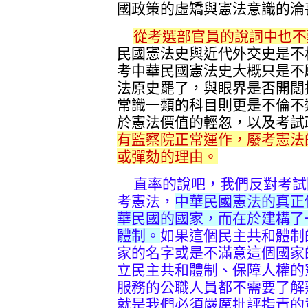
國政策的虛矯與憲法意識的淪
從考選部官員的說詞中也不
民國憲法史與近代外交史是不
考中華民國憲法史大概只是不
法原史罷了，與眼界是否開闊
常識一類的科目則更是不倫不
於憲法價值的輕忽，以及考試
有監察院正常運作，廢考憲法
或彈劾的理由。
直率的說吧，我們反對考試
考憲法，
中華民國憲法的真正
華民國的國家，而在於建構了
體制。
如果這個民主共和體制
家的名字或是不滿意這個國家
立民主共和體制、保障人權的
服務的公職人員都不需要了解
就是我們必須嚴厲批評指責的