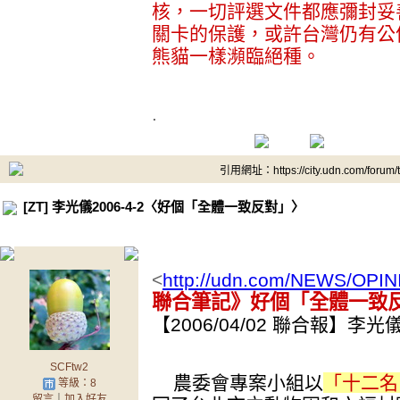
核，一切評選文件都應彌封妥
關卡的保護，或許台灣仍有公
熊貓一樣瀕臨絕種。
.
引用網址：https://city.udn.com/forum
[ZT] 李光儀2006-4-2〈好個「全體一致反對」〉
<
http://udn.com/NEWS/OPIN
聯合筆記》好個「全體一致
【2006/04/02 聯合報】李光
SCFtw2
農委會專案小組以
「十二名
等級：8
留言
｜
加入好友