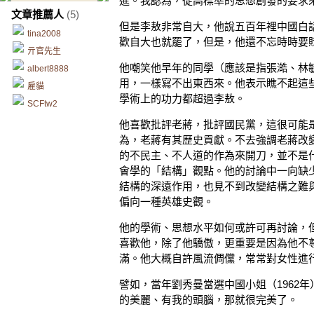
進。我認為，從高標準的思想創發的要求
文章推薦人
(5)
但是李敖非常自大，他說五百年裡中國白
tina2008
歡自大也就罷了，但是，他還不忘時時要
亓官先生
他嘲笑他早年的同學（應該是指張澔、林
albert8888
用，一樣寫不出東西來。他表示瞧不起這
雇貓
學術上的功力都超過李敖。
SCFtw2
他喜歡批評老蔣，批評國民黨，這很可能
為，老蔣有其歷史貢獻。不去強調老蔣改
的不民主、不人道的作為來開刀，並不是
會學的「結構」觀點。他的討論中一向缺
結構的深遠作用，也見不到改變結構之難
偏向一種英雄史觀。
他的學術、思想水平如何或許可再討論，
喜歡他，除了他驕傲，更重要是因為他不
滿。他大概自許風流倜儻，常常對女性進
譬如，當年劉秀曼當選中國小姐（1962
的美麗、有我的頭腦，那就很完美了。