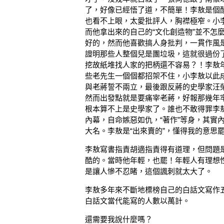
了，好像已經悟了道，不簡單！李敖是個
也看不上眼，太愛批評人，胸襟極窄。小
而他拿出來的自己的“文化創造物”並不怎
好的，然而他喜歡搞人身批判，一貫作風
證明那些人整個兒是團垃圾，這就很過份
挖故紙堆找人家的把柄還不容易？！李敖
些老先生一個個都招架不住，小李敖以此
與老蔣誓不兩立，最後跟反蔣的史學家汪
然而出發點就是要痛宰老蔣，好報那幾年
根本算不上是史學家了。誰也不敢得罪李
內幕，自命嫉惡如仇，“著作”等身，其實
大名。李敖是“出來賣的”，懂得我的意思
李敖寫書指責胡適指責得有道理，但問題
酷的。當時他年輕，也罷！年輕人有理想
是讓人慘不忍睹，這個諷刺就太大了。
李敖多年來不斷地標榜自己的白話文寫作
白話文當代能寫的人數以萬計。
還需要我說什麼嗎？