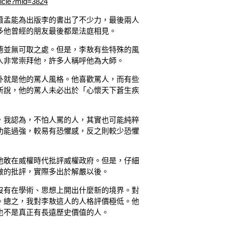
ticle?mid=3824
蕭孟能為出版李的書出了不少力，最後兩人
多他曾經的朋友最後都是法庭相見。
德並無可取之處。但是，李敖有些特殊的風
人非常崇拜他，許多人稱呼他為大師。
外就是他的罵人風格。他喜歡罵人，而有些
所說，他的罵人未必出於「心懷天下蒼生疾
，我認為，不怕人罵的人，其實也可能純粹
功能過強，較易有恐懼感，反之則較少恐懼
他敢在威權時代批評威權政府。但是，仔細
做的批評，實際多出於解嚴以後。
沒有在學術、思想上開出什麼新的境界。對
。總之，我對李敖這人的人格評價極低。他
也不是真正有長遠歷史價值的人。