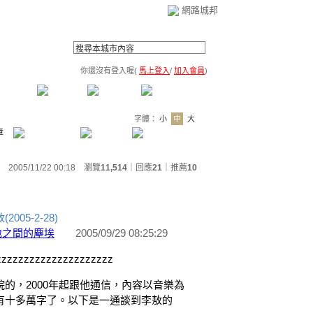
網路城邦
你還沒有登入喔(
馬上登入
/
加入會員
)
薦連結
公告區
訪客簿
市政中心
(0)
字體：
小
中
大
章
2005/11/22 00:18 瀏覽
11,514
｜回應
21
｜
推薦
10
05-2-28)
地之間的塵埃
2005/09/29 08:25:29
zzzzzzzzzzzzzzzzzzzzz
的，2000年起跟他通信，內容以音樂為
有十多萬字了。以下是一通談到李敖的