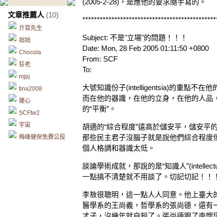
(2005-2-28)，是應他的要求隨手寫的。
文章推薦人
(10)
**********************************************
亓官先生
Subject: 不是"立場"的問題！！！
拙拙
Date: Mon, 28 Feb 2005 01:11:50 +0800
Chocola
From: SCF
狂老
To:
mjpj
大號知識份子(intelligentsia)的重
tina2008
而在他的器識，在他的立身，在他的人品
蓮心
的“平衡”。
SCFtw2
宇宙
胡適的“綜合程度”遠高於儲安平，儲安平的
那些民主君子沒腦子就是說他們綜合程度
梅峰健保免費公投
個人格調和器識太低。
談論學術成就，那說的是“知識人”(intellectual
一點搞不清楚就不用談了。切記切記！！
李敖很聰明，這一點人人同意。他上臺大
醫學系的王尚義，哲學系的張尚德，還有
才子，沒幾年就自殺了。張尚德跟了南懷瑾