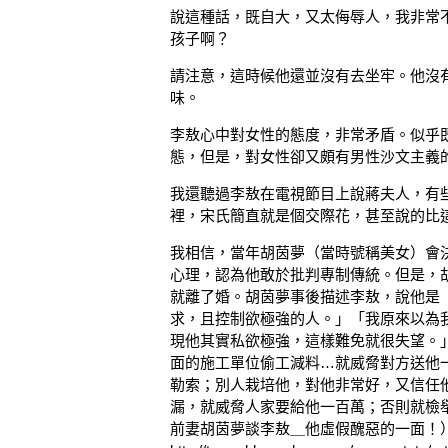
說這種話，既自大，又太侮辱人，我非常
孩子啊？
請注意，這時候他還並沒有去坐牢。他沒
味。
李敖心中對女性的態度，非常矛盾。似乎
態，但是，對女性卻又頗有男性沙文主義
我還聽過李敖在電視節目上說蔣夫人，有
裡，宋氏簡直就是個交際花，甚至說的比
我相信，當年胡茵夢（當時號稱美女）會
心理，認為他敢於批判專制傳統。但是，
就離了婚。胡茵夢事後描述李敖，說他是
求，且控制欲極強的人。」「我原來以為
現他其實私欲極強，這樣難免就很失望。
面的施工單位偷工減料…就威脅對方送他
勒索；別人栽培他，對他非常好，又信任
漏，就威脅人家要給他一百萬；否則就檢
前妻胡茵夢談李敖＿他虛假醜惡的一面！