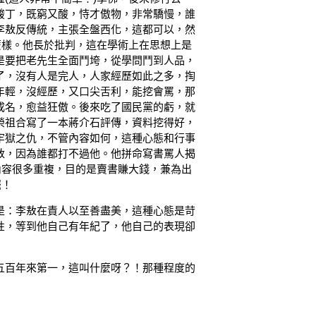
酸丁，既窮又酸，恃才傲物，非常驕慢，誰
李敖反傳統，主張全盤西化，這都可以，然
麼樣。他長於批判，這在學術上在思想上是
是要把老先生全面鬥垮，從學問鬥到人品，
了，沒有人是完人，人家經歷如此之多，掏
年輕，沒經歷，又口尖舌利，能挖會罵，那
成名，愈益狂傲。後來吃了國民黨的虧，就
榮祖合寫了一本蔣介石評傳，資料挖得好，
牢獄之仇，不管內容如何，這種心態和行事
敖，因為誰都打不過他。他拼命寫書罵人揭
內容很多重複，目的是賣書賺大錢，兼為出
罷！
是：李敖在責人以至善盡美，這種心態是苛
性，等到他自己有年紀了，他自己的表現卻
五百年來第一，這叫什麼呀？！那種程度的