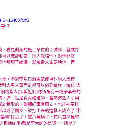
cleID=1548979#5
鋒乎？
鏡，看見對面的施工單位偷工減料…就威脅
都可以敲詐勒索；別人栽培他，對他非常
果他發現了紕漏，就威脅人家要給他一百
本書，不過李敖與蕭孟能那場糾紛人盡皆
敖對大恩人蕭孟能都可以做到這樣，這位"大
~~ 網路紫人(深藍近紅)隊伍裡有一窩子李敖的
高，這一點是真真確確的，當然這些人引用
於我形的，聯網紅軍有兩支，YST神童打
所以成了兩支，被打出去的這批人成立了"中
國論壇"打走了，蛇爪氣極了，蛇爪當然氣得
少包括蛇爪)都是李大師的信徒~~~所以丫