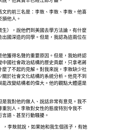
來說，他其實早已經江郎才盡。
話文的前三名是：李敖、李敖、李敖。他喜
貶損他人。
毓生），說他們到美國去學方法論，有什麼
些出國深造的同學。但是，我認為這兩位在
是他獲得名聲的重要原因。但是，我始終認
變中國社會政治結構的歷史貢獻，只拿老蔣
什麼了不起的見解。對我來說，李敖缺少社
少關於社會文化結構的系統分析。他見不到
與能改變結構者的偉大。他的觀點大體還是
但是我對他的做人、說話非常有意見。我不
尊重別人。李敖對女性的態度特別令我不
行言語、甚至行動騷擾。
年），李敖就說，如果她和我生個孩子，有她