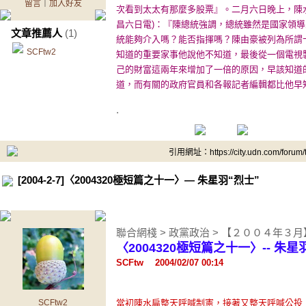
留言
｜
加入好友
次看到太太有那麼多股票』。二月六日晚上，陳
昌六日電)：『陳總統強調，總統雖然是國家領
文章推薦人
(1)
統能夠介入嗎？能否指揮嗎？陳由豪被列為所謂十
SCFtw2
知道的重要家事他說他不知道，最後從一個電視
己的財富這兩年來增加了一倍的原因，早該知道
道，而有關的政府官員和各報記者編輯都比他早知
.
引用網址：https://city.udn.com/forum
[2004-2-7]〈2004320極短篇之十一〉— 朱星羽“烈士”
聯合網棧 > 政黨政治 > 【２００４年３
〈2004320極短篇之十一〉-- 朱星
SCFtw 2004/02/07 00:14
SCFtw2
當初陳水扁整天呼喊制憲，接著又整天呼喊公投