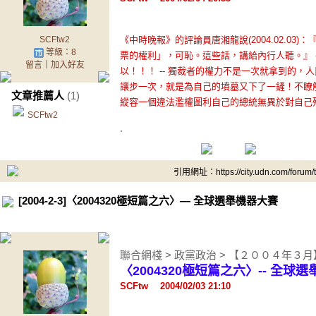
SCFtw2
《中時晚報》的評論員唐湘龍說(2004.02.0
等級：8
票的權利」，可恥。這些話，講給內行人聽。』 --
留言
｜
加入好友
以！！！ -- 獨裁者的權力不是一次就拿到的
讓步一次，就是為自己的墳墓又下了一鏟！不瞭
文章推薦人
(1)
縱容一個違法濫權圖利自己的總統無異於對自己
SCFtw2
.
引用網址：https://city.udn.com/forum
[2004-2-3]〈2004320極短篇之六〉— 全球選舉機器大賽
聯合網棧 > 政黨政治 > 【２００４年３
〈2004320極短篇之六〉-- 全球
SCFtw 2004/02/03 21:10