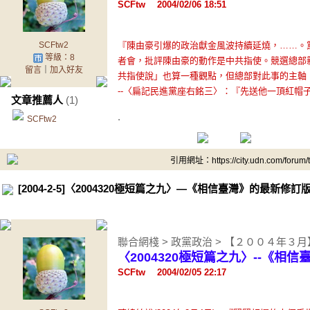
SCFtw 2004/02/06 18:51
SCFtw2
『陳由豪引爆的政治獻金風波持續延燒，……。
等級：8
者會，批評陳由豪的動作是中共指使。競選總部
留言
｜
加入好友
共指使說」也算一種觀點，但總部對此事的主軸，仍放
--〈扁記民進黨座右銘三〉：『先送他一頂紅帽
文章推薦人
(1)
.
SCFtw2
引用網址：https://city.udn.com/forum
[2004-2-5]〈2004320極短篇之九〉—《相信臺灣》的最新修訂
聯合網棧 > 政黨政治 > 【２００４年３
〈2004320極短篇之九〉--《相
SCFtw 2004/02/05 22:17