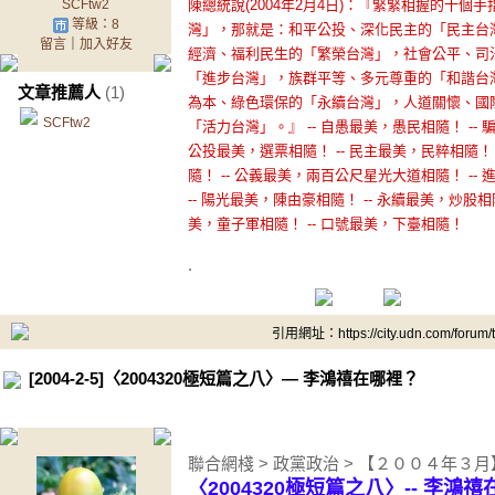
SCFtw2
陳總統說(2004年2月4日)：『緊緊相握的十
等級：8
灣」，那就是：和平公投、深化民主的「民主台
留言
｜
加入好友
經濟、福利民生的「繁榮台灣」，社會公平、司
「進步台灣」，族群平等、多元尊重的「和諧台
文章推薦人
(1)
為本、綠色環保的「永續台灣」，人道關懷、國
SCFtw2
「活力台灣」。』 -- 自愚最美，愚民相隨！ -- 
公投最美，選票相隨！ -- 民主最美，民粹相隨！ 
隨！ -- 公義最美，兩百公尺星光大道相隨！ --
-- 陽光最美，陳由豪相隨！ -- 永續最美，炒股相
美，童子軍相隨！ -- 口號最美，下臺相隨！
.
引用網址：https://city.udn.com/forum
[2004-2-5]〈2004320極短篇之八〉— 李鴻禧在哪裡？
聯合網棧 > 政黨政治 > 【２００４年３
〈2004320極短篇之八〉-- 李鴻