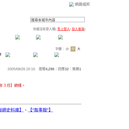
網路城邦
你還沒有登入喔(
馬上登入
/
加入會員
)
薦連結
公告區
訪客簿
市政中心
(0)
字體：
小
中
大
章
2005/08/26 20:10 瀏覽
4,296
｜回應
32
｜
推薦
1
４年３月】網棧。
聯網史料庫】
、
【*每事報*】