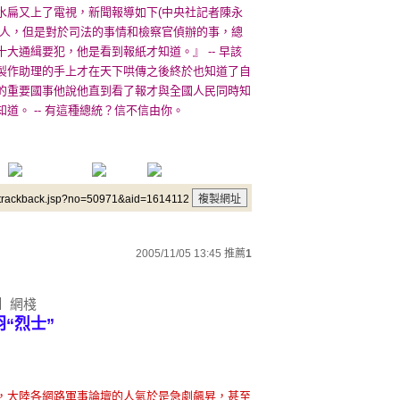
水扁又上了電視，新聞報導如下(中央社記者陳永
導人，但是對於司法的事情和檢察官偵辦的事，總
大通緝要犯，他是看到報紙才知道。』 -- 早該
製作助理的手上才在天下哄傳之後終於也知道了自
的重要國事他說他直到看了報才與全國人民同時知
道。 -- 有這種總統？信不信由你。
/trackback.jsp?no=50971&aid=1614112
2005/11/05 13:45
推薦
1
月】網棧
羽“烈士”
，大陸各網路軍事論壇的人氣於是急劇飆昇，甚至