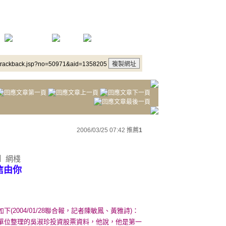
/trackback.jsp?no=50971&aid=1358205
2006/03/25 07:42
推薦
1
月】網棧
不信由你
2004/01/28聯合報，記者陳敏鳳、黃雅詩)：
單位整理的吳淑珍投資股票資料，他說，他是第一