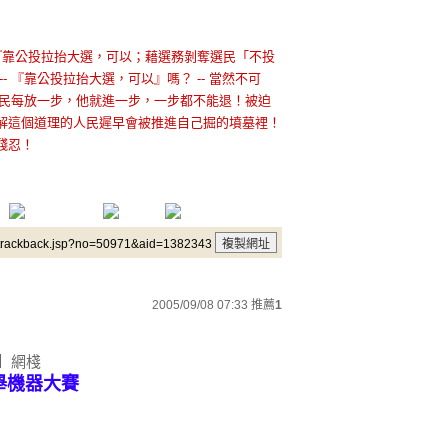
3)：『靠公投拉抬大選，可以；藉選務剝奪選民「不投
 『靠公投拉抬大選，可以』嗎？ -- 當然不可
，人民每放一步，他就進一步，一步都不能退！被迫
解這個道理的人民遲早會被推進自己掘的墳墓裡！
殘忍！
/trackback.jsp?no=50971&aid=1382343
2005/09/08 07:33
推薦
1
月】網棧
選舉機器大賽