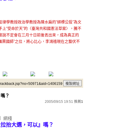
律學教授政治學教授為陳水扁的“綁標公投”為文
上“受命於天”的〈臺灣共和國憲法草案〉，騰不
案說不定會在三月十日前後丟出來，成為真正的
“騙票國師”之位，將心比心，李鴻禧現在之蟄伏不
/trackback.jsp?no=50971&aid=1406159
』嗎？
2005/09/15 19:51
推薦
1
月】網棧
公投拉抬大選，可以』嗎？