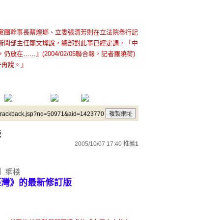
黨團幹事長蔡煌瑯、立委張清芳則在立法院舉行記
新聞部主任鄭文燦說，總部對此事已經定調，「中
在……』(2004/02/05聯合報，記者羅曉荷)
子再說。』
/trackback.jsp?no=50971&aid=1423770
版
2005/10/07 17:40
推薦
1
月】網棧
信臺灣》的最新修訂版