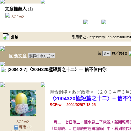
文章推薦人
(1)
SCFtw2
引用網址：https://city.udn.com/forum
第
頁／共4頁
回應文章
[2004-2-7]〈2004320極短篇之十二〉— 信不信由你
聯合網棧 > 政黨政治 > 【２００４年３
〈2004320極短篇之十二〉-- 信
SCFtw 2004/02/07 18:25
SCFtw2
一月二十七日晚上，陳水扁上了電視，新聞報導如下(
等級：8
『陳總統……在總統財經論壇節目中，看到製作