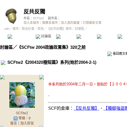
反共反獨
市長：
SCFtw2
副市長：
加入本城市
｜
推薦本城市
｜
加入我的最愛
｜
訂閱最新文章
udn
／
城市
／
政治社會
／
其他
／
【反共反獨】城市
／討論區／
本城市首頁
討論區
精華區
投票區
影像館
推
討論區
／
《SCFtw 2004政論政罵集》320之前
看回應文
SCFtw2《2004320極短篇》系列(始於2004-2-1)
本系列始於2004年二月一日。皆貼於【２００
.
SCF的倉庫：
【反共反獨】
、
【獨腳強盜
SCFtw2
等級：8
留言
｜
加入好友