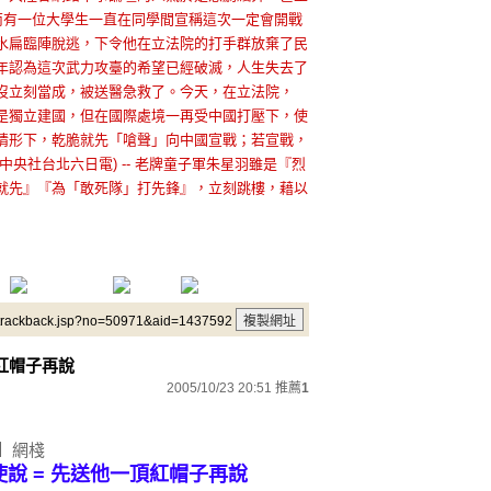
南有一位大學生一直在同學間宣稱這次一定會開戰
水扁臨陣脫逃，下令他在立法院的打手群放棄了民
年認為這次武力攻臺的希望已經破滅，人生失去了
沒立刻當成，被送醫急救了。今天，在立法院，
是獨立建國，但在國際處境一再受中國打壓下，使
情形下，乾脆就先「嗆聲」向中國宣戰；若宣戰，
央社台北六日電) -- 老牌童子軍朱星羽雖是『烈
就先』『為「敢死隊」打先鋒』，立刻跳樓，藉以
/trackback.jsp?no=50971&aid=1437592
一頂紅帽子再說
2005/10/23 20:51
推薦
1
月】網棧
指使說 = 先送他一頂紅帽子再說