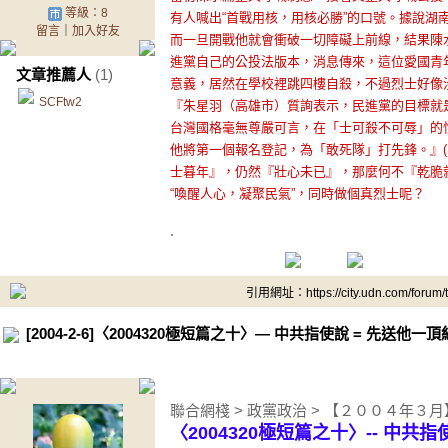
等級：8
有人喊出“首戰用核，用核必勝”的口號。據說湖
留言
｜
加入好友
而一旦開戰他就會衝破一切障礙上前線，結果陳
進黨自己的公投法版本，消息傳來，這位愛國青
文章推薦人
(1)
意義，居然在學校裡跳四樓自殺，不過烈士好像
SCFtw2
『朱星羽（高雄市）質詢表示，民進黨的目標就
台灣國格毫無尊嚴可言，在「士可殺不可辱」的
他將第一個報名登記，為「敢死隊」打先鋒。』(中
士暮年』，仍然『壯心未已』，那麼何不『乾脆
“喚醒人心，凝聚民氣”，同時做個真烈士呢？
.
引用網址：https://city.udn.com/forum
[2004-2-6]〈2004320極短篇之十〉— 中共指使說 = 先送他
聯合網棧 > 政黨政治 > 【２００４年３
〈2004320極短篇之十〉-- 中共