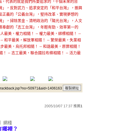
個手指，代表的就是我們所要追求的「十個未來的台
灣」，反對武力、追求安定的「和平台灣」，振興
法正義的「公義台灣」，堅持改革、實現夢想的
灣」，掃除黑金、清明政治的「陽光台灣」，人文
際奉獻的「志工台灣」，年輕有勁、效率第一的
騙人最美，權力相隨！ -- 權力最美，綁標相隨！ --
-- 和平最美，解放軍相隨！ -- 繁榮最美，失業相
 進步最美，烏托邦相隨！ -- 和諧最美，原罪相隨！
隨！ -- 志工最美，聯合國拉布條相隨！ -- 活力最
/trackback.jsp?no=50971&aid=1406163
2005/10/07 17:37
推薦
1
月】網棧
禧在哪裡？