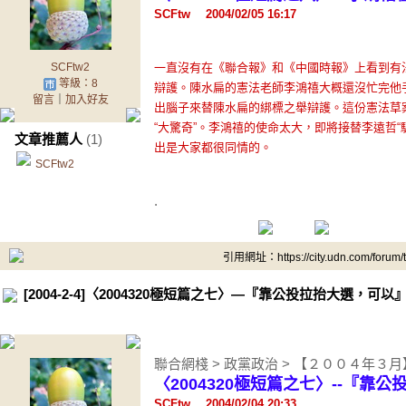
SCFtw 2004/02/05 16:17
SCFtw2
一直沒有在《聯合報》和《中國時報》上看到有法
等級：8
辯護。陳水扁的憲法老師李鴻禧大概還沒忙完他手
留言
｜
加入好友
出腦子來替陳水扁的綁標之舉辯護。這份憲法草
“大驚奇”。李鴻禧的使命太大，即將接替李遠哲
文章推薦人
(1)
出是大家都很同情的。
SCFtw2
.
引用網址：https://city.udn.com/forum
[2004-2-4]〈2004320極短篇之七〉—『靠公投拉抬大選，可以
聯合網棧 > 政黨政治 > 【２００４年３
〈2004320極短篇之七〉--『靠
SCFtw 2004/02/04 20:33