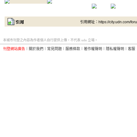
引用網址：https://city.udn.com/for
本城市刊登之內容為作者個人自行提供上傳，不代表 udn 立場。
刊登網站廣告
︱
關於我們
︱
常見問題
︱
服務條款
︱
著作權聲明
︱
隱私權聲明
︱
客服