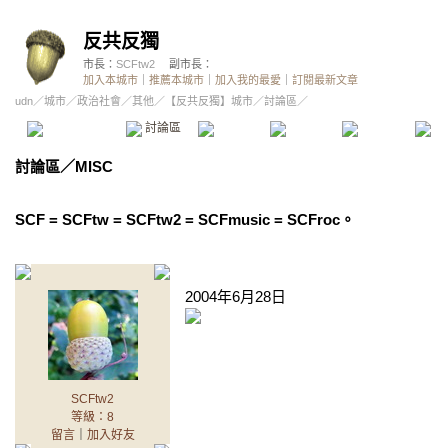
反共反獨
市長：
SCFtw2
副市長：
加入本城市
｜
推薦本城市
｜
加入我的最愛
｜
訂閱最新文章
udn
／
城市
／
政治社會
／
其他
／
【反共反獨】城市
／討論區／
本城市首頁
討論區
精華區
投票區
影像館
推
討論區
／
MISC
SCF = SCFtw = SCFtw2 = SCFmusic = SCFroc。
2004年6月28日
SCFtw2
等級：8
留言
｜
加入好友