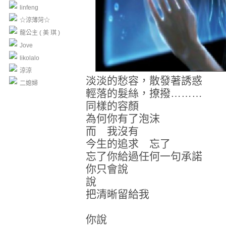
linfeng
☆涼薄菏☆
龍公主 ( 美 琪 )
Jove
likolalo
涼涼
淡淡的愁容，散發著誘惑
二媳婦
輕落的髮絲，撩撥………
同樣的容顏
為何你有了泡沫
而 我沒有
今生的追求 忘了
忘了你給過任何一句承諾
你只會說
說
把清晰留給我
你說