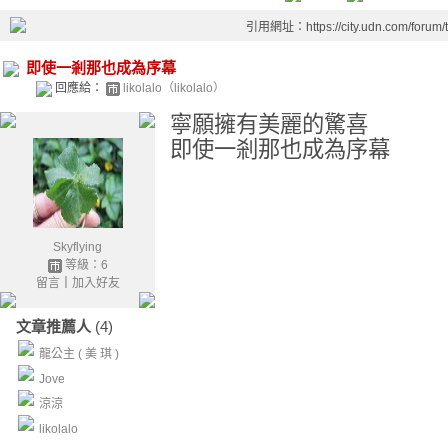
引用網址：https://city.udn.com/forum
即使一剎那也成為序幕
回應給：
likolalo（likolalo）
寧願擁有美麗的驚喜
即使一剎那也成為序幕
Skyflying
等級：6
留言
｜
加入好友
文章推薦人
(4)
龍公主 ( 美 琪 )
Jove
涼涼
likolalo