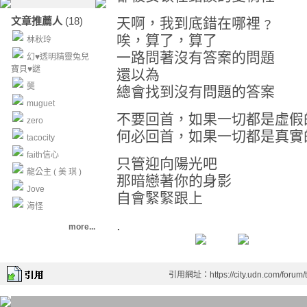
文章推薦人
(18)
天啊，我到底錯在哪裡﹖
唉，算了，算了
林秋玲
一路問著沒有答案的問題
幻♥透明精靈兔兒
寶貝♥謎
還以為
龑
總會找到沒有問題的答案
muguet
不要回首，如果一切都是虛假
zero
何必回首，如果一切都是真實
tacocity
faith信心
只管迎向陽光吧
龍公主 ( 美 琪 )
那暗戀著你的身影
Jove
自會緊緊跟上
海怪
.
more...
引用網址：https://city.udn.com/forum