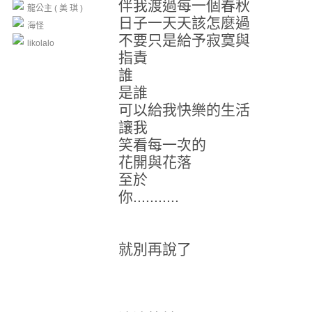
伴我渡過每一個春秋
龍公主 ( 美 琪 )
日子一天天該怎麼過
海怪
不要只是給予寂寞與
likolalo
指責
誰
是誰
可以給我快樂的生活
讓我
笑看每一次的
花開與花落
至於
你...........
就別再說了