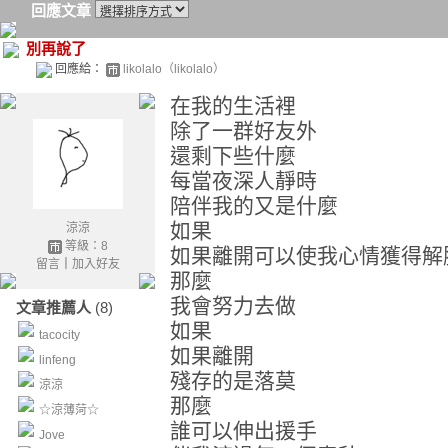
回應文章
別再說了
回應給：
likolalo（likolalo）
在我的生活裡
除了一群好友外
還剩下些什麼
每當夜深人靜時
陪伴我的又是什麼
如果
涼涼
等級：8
如果離開可以使我心情獲得解
留言
｜
加入好友
那麼
我會努力去做
文章推薦人
(8)
如果
tacocity
如果離開
linfeng
殘存的是落莫
涼涼
那麼
☆涼薄菏☆
誰可以伸出援手
Jove