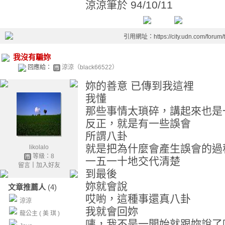
涼涼筆於 94/10/11
引用網址：https://city.udn.com/forum
我沒有騙妳
回應給：
涼涼（black66522）
妳的善意 已傳到我這裡
我懂
那些事情太瑣碎，講起來也是
反正，就是有一些誤會
所謂八卦
就是把為什麼會產生誤會的過
likolalo
等級：8
一五一十地交代清楚
留言
｜
加入好友
到最後
妳就會說
文章推薦人
(4)
哎喲，這種事還真八卦
涼涼
我就會回妳
龍公主 ( 美 琪 )
咦，我不是一開始就跟妳說了