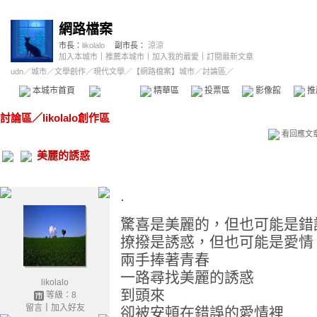
網路檔案
市長：
likolalo
副市長：
涼涼
加入本城市
｜
推薦本城市
｜
加入我的最愛
｜
訂閱最新文章
udn
／
城市
／
文學創作
／
現代文學
／
【網路檔案】城市
／討論區／
本城市首頁
討論區
精華區
投票區
影像館
推
討論區
／
likolalo創作區
看回應文
美麗的誘惑
.
驚喜是美麗的，但也可能是錯
撩撥是誘惑，但也可能是愛情
兩手捧著青春
一路尋找美麗的誘惑
likolalo
到頭來
等級：8
留言
｜
加入好友
卻被安頓在錯誤的愛情裡