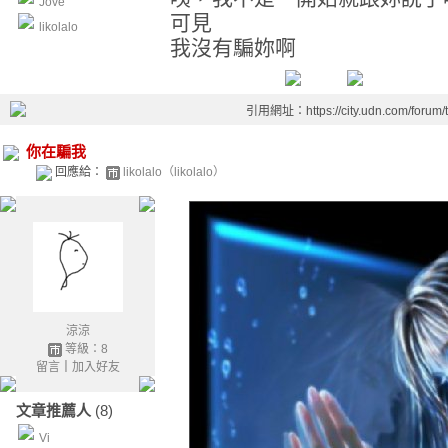
Jove
可見
likolalo
我沒有騙妳啊
引用網址：https://city.udn.com/forum
你在騙我
回應給：
likolalo（likolalo）
涼涼
等級：8
留言
｜
加入好友
文章推薦人
(8)
Vi