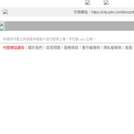
引用網址：https://city.udn.com/forum
本城市刊登之內容為作者個人自行提供上傳，不代表 udn 立場。
刊登網站廣告
︱
關於我們
︱
常見問題
︱
服務條款
︱
著作權聲明
︱
隱私權聲明
︱
客服