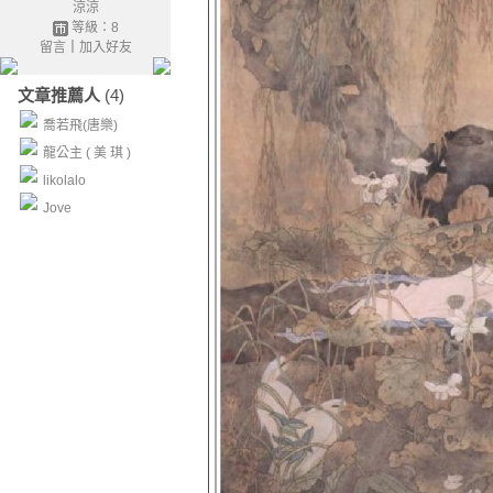
涼涼
等級：8
留言
｜
加入好友
文章推薦人
(4)
喬若飛(唐樂)
龍公主 ( 美 琪 )
likolalo
Jove