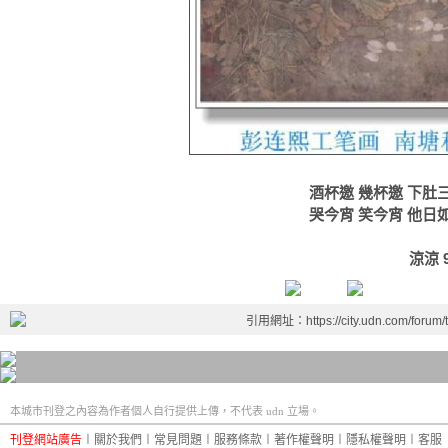
酒杯邀 幾杯邀 下肚
哭今宵 笑今宵 他日
涼涼 9
引用網址：https://city.udn.com/forum
本城市刊登之內容為作者個人自行提供上傳，不代表 udn 立場。
刊登網站廣告
︱
關於我們
︱
常見問題
︱
服務條款
︱
著作權聲明
︱
隱私權聲明
︱
客服