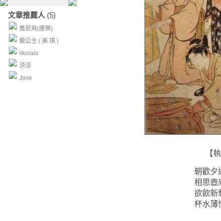
文章推薦人
(5)
喬若飛(唐樂)
龍公主 ( 美 琪 )
likolalo
涼涼
Jove
【執
朝歡夕
相思壺
欲飲新
杯水薄