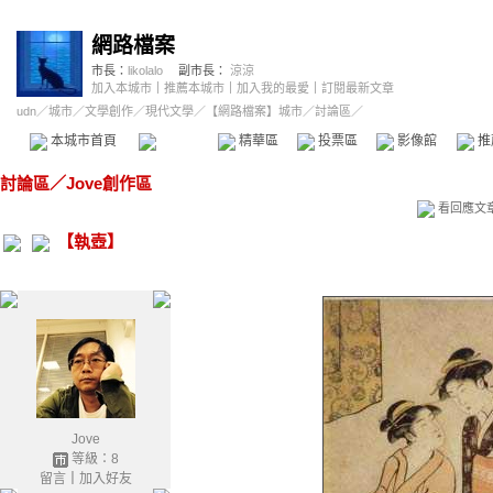
網路檔案
市長：
likolalo
副市長：
涼涼
加入本城市
｜
推薦本城市
｜
加入我的最愛
｜
訂閱最新文章
udn
／
城市
／
文學創作
／
現代文學
／
【網路檔案】城市
／討論區／
本城市首頁
討論區
精華區
投票區
影像館
推
討論區
／
Jove創作區
看回應文
【執壺】
Jove
等級：8
留言
｜
加入好友