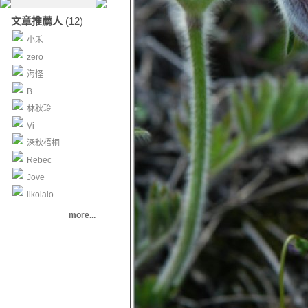
文章推薦人
(12)
小禾
zero
海怪
B
林秋玲
Vi
深秋梧桐
Rebec
Jove
likolalo
more...