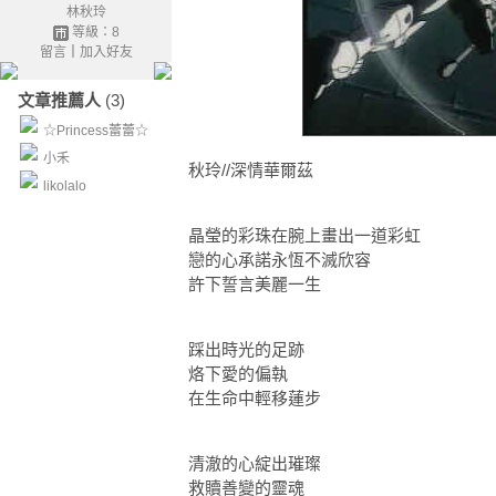
林秋玲
等級：8
留言
｜
加入好友
文章推薦人
(3)
☆Princess蕾蕾☆
小禾
秋玲//深情華爾茲
likolalo
晶瑩的彩珠在腕上畫出一道彩虹
戀的心承諾永恆不滅欣容
許下誓言美麗一生
踩出時光的足跡
烙下愛的偏執
在生命中輕移蓮步
清澈的心綻出璀璨
救贖善變的靈魂