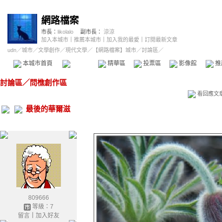
網路檔案
市長：
likolalo
副市長：
涼涼
加入本城市
｜
推薦本城市
｜
加入我的最愛
｜
訂閱最新文章
udn
／
城市
／
文學創作
／
現代文學
／
【網路檔案】城市
／討論區／
本城市首頁
討論區
精華區
投票區
影像館
推
討論區
／
問樵創作區
看回應文
最後的華爾滋
809666
等級：7
留言
｜
加入好友