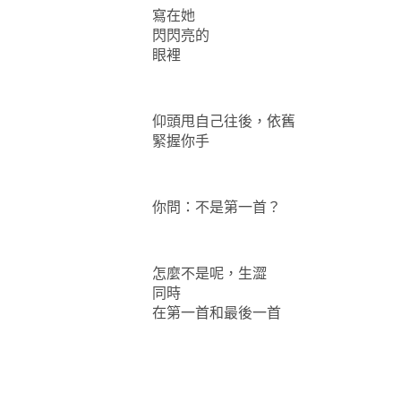
寫在她
閃閃亮的
眼裡
仰頭甩自己往後，依舊
緊握你手
你問：不是第一首？
怎麼不是呢，生澀
同時
在第一首和最後一首