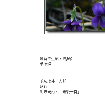
她舞步生澀，緊握你
手魂繞
毛玻璃外，人影
貼近
毛玻璃內，「最後一首」