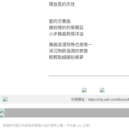
釋放真的天性
愛的交響曲
繽紛唯妙的華爾茲
小步舞曲熱情洋溢
舞曲浪漫特殊也是唯一
深沉陶醉溫潤的表徵
輕輕點綴繽紛美夢
引用網址：https://city.udn.com/forum
本城市刊登之內容為作者個人自行提供上傳，不代表 udn 立場。