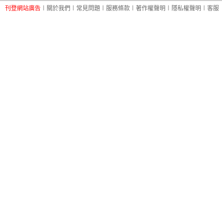
刊登網站廣告
︱
關於我們
︱
常見問題
︱
服務條款
︱
著作權聲明
︱
隱私權聲明
︱
客服