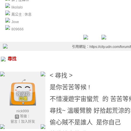
獅子座森林
likolalo
鳳公主 : 休息
Jove
809666
引用網址：https://city.udn.com/forum
尋找
< 尋找 >
是你苦苦等候 !
不惜漫遊宇宙蠻荒 的 苦苦等候
尋找~ 溫暖臂膀 好拾起荒涼
nick999
等級：
偷心賊不是誰人 是你自己
留言
｜
加入好友