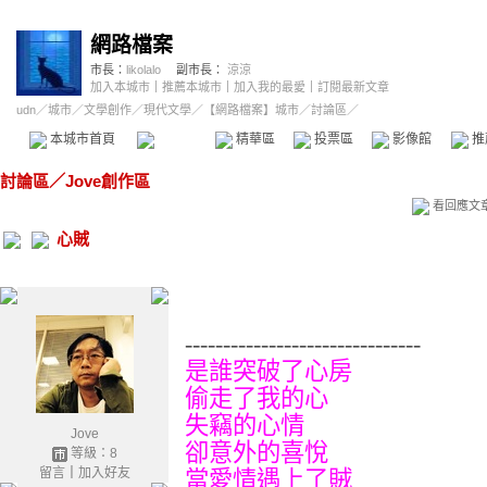
網路檔案
市長：
likolalo
副市長：
涼涼
加入本城市
｜
推薦本城市
｜
加入我的最愛
｜
訂閱最新文章
udn
／
城市
／
文學創作
／
現代文學
／
【網路檔案】城市
／討論區／
本城市首頁
討論區
精華區
投票區
影像館
推
討論區
／
Jove創作區
看回應文
心賊
-------------------------------
是誰突破了心房
偷走了我的心
失竊的心情
Jove
卻意外的喜悅
等級：8
留言
｜
加入好友
當愛情遇上了賊