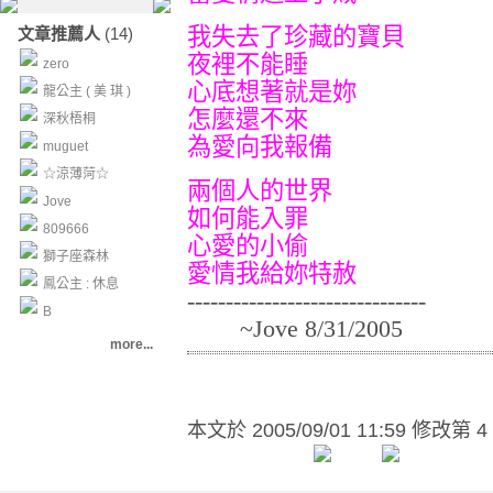
我失去了珍藏的寶貝
文章推薦人
(14)
夜裡不能睡
zero
心底想著就是妳
龍公主 ( 美 琪 )
怎麼還不來
深秋梧桐
為愛向我報備
muguet
☆涼薄菏☆
兩個人的世界
Jove
如何能入罪
809666
心愛的小偷
獅子座森林
愛情我給妳特赦
鳳公主 : 休息
-------------------------------
B
~Jove 8/31/2005
more...
本文於
2005/09/01 11:59 修改第 4