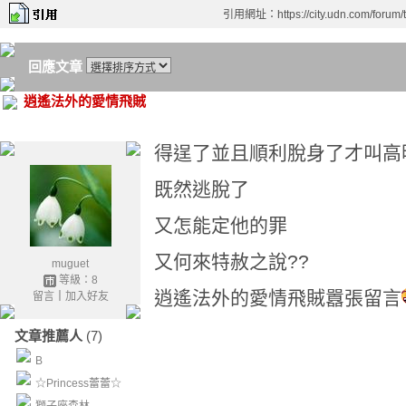
引用網址：https://city.udn.com/forum
回應文章
逍遙法外的愛情飛賊
得逞了並且順利脫身了才叫高
既然逃脫了
又怎能定他的罪
又何來特赦之說??
muguet
等級：8
逍遙法外的愛情飛賊囂張留言
留言
｜
加入好友
文章推薦人
(7)
B
☆Princess蕾蕾☆