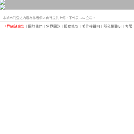
本城市刊登之內容為作者個人自行提供上傳，不代表 udn 立場。
刊登網站廣告
︱
關於我們
︱
常見問題
︱
服務條款
︱
著作權聲明
︱
隱私權聲明
︱
客服