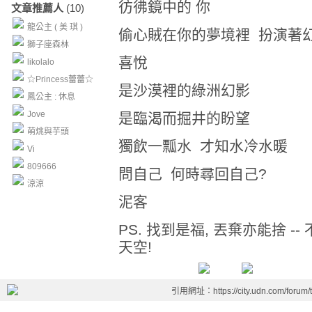
彷彿鏡中的 你
文章推薦人
(10)
龍公主 ( 美 琪 )
偷心賊在你的夢境裡 扮演著
獅子座森林
喜悅
likolalo
☆Princess蕾蕾☆
是沙漠裡的綠洲幻影
鳳公主 : 休息
Jove
是臨渴而掘井的盼望
萌烑與芋頭
獨飲一瓢水 才知水冷水暖
Vi
809666
問自己 何時尋回自己?
涼涼
泥客
PS. 找到是福, 丟棄亦能捨 -
天空!
引用網址：https://city.udn.com/forum