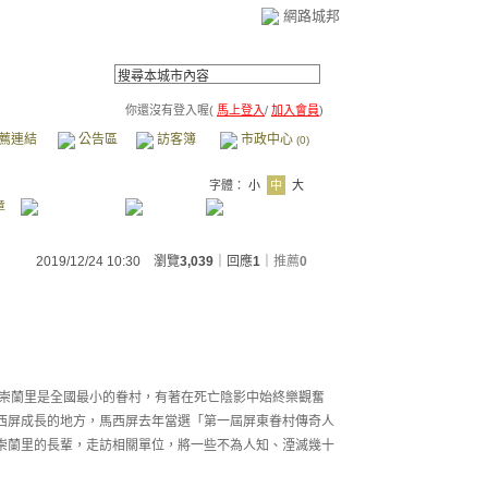
網路城邦
你還沒有登入喔(
馬上登入
/
加入會員
)
薦連結
公告區
訪客簿
市政中心
(0)
字體：
小
中
大
章
2019/12/24 10:30 瀏覽
3,039
｜回應
1
｜
推薦
0
，崇蘭里是全國最小的眷村，有著在死亡陰影中始終樂觀奮
西屏成長的地方，馬西屏去年當選「第一屆屏東眷村傳奇人
崇蘭里的長輩，走訪
相關單位，將一些不為人知、湮滅幾十