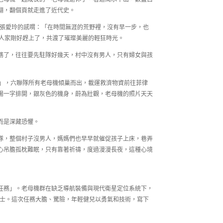
翻，翻個頁就走進了近代史。
到張愛玲的感喟：「在時間無涯的荒野裡，沒有早一步，也
戶人家剛好趕上了，共渡了璀璨美麗的輕狂時光。
務了，往往要先駐隊好幾天，村中沒有男人，只有婦女與孩
習」，六聯隊所有老母機傾巢而出，載運救濟物資前往菲律
場一字排開，銀灰色的機身，蔚為壯觀，老母機的照片天天
而是深藏恐懼。
隊，整個村子沒男人，媽媽們也早早就催促孩子上床，巷弄
心吊膽孤枕難眠，只有靠著祈禱，度過漫漫長夜，這種心境
任務」。老母機群在缺乏導航裝備與現代衛星定位系統下，
義士。這次任務大膽、驚險，年輕健兒以勇氣和技術，寫下