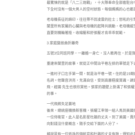
最驚悚的就是「八二三炮戰」，十大隊奉命全部進駐台
下全村沒有一個大男人的空村狀態，每個媽媽的心也都
老母機長征的蹄印，往往帶不回凌雲的壯士；怒吼的引
蘭里所有家屬的心臟與老母機的起降共跳動，老母機縱
直要到機輪著陸，收縮壓和舒張壓才肯乖乖就範。
3.家庭變故曲折離奇
五號3位同班同學，一離婚一身亡，沒人敢再住，於是
重建崇蘭里的故事，就從正中間治平巷左排的單號走下
一進村子口左手第一間，就是治平巷一號。住的是19期
名詞。他聲音洪亮，充滿自信，受到高層極度賞識，調
飛，經國 先生也很欣賞他。張家的牆壁上掛滿了和張耀
的事。
一代飛將失足萎地
後來，總統座機換新客機，張耀江率領一組人馬到美國
一位侍衛官，此人是名影星杜鵑的丈夫。到了美國，賣
向對錢沒什麼概念，隨手交給下面的人分了。
據說是有一位姓孫的領航官和杜鵑的丈夫有隙，得知此