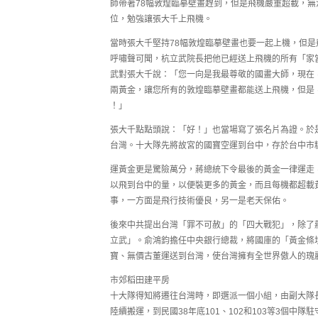
師帶著78幅敦煌臨摹壁畫趕到，但是飛機嚴重超載，無
位，勉強讓張大千上飛機。
當時張大千堅持78幅敦煌臨摹壁畫也要一起上機，但
呼嘯聲可聞，杭立武院長把他已經送上飛機的所有「家
武對張大千說：「您一向是我最尊敬的國畫大師，現在
兩黃金，讓您所有的敦煌臨摹壁畫都能送上飛機，但是
！」
張大千點點頭說：「好！」也當場寫了張名片為證。於
台灣。十大隊先將故宮的國寶空運到台中，存於台中市
運黃金更是驚險萬分，蔣總統下令最後的黃金一律運走
以飛到台中的量，以便裝更多的黃金，而且每機都超載
事，一方面是飛行技術優良，另一是老天保佑。
後來中共提出台灣「罪不可赦」的「四大戰犯」，除了
立武」。俞鴻鈞擔任中央銀行總裁，將國庫的「黃金條
寶、無價古董運送到台灣，使台灣擁有全世界傲人的瑰
市郊稻田建平房
十大隊得知將遷往台灣時，即選派一個小組，由副大隊
陸續搬運，到民國38年底101、102和103等3個中隊