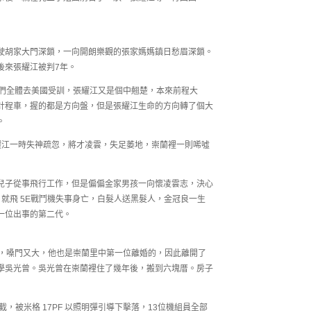
駛胡家大門深鎖，一向開朗樂觀的張家媽媽鎮日愁眉深鎖。
後來張耀江被判7年。
他們全體去美國受訓，張耀江又是個中翹楚，本來前程大
計程車，握的都是方向盤，但是張耀江生命的方向轉了個大
。
耀江一時失神疏忽，將才凌雲，失足萎地，崇蘭裡一則唏噓
兒子從事飛行工作，但是偏偏金家男孩一向懷凌雲志，決心
就飛 5E戰鬥機失事身亡，白髮人送黑髮人，金冠良一生
一位出事的第二代。
個，嗓門又大，他也是崇蘭里中第一位離婚的，因此離開了
學吳光曾。吳光曾在崇蘭裡住了幾年後，搬到六塊厝。房子
遭攔截，被米格 17PF 以照明彈引導下擊落，13位機組員全部