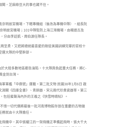
相聞，芝麻綠豆大的事也藏不住。
南京明故宮機場，下轄專機組（後改為專機中隊），組長阮
南京明故宮機場；101中隊駐防上海江灣機場，由楊道古及
場，分由李廷凱、周伯源任隊長。
主任周至柔，又把蔣總統最喜愛的剛從美國訓練完畢的官校十
空運大隊的中堅幹部。
由於大陸多數地區都告淪陷，十大隊肩負起重大任務，將C-
黃金到台灣。
黨海軍軍艦「中鼎號」運載。第二批文物 民國38年1月6日 啟
文淵閣《四庫全書》、青銅器、宋元兩代珍貴瓷器等。第三
台灣，包括蜚聲海內外的王羲之《快雪時晴帖》。
，不惜一切代價將最後一批河南博物館存放在重慶的古物搶
任務就由十大隊擔任。
批飛機中，其中張耀江的一架飛機正準備起飛時，張大千大