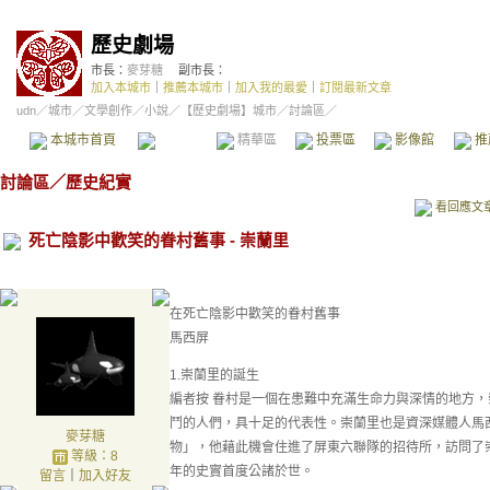
歷史劇場
市長：
麥芽糖
副市長：
加入本城市
｜
推薦本城市
｜
加入我的最愛
｜
訂閱最新文章
udn
／
城市
／
文學創作
／
小說
／
【歷史劇場】城市
／討論區／
本城市首頁
討論區
精華區
投票區
影像館
推
討論區
／
歷史紀實
看回應文
死亡陰影中歡笑的眷村舊事 - 崇蘭里
在死亡陰影中歡笑的眷村舊事
馬西屏
1.崇蘭里的誕生
編者按 眷村是一個在患難中充滿生命力與深情的地方
鬥的人們，具十足的代表性。崇蘭里也是資深媒體人馬
麥芽糖
物」，他藉此機會住進了屏東六聯隊的招待所，訪問了
等級：8
年的史實首度公諸於世。
留言
｜
加入好友