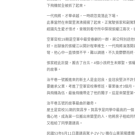
下飛機就全被抓了起來。
一代飛將，才華卓越，一時疏忽竟落此下場。
此事當然在崇蘭里沸沸揚揚了起來，正駕駛張家和副駕
經國先生愛才惜才，曾親到看守所中探視張耀江兩次，
空軍官校19期是空軍中最受眷顧的一群，蔣公特別送
好。出獄後的張耀江以開計程車維生，一代飛將淪落開
彎，他心中一直憤憤不平，難以調適，不久竟鬱鬱而終
張家經此巨變，搬去了台北，4個小孩終生未嫁娶。張
的故事。
治平巷一號搬進來的新主人是金冠良，金冠良堅決不許
要繼承父業，考進了空軍官校專修班，畢業後才3個月，
與飛機為伍，最後飛機帶走了他的獨子。這是崇蘭里第
治平巷五號的故事最曲折離奇。
屋主是官校31期的賀昌亨。賀昌亨是同學中最高的一
傷心地，成為第一位搬出崇蘭里的人，他將房子租給同
又租給了同學蕭建高。
民國53年6月11日蕭建高駕 P-2V-7U 機在山東萊陽