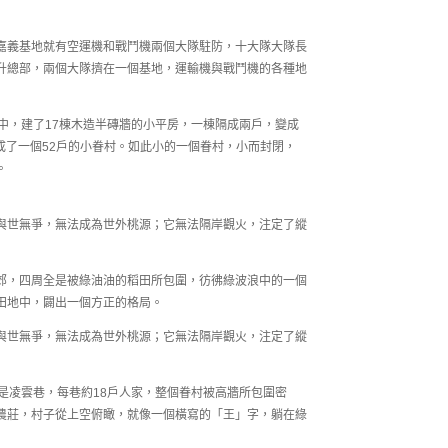
嘉義基地就有空運機和戰鬥機兩個大隊駐防，十大隊大隊長
升總部，兩個大隊擠在一個基地，運輸機與戰鬥機的各種地
中，建了17棟木造半磚牆的小平房，一棟隔成兩戶，變成
變成了一個52戶的小眷村。如此小的一個眷村，小而封閉，
。
與世無爭，無法成為世外桃源；它無法隔岸觀火，注定了縱
郊，四周全是被綠油油的稻田所包圍，彷彿綠波浪中的一個
田地中，闢出一個方正的格局。
與世無爭，無法成為世外桃源；它無法隔岸觀火，注定了縱
是凌雲巷，每巷約18戶人家，整個眷村被高牆所包圍密
農莊，村子從上空俯瞰，就像一個橫寫的「王」字，躺在綠