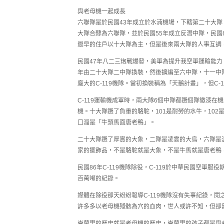
與老母機一起成長
六聯隊是於民國43年成立於水湳機場，下轄第二十大隊，
大隊合隸為六聯隊，並於民國55年成立反潛中隊，民國
最早的住戶以十大隊為主，但是後來兩大隊的人事互調
民國47年八二三炮戰爆發，美軍為提升我空軍運輸能力，將
年由二十大隊二中隊換裝，然後擴編至六中隊，十一中
龐大的C-119機隊。當初換裝稱為「天鵝計畫」，但C
C-119運輸機成軍時，兩大隊6個中隊都選個隊徽漆
機。十大隊選了負重的駱駝，101是耐勞的水牛，102
口溜是「牛頭馬面唐老鴨」。
二十大隊選了厚實的大象，二隊是凌雲的大鳥，六隊是
家的擺飾品，不是駱駝就是大象，不是牛馬就是唐老鴨
民國86年C-119機隊除役，C-119於中華民國空軍服
百萬噸的紀錄。
媒體在除役那天紛紛報導C-119機隊沒有失事紀錄，
許多多以老母機殘骸為穴的血肉，世人或許不知，但卻
崇蘭里的歷史就是老母機的歷史，崇蘭里的孩子都是與