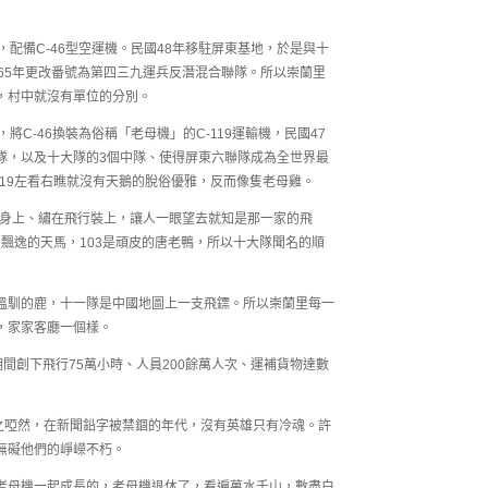
配備C-46型空運機。民國48年移駐屏東基地，於是與十
65年更改番號為第四三九運兵反潛混合聯隊。所以崇蘭里
，村中就沒有單位的分別。
C-46換裝為俗稱「老母機」的C-119運輸機，民國47
隊，以及十大隊的3個中隊、使得屏東六聯隊成為全世界最
-119左看右瞧就沒有天鵝的脫俗優雅，反而像隻老母雞。
在機身上、繡在飛行裝上，讓人一眼望去就知是那一家的飛
是飄逸的天馬，103是頑皮的唐老鴨，所以十大隊聞名的順
溫馴的鹿，十一隊是中國地圖上一支飛鏢。所以崇蘭里每一
，家家客廳一個樣。
役期間創下飛行75萬小時、人員200餘萬人次、運補貨物達數
閱之啞然，在新聞鉛字被禁錮的年代，沒有英雄只有冷魂。許
無礙他們的崢嶸不朽。
老母機一起成長的，老母機退休了，看遍萬水千山，數盡白