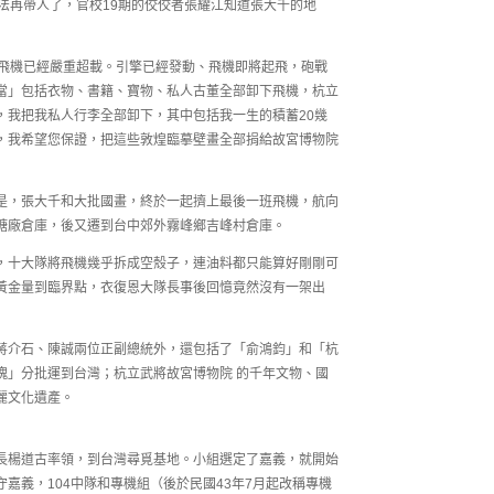
法再帶人了，官校19期的佼佼者張耀江知道張大千的地
是飛機已經嚴重超載。引擎已經發動、飛機即將起飛，砲戰
當」包括衣物、書籍、寶物、私人古董全部卸下飛機，杭立
，我把我私人行李全部卸下，其中包括我一生的積蓄20幾
，我希望您保證，把這些敦煌臨摹壁畫全部捐給故宮博物院
是，張大千和大批國畫，終於一起擠上最後一班飛機，航向
糖廠倉庫，後又遷到台中郊外霧峰鄉吉峰村倉庫。
，十大隊將飛機幾乎拆成空殼子，連油料都只能算好剛剛可
黃金量到臨界點，衣復恩大隊長事後回憶竟然沒有一架出
蔣介石、陳誠兩位正副總統外，還包括了「俞鴻鈞」和「杭
塊」分批運到台灣；杭立武將故宮博物院 的千年文物、國
麗文化遺產。
長楊道古率領，到台灣尋覓基地。小組選定了嘉義，就開始
駐守嘉義，104中隊和專機組（後於民國43年7月起改稱專機