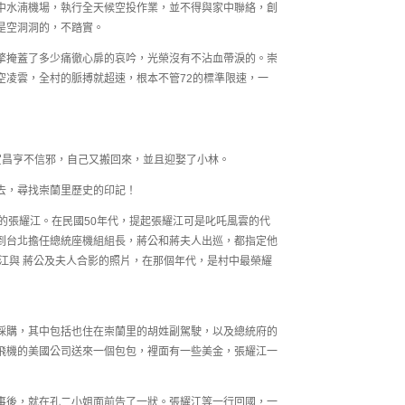
中水湳機場，執行全天候空投作業，並不得與家中聯絡，創
是空洞洞的，不踏實。
擎掩蓋了多少痛徹心扉的哀吟，光榮沒有不沾血帶淚的。崇
空凌雲，全村的脈搏就超速，根本不管72的標準限速，一
賀昌亨不信邪，自己又搬回來，並且迎娶了小林。
去，尋找崇蘭里歷史的印記！
的張耀江。在民國50年代，提起張耀江可是叱吒風雲的代
到台北擔任總統座機組組長，蔣公和蔣夫人出巡，都指定他
江與 蔣公及夫人合影的照片，在那個年代，是村中最榮耀
採購，其中包括也住在崇蘭里的胡姓副駕駛，以及總統府的
飛機的美國公司送來一個包包，裡面有一些美金，張耀江一
事後，就在孔二小姐面前告了一狀。張耀江等一行回國，一