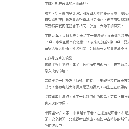
中隊）則駐台北的松山基地。
接著，空軍總司令部決定將第四大隊也移駐嘉義，變成
衣復恩則被任命為嘉義空軍基地指揮官。後來衣復恩調
面勤務與戰備任務皆不相同，於是十大隊奉調屏東。
民國43年，大隊長烏鉞申請了一筆經費，在市郊的稻田
34戶，專供空勤軍官做眷舍，後來再加蓋9棟18戶，
每家人聲氣相通，雞犬相聞，芝麻綠豆大的事也藏不住
2.追尋52戶的滄桑
崇蘭里與世隔絕，成了一片稻海中的孤島，可惜它無法
身入火的命運。
崇蘭里是一個極為「特殊」的眷村，地理座標在屏東市
孤島，當初烏鉞大隊長真是慧眼獨具，硬生生在廣柔的
崇蘭里與世隔絕，成了一片稻海中的孤島，可惜它無法
身入火的命運。
崇蘭里52戶人家，中間是治平巷，左邊是誠正巷，右邊
閉，完全封閉，只能從村口進出，宛如中古時期的城堡
色的波浪中。