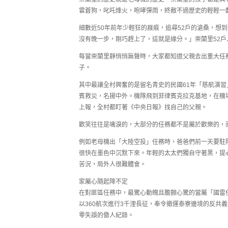
雲蒼狗，叱吒烽火，咆哮彈雨，終敵不過歷史的輕輕一
細數近50年前年少輕狂的屐痕，追尋52戶的滄桑，想
沒有晚一步，剛巧趕上了，這就是緣分。」崇蘭里52
每當崇蘭里靜悄悄無聲時，大家都知道父親去出重大任
子。
其中最讓全村興奮的是留名青史的民國61年「慈航演
賓救災，名揚中外。機隊飛到菲律賓克拉克基地，在機
上報，全村都盯著《中央日報》找自己的父親。
歡笑往往是噙淚的，大部分的任務都不是屬於歡樂的，
例如老母機出「大陸空投」任務時，爸爸們前一天要駐
很快在墨色中沉默下來。年輕的太太們獨自守著黑，提
苦況，局外人很難體會。
家屬心隨起降不定
在對匪區任務中，最驚心動魄且膽顫心驚的當屬「國雷
以360航次進行3千浬長征，奉令撤運泰寮邊境的反共
零失誤的傲人紀錄。