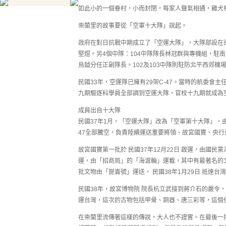
如此小的一個眷村，小而封閉，每家人聲氣相通，雞犬
崇蘭里的故事要從「空軍十大隊」說起。
政府在對日抗戰中期成立了「空運大隊」，大隊部設在
堅煜。另4個中隊：104中隊隊長林冠群與專機組，駐
烏鉞分任正副隊長。102及103中隊則駐防北平西郊機
民國33年，空運隊已擁有29架C-47。當時的航委會
九期驅逐科學員全部調到空運大隊，官校十九期就成為
成員出自十大隊
民國37年1月，「空運大隊」改為「空軍第十大隊」，
47全部騰空，負責陸續運送重要將領、故宮國寶、央行
故宮國寶第一批於 民國37年12月22日 啟運，由國民
運，由「招商局」的「海滬輪」運載，其中有最著名的
批文物由「崑崙號」運送， 民國38年1月29日 抵達
民國38年，故宮博物院 院長杭立武接到蔣介石的嚴令
運台灣，這次的古物包括甲骨、銅器、唐三彩等，這個
在崇蘭里流傳著這樣的傳說，大人也不證實。在最後一