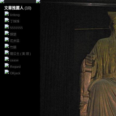
文章推薦人
(10)
linfeng
丁妹妹
5555555
錦瑟
尼米茲
竹韻
龍公主 ( 美 琪 )
cease
Regard
OKjack