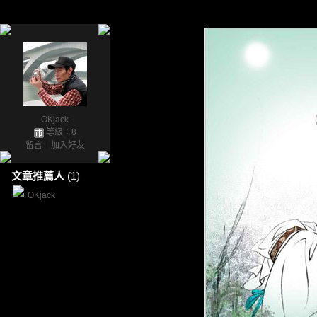
OKjack
等級：8
留言
｜
加入好友
文章推薦人
(1)
OKjack