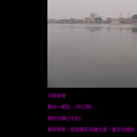
河南省會
鄭州，開封，(包公祠)
開封古稱{{汴京}}
春秋時期，因取開拓封疆文意，後定名開封