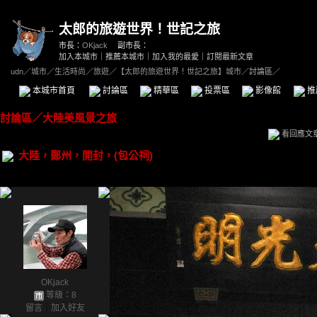
太郎的旅遊世界！世記之旅
市長：
OKjack
副市長：
加入本城市
｜
推薦本城市
｜
加入我的最愛
｜
訂閱最新文章
udn
／
城市
／
生活時尚
／
旅遊
／
【太郎的旅遊世界！世記之旅】城市
／討論區／
本城市首頁
討論區
精華區
投票區
影像館
推
討論區
／
大陸美風景之旅
看回應文
大陸，鄭州，開封，(包公祠)
OKjack
等級：8
留言
｜
加入好友