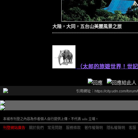
大陸，大同，五台山美麗風景之旅
（太郎的旅遊世界！世記
引用網址：https://city.udn.com/forum
本城市刊登之內容為作者個人自行提供上傳，不代表 udn 立場。
刊登網站廣告
︱
關於我們
︱
常見問題
︱
服務條款
︱
著作權聲明
︱
隱私權聲明
︱
客服