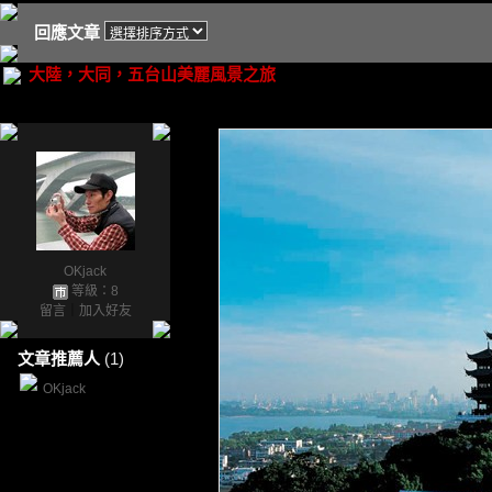
回應文章
大陸，大同，五台山美麗風景之旅
OKjack
等級：8
留言
｜
加入好友
文章推薦人
(1)
OKjack