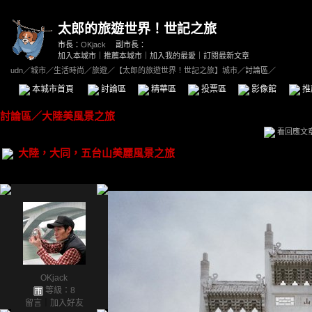
太郎的旅遊世界！世記之旅
市長：
OKjack
副市長：
加入本城市
｜
推薦本城市
｜
加入我的最愛
｜
訂閱最新文章
udn
／
城市
／
生活時尚
／
旅遊
／
【太郎的旅遊世界！世記之旅】城市
／討論區／
本城市首頁
討論區
精華區
投票區
影像館
推
討論區
／
大陸美風景之旅
看回應文
大陸，大同，五台山美麗風景之旅
OKjack
等級：8
留言
｜
加入好友