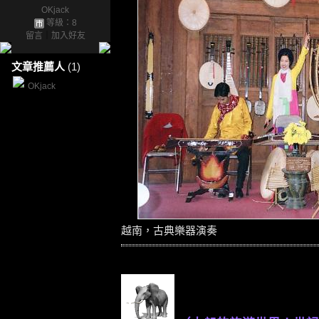
OKjack
等級：8
留言
｜
加入好友
文章推薦人
(1)
OKjack
越南，古典樂器演奏