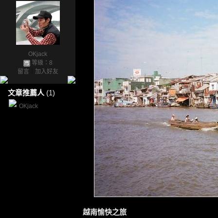
OKjack
等級：8
留言
｜
加入好友
文章推薦人
(1)
OKjack
越南愉快之旅