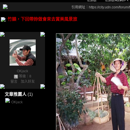
引用網址：https://city.udn.com/forum
竹韻，下回帶妳做會來去賞美風景旅
OKjack
等級：8
留言
｜
加入好友
文章推薦人
(1)
OKjack