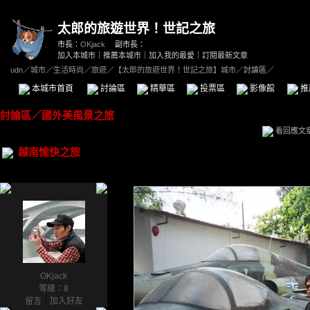
太郎的旅遊世界！世記之旅
市長：
OKjack
副市長：
加入本城市
｜
推薦本城市
｜
加入我的最愛
｜
訂閱最新文章
udn
／
城市
／
生活時尚
／
旅遊
／
【太郎的旅遊世界！世記之旅】城市
／討論區／
本城市首頁
討論區
精華區
投票區
影像館
推
討論區
／
國外美風景之旅
看回應文
越南愉快之旅
OKjack
等級：8
留言
｜
加入好友