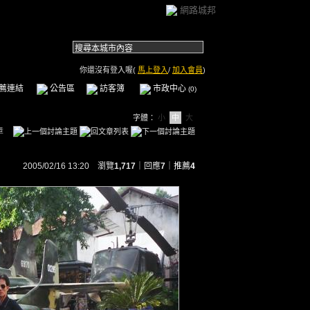
網路城邦
你還沒有登入喔(
馬上登入
/
加入會員
)
薦連結
公告區
訪客簿
市政中心
(0)
字體：
小
中
大
章
2005/02/16 13:20 瀏覽
1,717
｜回應
7
｜
推薦
4