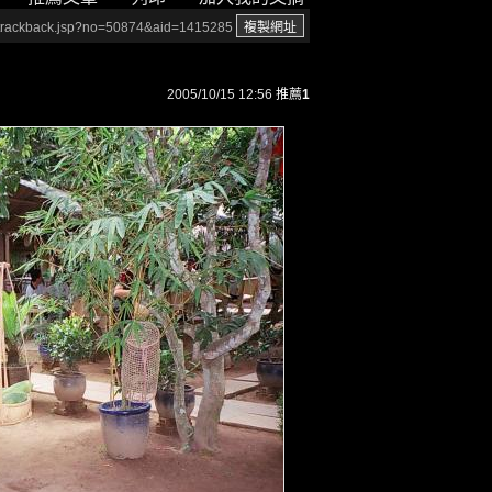
/trackback.jsp?no=50874&aid=1415285
2005/10/15 12:56
推薦
1