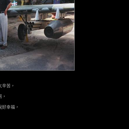
太辛苦，
窮，
說好幸福，