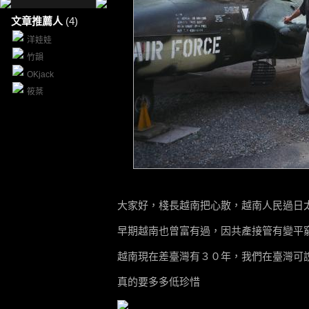
文章推薦人
(4)
洋娃娃
竹韻
OKjack
筱棻
大家好，棧長越南把心散，越南人民過日
早期越南也曾富有過，因共產接管有變平
越南現在差臺灣有３０年，我們在臺灣可
真的要多多低珍惜