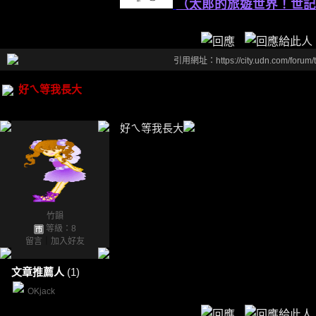
（太郎的旅遊世界！世記
引用網址：https://city.udn.com/forum
好ㄟ等我長大
好ㄟ等我長大
竹韻
等級：8
留言
｜
加入好友
文章推薦人
(1)
OKjack