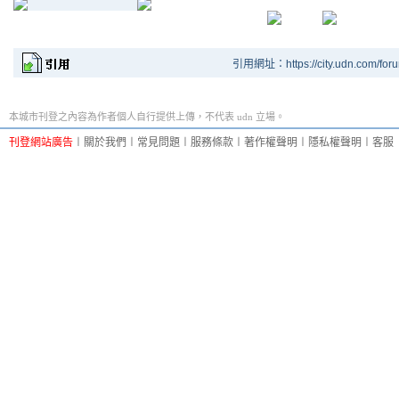
引用網址：https://city.udn.com/for
本城市刊登之內容為作者個人自行提供上傳，不代表 udn 立場。
刊登網站廣告
︱
關於我們
︱
常見問題
︱
服務條款
︱
著作權聲明
︱
隱私權聲明
︱
客服