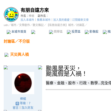
有朋自遠方來
市長：
棒槌
副市長：
加入本城市
｜
推薦本城市
｜
加入我的最愛
｜
訂閱最新文章
udn
／
城市
／
文學創作
／
散文雜記
／
【有朋自遠方來】城市
／討論區／
本城市首頁
討論區
精華區
投票區
影像館
推
討論區
／
不分版
天災與人禍
颱風是天災，
颱風假是人禍！
醫療、金融、股市、行政、教學...完全
棒槌
等級：7
留言
｜
加入好友