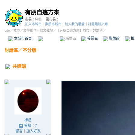
有朋自遠方來
市長：
棒槌
副市長：
加入本城市
｜
推薦本城市
｜
加入我的最愛
｜
訂閱最新文章
udn
／
城市
／
文學創作
／
散文雜記
／
【有朋自遠方來】城市
／討論區／
本城市首頁
討論區
精華區
投票區
影像館
推
討論區
／
不分版
共嬋娟
棒槌
等級：7
留言
｜
加入好友