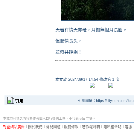
天若有情天亦老，月如無恨月長圓。
但願情長久，
並時共嬋娟！
本文於
2024/09/17 14:54 修改第 1 次
引用網址：https://city.udn.com/for
本城市刊登之內容為作者個人自行提供上傳，不代表 udn 立場。
刊登網站廣告
︱
關於我們
︱
常見問題
︱
服務條款
︱
著作權聲明
︱
隱私權聲明
︱
客服