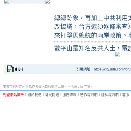
總總跡象，再加上中共利用
改協議，台方還須逐條審查
來打擊馬總統的兩岸政策。
戴平山是知名反共人士，電話 0
引用網址：https://city.udn.com/for
本城市刊登之內容為作者個人自行提供上傳，不代表 udn 立場。
刊登網站廣告
︱
關於我們
︱
常見問題
︱
服務條款
︱
著作權聲明
︱
隱私權聲明
︱
客服