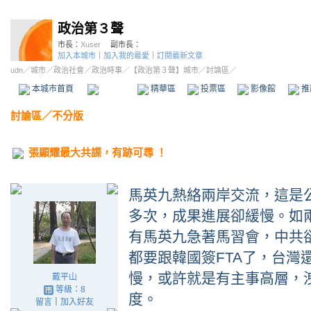
政治第３聲
市長：
Xuser
副市長：
加入本城市
｜
加入我的最愛
｜
訂閱最新文章
udn
／
城市
／
政治社會
／
政治時事
／
【政治第３聲】城市
／討論區／
本城市首頁
討論區
精華區
投票區
影像館
推
討論區
／
不分版
張顯耀最大共諜，有跡可尋 ！
馬英九熱絡兩岸交流，這是
多次，成果進展卻緩慢。如
有馬英九急著馬習會，中共
都要跟韓國簽FTA了，台灣
慢，或許就是有主事高層，
戴平山
等級：8
度。
留言
｜
加入好友