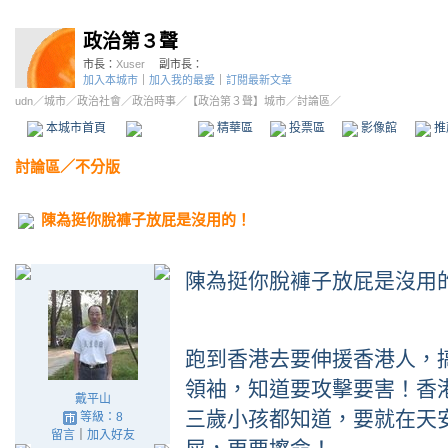
政治第３聲
市長：
Xuser
副市長：
加入本城市
｜
加入我的最愛
｜
訂閱最新文章
udn
／
城市
／
政治社會
／
政治時事
／
【政治第３聲】城市
／討論區／
本城市首頁
討論區
精華區
投票區
影像館
推
討論區
／
不分版
陳為挺你脫褲子放屁是沒用的！
陳為挺你脫褲子放屁是沒用
跑到香港去要伸援香港人，
領袖，知道要攻擊要害！香
戴平山
三歲小孩都知道，要就在天
等級：8
留言
｜
加入好友