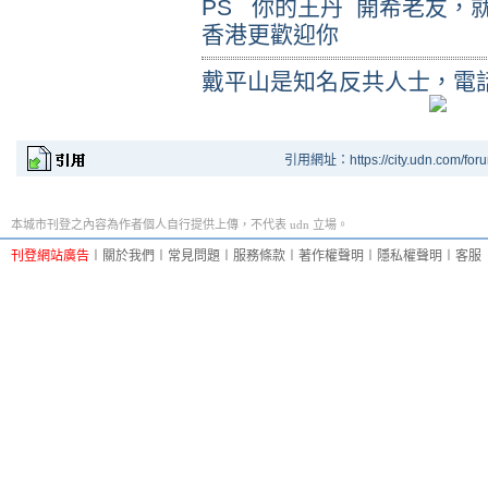
PS 你的王丹 開希老友，
香港更歡迎你
戴平山是知名反共人士，電話 0
引用網址：https://city.udn.com/for
本城市刊登之內容為作者個人自行提供上傳，不代表 udn 立場。
刊登網站廣告
︱
關於我們
︱
常見問題
︱
服務條款
︱
著作權聲明
︱
隱私權聲明
︱
客服