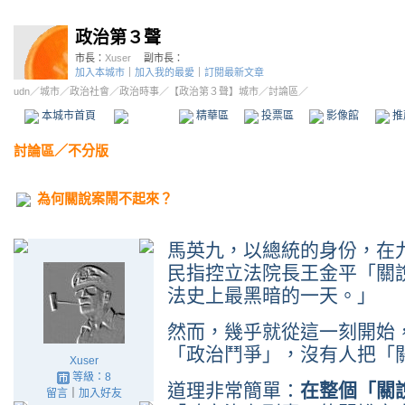
政治第３聲
市長：
Xuser
副市長：
加入本城市
｜
加入我的最愛
｜
訂閱最新文章
udn
／
城市
／
政治社會
／
政治時事
／
【政治第３聲】城市
／討論區／
本城市首頁
討論區
精華區
投票區
影像館
推
討論區
／
不分版
為何關說案鬧不起來？
馬英九，以總統的身份，在
民指控立法院長王金平「關
法史上最黑暗的一天。」
然而，幾乎就從這一刻開始
「政治鬥爭」，沒有人把「
Xuser
等級：8
道理非常簡單：
在整個「關
留言
｜
加入好友