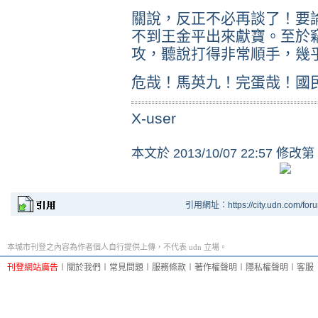
關說，反正不必再談了！要
不到王金平出來獻寶。至於
攻，聽說打得非常順手，幾乎
危哉！馬英九！完蛋哉！國
X-user
本文於
2013/10/07 22:57 修改第
引用網址：https://city.udn.com/for
本城市刊登之內容為作者個人自行提供上傳，不代表 udn 立場。
刊登網站廣告
︱
關於我們
︱
常見問題
︱
服務條款
︱
著作權聲明
︱
隱私權聲明
︱
客服