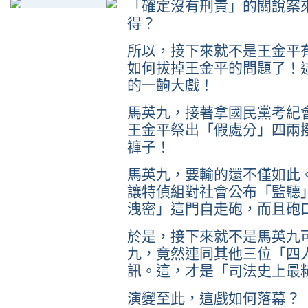
「確定沒有刑責」的關說案
得？
所以，接下來就不是王金平
如何拔掉王金平的問題了！
的一齣大戲！
馬英九，接著拿國民黨考紀
王金平祭出「假處分」四兩
褲子！
馬英九，要輸的還不僅如此
讓特偵組對社會公布「監聽
洩密」這門自走砲，而且砲
於是，接下來就不是馬英九
九，竟然連同其他三位「四
訊。這，才是「司法史上最
演變至此，這戲如何落幕？