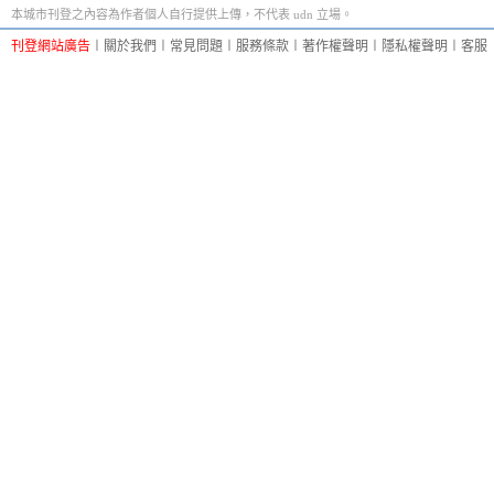
本城市刊登之內容為作者個人自行提供上傳，不代表 udn 立場。
刊登網站廣告
︱
關於我們
︱
常見問題
︱
服務條款
︱
著作權聲明
︱
隱私權聲明
︱
客服