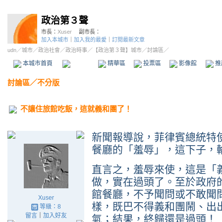
政治第３聲
市長：
Xuser
副市長：
加入本城市
｜
加入我的最愛
｜
訂閱最新文章
udn
／
城市
／
政治社會
／
政治時事
／
【政治第３聲】城市
／討論區／
本城市首頁
討論區
精華區
投票區
影像館
推
討論區
／
不分版
不讓住旅館吃飯，這就義和團了！
新聞報導說，菲律賓總統特
餐廳的「羞辱」，這下子，
直言之，羞辱來使，這是「
做，實在過頭了。至於政府
館餐廳，不予聞問或不敢聞
Xuser
樣，既巴不得義和團鬧、出
等級：8
留言
｜
加入好友
氣；結果，終歸還是過頭！