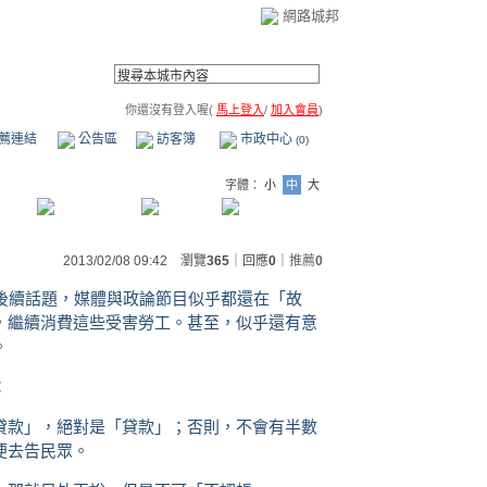
網路城邦
你還沒有登入喔(
馬上登入
/
加入會員
)
薦連結
公告區
訪客簿
市政中心
(0)
字體：
小
中
大
2013/02/08 09:42 瀏覽
365
｜回應
0
｜
推薦
0
的後續話題，媒體與政論節目似乎都還在「故
，繼續消費這些受害勞工。甚至，似乎還有意
。
：
貸款」，絕對是「貸款」；否則，不會有半數
便去告民眾。