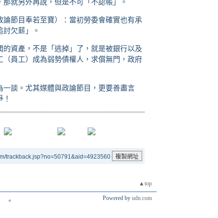
，那就另外再說，但是不可「不認帳」。
政論節目奉若至寶）：當初勞委會確實也有承
追討欠薪」。
闆的資產，不是「逃掉」了，就是被銀行以及
工（員工）成為弱勢債權人，求償無門，政府
為一談。尤其媒體與政論節目，更要善盡言
爭！
um/trackback.jsp?no=50791&aid=4923560
▲top
Powered by
udn.com