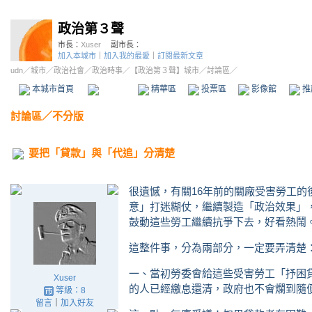
政治第３聲
市長：
Xuser
副市長：
加入本城市
｜
加入我的最愛
｜
訂閱最新文章
udn
／
城市
／
政治社會
／
政治時事
／
【政治第３聲】城市
／討論區／
本城市首頁
討論區
精華區
投票區
影像館
推
討論區
／
不分版
要把「貸款」與「代追」分清楚
很遺憾，有關16年前的關廠受害勞工
意」打迷糊仗，繼續製造「政治效果」
鼓動這些勞工繼續抗爭下去，好看熱鬧
這整件事，分為兩部分，一定要弄清楚
一、當初勞委會給這些受害勞工「抒困
Xuser
的人已經繳息還清，政府也不會爛到隨
等級：8
留言
｜
加入好友