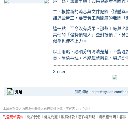
這一點，無庸爭議！如果貸款者有困難
二、根據新的消息與文件紀錄（媒體與
諾這些勞工，要替勞工向關廠的老闆「
這一點，至今沒有成果。那些工廠與老
其他的「強勢債權人」查封抵債了，勞
似乎也使不上力。
以上兩點，必須分得清清楚楚，不能混
責、釐清事理，不能趁勢興亂、製造紛
X-user
引用網址：https://city.udn.com/for
本城市刊登之內容為作者個人自行提供上傳，不代表 udn 立場。
刊登網站廣告
︱
關於我們
︱
常見問題
︱
服務條款
︱
著作權聲明
︱
隱私權聲明
︱
客服