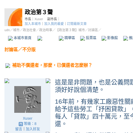
政治第３聲
市長：
Xuser
副市長：
加入本城市
｜
加入我的最愛
｜
訂閱最新文章
udn
／
城市
／
政治社會
／
政治時事
／
【政治第３聲】城市
／討論區／
本城市首頁
討論區
精華區
投票區
影像館
推
討論區
／
不分版
補助不償還者，那麼，已償還者怎麼辦？
這是是非問題，也是公義問
須好好說個清楚。
16年前，有幾家工廠惡性
給予這些勞工「抒困貸款」
每人「貸款」四十萬元，至
Xuser
還。
等級：8
留言
｜
加入好友