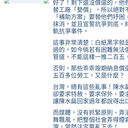
好了！剩下還沒償還的，他
替工廠「墊償」，所以絕對
「補助方案」要替他們抒困
抹消，並且宣誓抗爭到底。
軌抗爭事件。
這事非常清楚：白紙黑字就
過的，如今倘若有困難無法
管道，不能這樣一推二百五
否則，那些乖乖按期納息償
五百多位勞工，又是什麼？
台灣，總有這些亂事！陳水
卻要求特赦、要求保外、要
讓陳水扁回家過年都說得出
而媒體，沒有抓緊原則、弄
舞飄風，把整個社會弄得煙
灣，當然注定要亂下去！