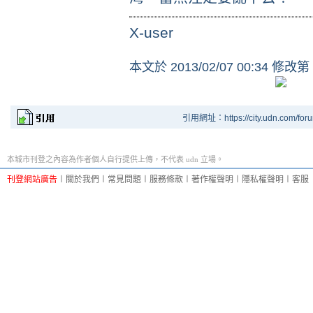
X-user
本文於
2013/02/07 00:34 修改第
引用網址：https://city.udn.com/for
本城市刊登之內容為作者個人自行提供上傳，不代表 udn 立場。
刊登網站廣告
︱
關於我們
︱
常見問題
︱
服務條款
︱
著作權聲明
︱
隱私權聲明
︱
客服